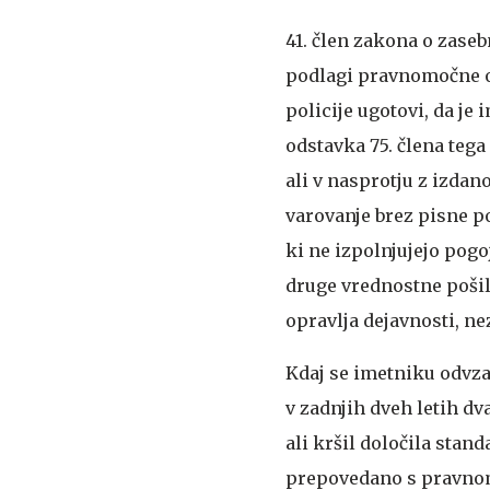
41. člen zakona o zase
podlagi pravnomočne od
policije ugotovi, da je 
odstavka 75. člena tega
ali v nasprotju z izdan
varovanje brez pisne po
ki ne izpolnjujejo pogo
druge vrednostne pošilj
opravlja dejavnosti, n
Kdaj se imetniku odvz
v zadnjih dveh letih dv
ali kršil določila stan
prepovedano s pravnomo