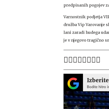
predpisanih pogojev za
Varnostnik podjetja VI
družba Vip Varovanje sk
lani zaradi hudega udar
je v njegovo tragično s
Izberite
Bodite hitro i