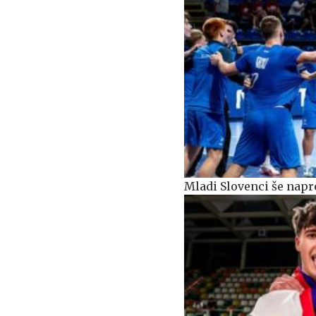
Mladi Slovenci še napre