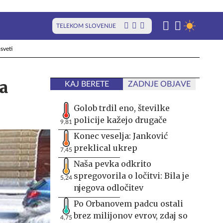
TELEKOM SLOVENIJE
sveti
a
KAJ BERETE
ZADNJE OBJAVE
Golob trdil eno, številke
policije kažejo drugače
9,81
Konec veselja: Janković
preklical ukrep
7,45
Naša pevka odkrito
spregovorila o ločitvi: Bila je
5,24
njegova odločitev
Po Orbanovem padcu ostali
brez milijonov evrov, zdaj so
4,75