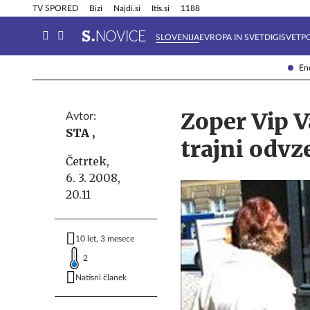
Info in obvestila
Tehnik
TV SPORED
Bizi
Najdi.si
Itis.si
1188
SLOVENIJA
EVROPA IN SVET
DIGISVET
P
Ene
Zoper Vip 
Avtor:
STA ,
trajni odvz
Četrtek,
6. 3. 2008,
20.11
10 let, 3 mesece
2
Natisni članek