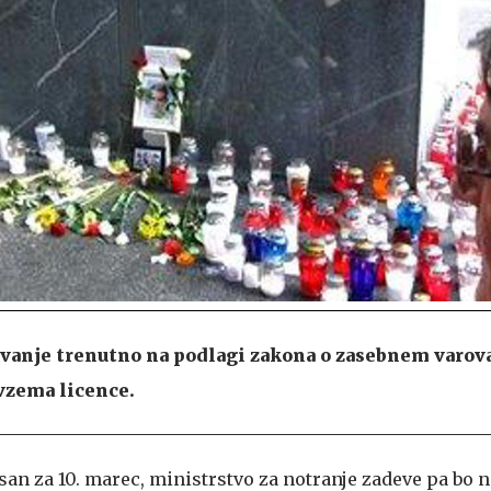
ovanje trenutno na podlagi zakona o zasebnem varov
vzema licence.
an za 10. marec, ministrstvo za notranje zadeve pa bo n