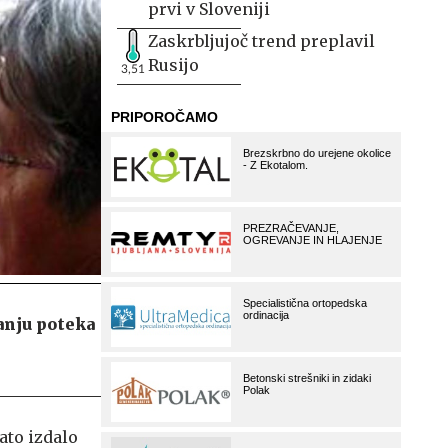
prvi v Sloveniji
Zaskrbljujoč trend preplavil
Rusijo
3,51
anju poteka
ato izdalo