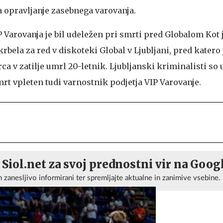
 opravljanje zasebnega varovanja.
P Varovanja je bil udeležen pri smrti pred Globalom
Kot 
rbela za red v diskoteki Global v Ljubljani, pred katero
ca v zatilje umrl 20-letnik. Ljubljanski kriminalisti so u
mrt vpleten tudi varnostnik podjetja VIP Varovanje.
 Siol.net za svoj prednostni vir na Goog
n zanesljivo informirani ter spremljajte aktualne in zanimive vsebine.