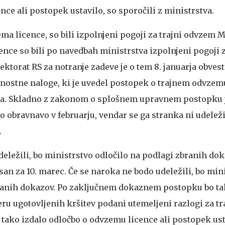
ce ali postopek ustavilo, so sporočili z ministrstva.
a licence, so bili izpolnjeni pogoji za trajni odvzem
Me
nce so bili po navedbah ministrstva izpolnjeni pogoji 
ktorat RS za notranje zadeve je o tem 8. januarja obvest
arnostne naloge, ki je uvedel postopek o trajnem odvzem
ona. Skladno z zakonom o splošnem upravnem postopku j
 obravnavo v februarju, vendar se ga stranka ni udeleži
.
deležili, bo ministrstvo odločilo na podlagi zbranih do
an za 10. marec. Če se naroka ne bodo udeležili, bo min
branih dokazov. Po zaključnem dokaznem postopku bo ta
meru ugotovljenih kršitev podani utemeljeni razlogi za t
 tako izdalo odločbo o odvzemu licence ali postopek ust