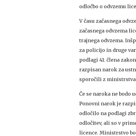
odločbo o odvzemu licen
V času začasnega odvzem
začasnega odvzema lice
trajnega odvzema. Inšpe
za policijo in druge v
podlagi 41. člena zak
razpisan narok za ustno
sporočili z ministrstva
Če se naroka ne bodo u
Ponovni narok je razpis
odločilo na podlagi z
odločitev, ali so v pri
licence. Ministrstvo bo