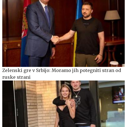
Zelenski gre v Srbijo: Moramo jih potegniti stran od
ruske strani