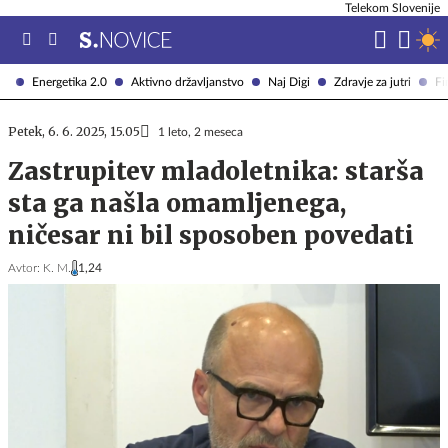
Telekom Slovenije
Energetika 2.0
Aktivno državljanstvo
Naj Digi
Zdravje za jutri
Fi
Petek, 6. 6. 2025, 15.05
1 leto, 2 meseca
Zastrupitev mladoletnika: starša
sta ga našla omamljenega,
ničesar ni bil sposoben povedati
Avtor:
K. M.
1,24