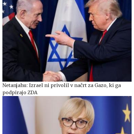
Netanjahu: Izrael ni privolil v načrt za Gazo, ki ga
podpirajo ZDA