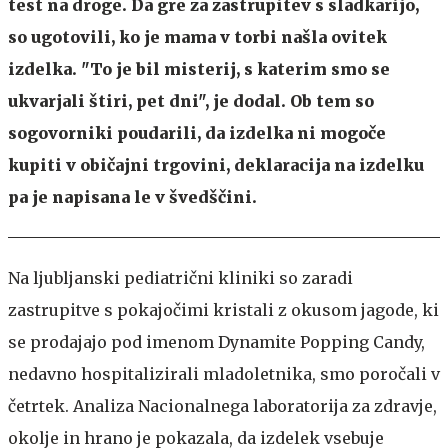
test na droge. Da gre za zastrupitev s sladkarijo,
so ugotovili, ko je mama v torbi našla ovitek
izdelka. "To je bil misterij, s katerim smo se
ukvarjali štiri, pet dni", je dodal. Ob tem so
sogovorniki poudarili, da izdelka ni mogoče
kupiti v običajni trgovini, deklaracija na izdelku
pa je napisana le v švedščini.
Na ljubljanski pediatrični kliniki so zaradi
zastrupitve s pokajočimi kristali z okusom jagode, ki
se prodajajo pod imenom Dynamite Popping Candy,
nedavno hospitalizirali mladoletnika, smo poročali v
četrtek. Analiza Nacionalnega laboratorija za zdravje,
okolje in hrano je pokazala, da izdelek vsebuje