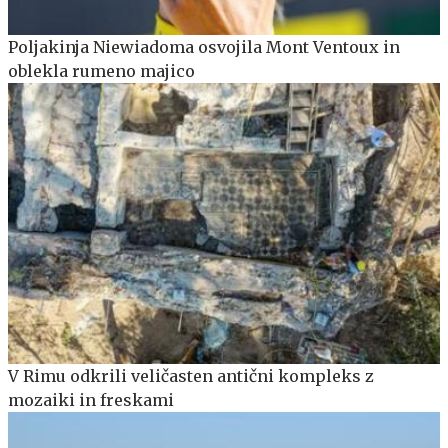
Poljakinja Niewiadoma osvojila Mont Ventoux in
oblekla rumeno majico
V Rimu odkrili veličasten antični kompleks z
mozaiki in freskami