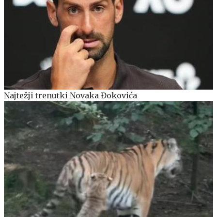
Najtežji trenutki Novaka Đokovića