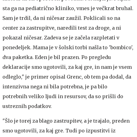
sta ga na pediatrično kliniko, vmes je večkrat bruhal.
Sam je trdil, da ni ničesar zaužil. Poklicali so na
center za zastrupitve, naredili test za droge, a ni
pokazal ničesar. Zadeva se je začela razpletati v
ponedeljek. Mama je v šolski torbi našla to 'bombico',
dva paketka. Eden je bil prazen. Po pregledu
deklaracije smo ugotovili, za kaj gre, in nam je vsem
odleglo," je primer opisal Grenc, ob tem pa dodal, da
intenzivna nega ni bila potrebna, je pa bilo
potrebnih veliko ljudi in resursov, da so prišli do
ustreznih podatkov.
"Šlo je torej za blago zastrupitev, a je trajalo, preden
smo ugotovili, za kaj gre. Tudi po izpustitvi iz