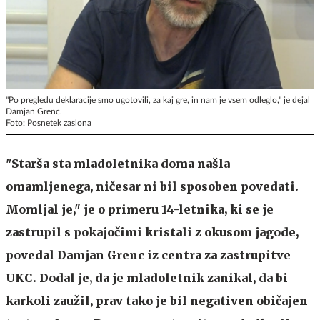
"Po pregledu deklaracije smo ugotovili, za kaj gre, in nam je vsem odleglo," je dejal
Damjan Grenc.
Foto: Posnetek zaslona
"Starša sta mladoletnika doma našla
omamljenega, ničesar ni bil sposoben povedati.
Momljal je," je o primeru 14-letnika, ki se je
zastrupil s pokajočimi kristali z okusom jagode,
povedal Damjan Grenc iz centra za zastrupitve
UKC. Dodal je, da je mladoletnik zanikal, da bi
karkoli zaužil, prav tako je bil negativen običajen