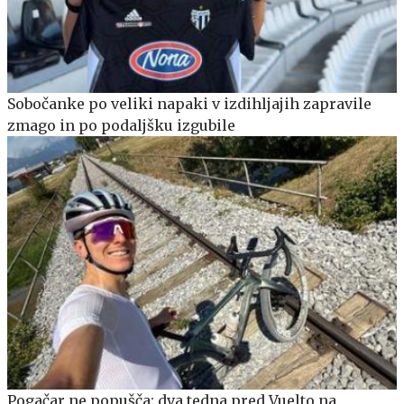
Sobočanke po veliki napaki v izdihljajih zapravile
zmago in po podaljšku izgubile
Pogačar ne popušča: dva tedna pred Vuelto na