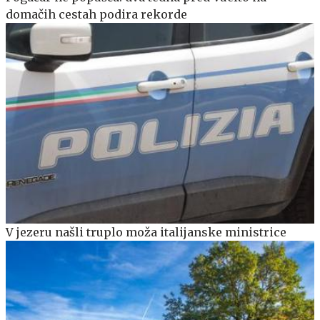
domačih cestah podira rekorde
V jezeru našli truplo moža italijanske ministrice