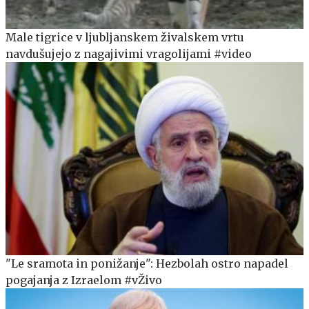
Male tigrice v ljubljanskem živalskem vrtu
navdušujejo z nagajivimi vragolijami #video
"Le sramota in ponižanje": Hezbolah ostro napadel
pogajanja z Izraelom #vŽivo