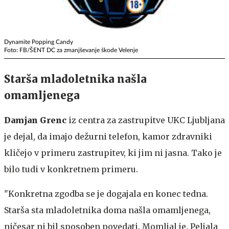
Dynamite Popping Candy
Foto: FB/ŠENT DC za zmanjševanje škode Velenje
Starša mladoletnika našla
omamljenega
Damjan Grenc
iz centra za zastrupitve UKC Ljubljana
je dejal, da imajo dežurni telefon, kamor zdravniki
kličejo v primeru zastrupitev, ki jim ni jasna. Tako je
bilo tudi v konkretnem primeru.
"Konkretna zgodba se je dogajala en konec tedna.
Starša sta mladoletnika doma našla omamljenega,
ničesar ni bil sposoben povedati. Momljal je. Peljala