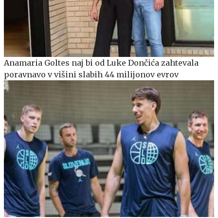
Anamaria Goltes naj bi od Luke Dončića zahtevala
poravnavo v višini slabih 44 milijonov evrov