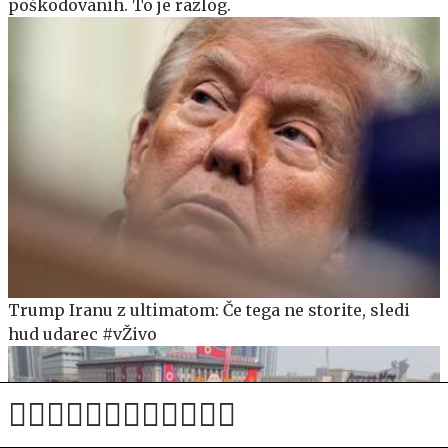
poškodovanih. To je razlog.
Trump Iranu z ultimatom: Če tega ne storite, sledi
hud udarec #vŽivo