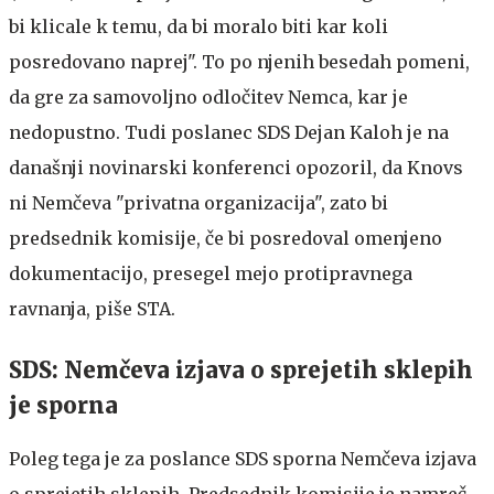
bi klicale k temu, da bi moralo biti kar koli
posredovano naprej". To po njenih besedah pomeni,
da gre za samovoljno odločitev Nemca, kar je
nedopustno. Tudi poslanec SDS Dejan Kaloh je na
današnji novinarski konferenci opozoril, da Knovs
ni Nemčeva "privatna organizacija", zato bi
predsednik komisije, če bi posredoval omenjeno
dokumentacijo, presegel mejo protipravnega
ravnanja, piše STA.
SDS: Nemčeva izjava o sprejetih sklepih
je sporna
Poleg tega je za poslance SDS sporna Nemčeva izjava
o sprejetih sklepih. Predsednik komisije je namreč