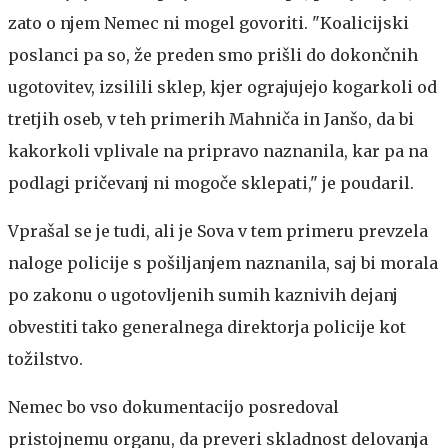
zato o njem Nemec ni mogel govoriti. "Koalicijski
poslanci pa so, že preden smo prišli do dokončnih
ugotovitev, izsilili sklep, kjer ograjujejo kogarkoli od
tretjih oseb, v teh primerih Mahniča in Janšo, da bi
kakorkoli vplivale na pripravo naznanila, kar pa na
podlagi pričevanj ni mogoče sklepati," je poudaril.
Vprašal se je tudi, ali je Sova v tem primeru prevzela
naloge policije s pošiljanjem naznanila, saj bi morala
po zakonu o ugotovljenih sumih kaznivih dejanj
obvestiti tako generalnega direktorja policije kot
tožilstvo.
Nemec bo vso dokumentacijo posredoval
pristojnemu organu, da preveri skladnost delovanja