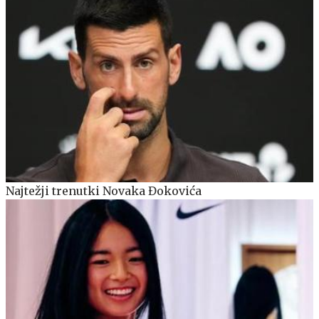
Najtežji trenutki Novaka Đokovića