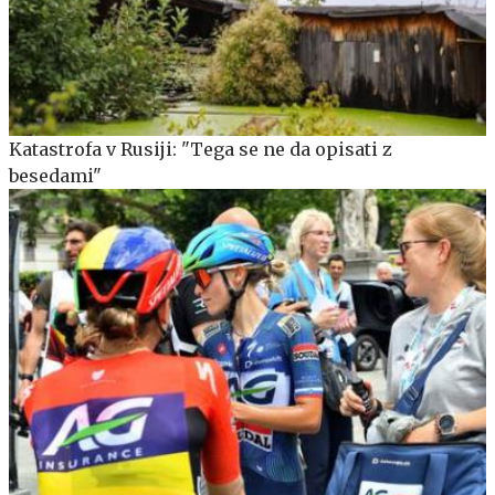
Katastrofa v Rusiji: "Tega se ne da opisati z
besedami"