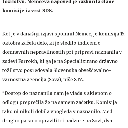
tožilstvu. Nemčeva napoved je razburila člane
komisije iz vrst SDS.
Kot je v današnji izjavi spomnil Nemec, je komisija 15.
oktobra začela delo, ki je sledilo indicem o
domnevnih nepravilnostih pri pripravi naznanila v
zadevi Farrokh, ki ga je na Specializirano državno
tožilstvo posredovala Slovenska obveščevalno-
varnostna agencija (Sova), piše STA.
"Dostop do naznanila nam je vlada s sklepom o
odlogu preprečila že na samem začetku. Komisija
tako ni nikoli dobila vpogleda v naznanilo. Med
drugim pa smo opravili tri nadzore na Sovi, dva