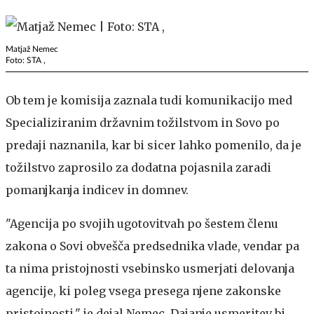
Matjaž Nemec
Foto: STA ,
Ob tem je komisija zaznala tudi komunikacijo med
Specializiranim državnim tožilstvom in Sovo po
predaji naznanila, kar bi sicer lahko pomenilo, da je
tožilstvo zaprosilo za dodatna pojasnila zaradi
pomanjkanja indicev in domnev.
"Agencija po svojih ugotovitvah po šestem členu
zakona o Sovi obvešča predsednika vlade, vendar pa
ta nima pristojnosti vsebinsko usmerjati delovanja
agencije, ki poleg vsega presega njene zakonske
pristojnosti," je dejal Nemec. Dajanje usmeritev bi