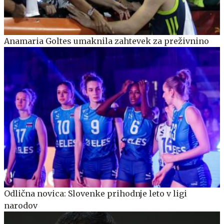
Anamaria Goltes umaknila zahtevek za preživnino
Odlična novica: Slovenke prihodnje leto v ligi
narodov