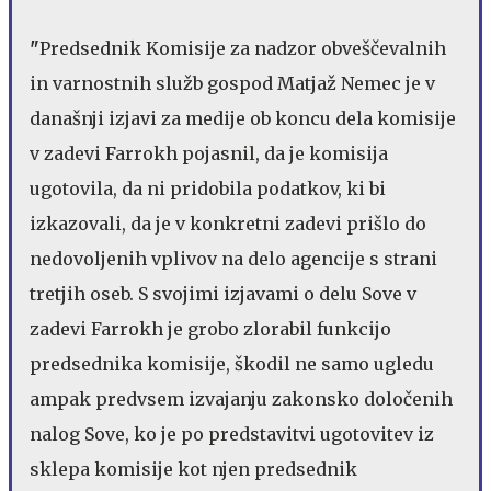
"
Predsednik Komisije za nadzor obveščevalnih
in varnostnih služb gospod Matjaž Nemec je v
današnji izjavi za medije ob koncu dela komisije
v zadevi Farrokh pojasnil, da je komisija
ugotovila, da ni pridobila podatkov, ki bi
izkazovali, da je v konkretni zadevi prišlo do
nedovoljenih vplivov na delo agencije s strani
tretjih oseb. S svojimi izjavami o delu Sove v
zadevi Farrokh je grobo zlorabil funkcijo
predsednika komisije, škodil ne samo ugledu
ampak predvsem izvajanju zakonsko določenih
nalog Sove, ko je po predstavitvi ugotovitev iz
sklepa komisije kot njen predsednik