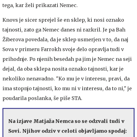
tega, kar želi prikazati Nemec.
Knovs je sicer sprejel še en sklep, ki nosi oznako
tajnosti, zato ga Nemec danes ni razkril. Je pa Bah
Žiberova povedala, da je sklep usmerjen v to, da naj
Sova v primeru Farrokh svoje delo opravlja tudi v
prihodnje. Po njenih besedah pa jim je Nemec na seji
dejal, da oba sklepa nosita oznako tajnosti, kar je
nekoliko nenavadno. "Ko mu je v interesu, pravi, da
ima stopnjo tajnosti, ko mu ni v interesu, da to ni," je
poudarila poslanka, še piše STA.
Na izjave Matjaža Nemca so se odzvali tudi v
Sovi. Njihov odziv v celoti objavljamo spodaj: