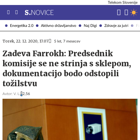
Telekom Slovenije
Energetika 2.0
Aktivno državljanstvo
Naj Digi
Zdravje za jutri
Fi
Torek, 22. 12. 2020, 17.07
5 let, 7 mesecev
Zadeva Farrokh: Predsednik
komisije se ne strinja s sklepom,
dokumentacijo bodo odstopili
tožilstvu
Avtor:
V. L.
2,56