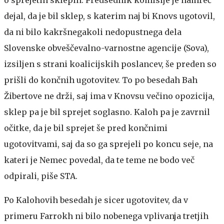
dejal, da je bil sklep, s katerim naj bi Knovs ugotovil,
da ni bilo kakršnegakoli nedopustnega dela
Slovenske obveščevalno-varnostne agencije (Sova),
izsiljen s strani koalicijskih poslancev, še preden so
prišli do končnih ugotovitev. To po besedah Bah
Žibertove ne drži, saj ima v Knovsu večino opozicija,
sklep pa je bil sprejet soglasno. Kaloh pa je zavrnil
očitke, da je bil sprejet še pred končnimi
ugotovitvami, saj da so ga sprejeli po koncu seje, na
kateri je Nemec povedal, da te teme ne bodo več
odpirali, piše STA.
Po Kalohovih besedah je sicer ugotovitev, da v
primeru Farrokh ni bilo nobenega vplivanja tretjih