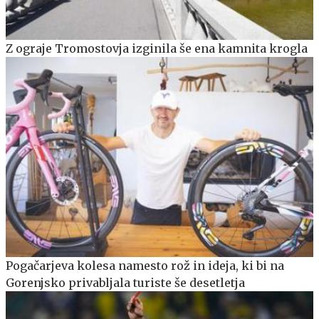
Z ograje Tromostovja izginila še ena kamnita krogla
Pogačarjeva kolesa namesto rož in ideja, ki bi na
Gorenjsko privabljala turiste še desetletja