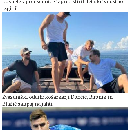
posnetek predsednice izpred štirih let skrivnostno
izginil
Zvezdniški oddih: košarkarji Dončić, Rupnik in
Blažič skupaj na jahti