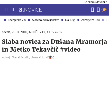
Telekom Slovenije
Energetika 2.0
Aktivno državljanstvo
Naj Digi
Zdravje za jutri
Fi
Sreda, 29. 8. 2018, 4.00
7 let, 11 mesecev
Slaba novica za Dušana Mramorja
in Metko Tekavčič #video
Avtorji:
Tomaž Modic,
Vesna Vuković
10