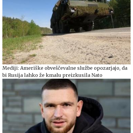
Mediji: Ameriške obveščevalne službe opozarjajo, da
bi Rusija lahko že kmalu preizkusila Nato