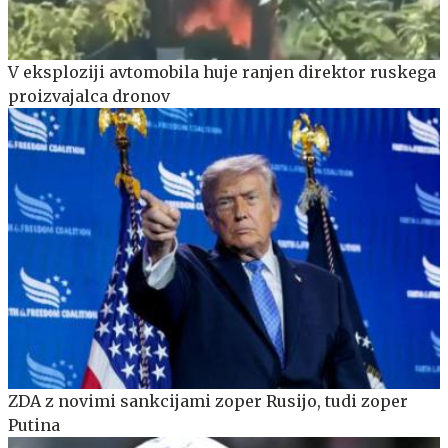
V eksploziji avtomobila huje ranjen direktor ruskega
proizvajalca dronov
ZDA z novimi sankcijami zoper Rusijo, tudi zoper
Putina