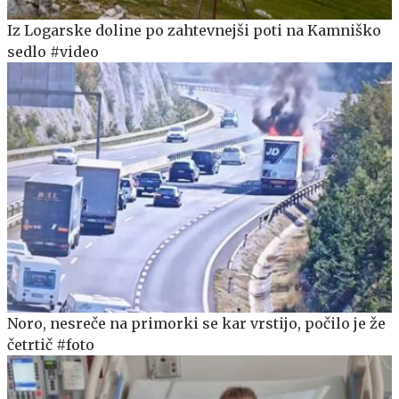
Iz Logarske doline po zahtevnejši poti na Kamniško
sedlo #video
Noro, nesreče na primorki se kar vrstijo, počilo je že
četrtič #foto