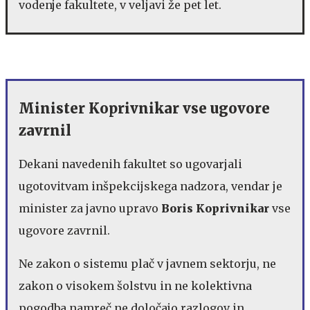
vodenje fakultete, v veljavi že pet let.
Minister Koprivnikar vse ugovore
zavrnil
Dekani navedenih fakultet so ugovarjali
ugotovitvam inšpekcijskega nadzora, vendar je
minister za javno upravo
Boris Koprivnikar
vse
ugovore zavrnil.
Ne zakon o sistemu plač v javnem sektorju, ne
zakon o visokem šolstvu in ne kolektivna
pogodba namreč ne določajo razlogov in