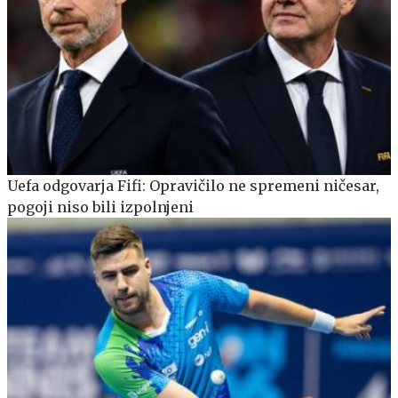
Uefa odgovarja Fifi: Opravičilo ne spremeni ničesar,
pogoji niso bili izpolnjeni