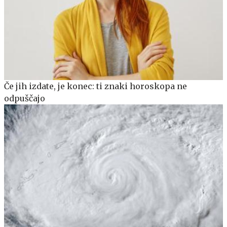
Če jih izdate, je konec: ti znaki horoskopa ne
odpuščajo