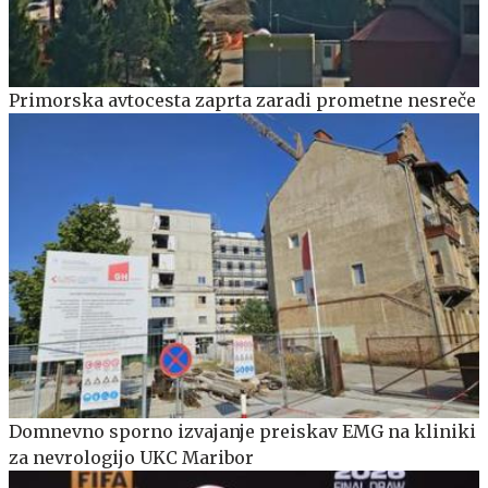
Primorska avtocesta zaprta zaradi prometne nesreče
Domnevno sporno izvajanje preiskav EMG na kliniki
za nevrologijo UKC Maribor