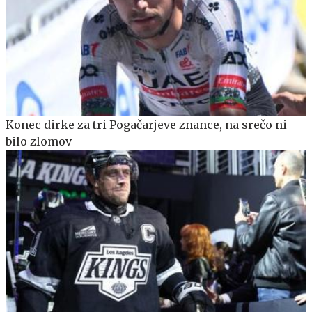
Konec dirke za tri Pogačarjeve znance, na srečo ni
bilo zlomov