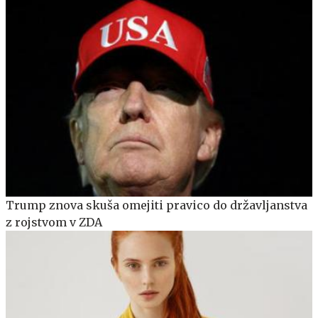
Trump znova skuša omejiti pravico do državljanstva
z rojstvom v ZDA