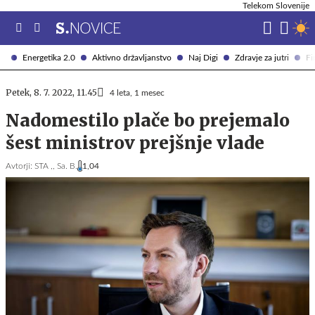
Telekom Slovenije
Energetika 2.0
Aktivno državljanstvo
Naj Digi
Zdravje za jutri
Fi
Petek, 8. 7. 2022, 11.45
4 leta, 1 mesec
Nadomestilo plače bo prejemalo
šest ministrov prejšnje vlade
Avtorji:
STA ,,
Sa. B.
1,04