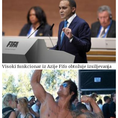
Visoki funkcionar iz Azije Fifo obtožuje izsiljevanja