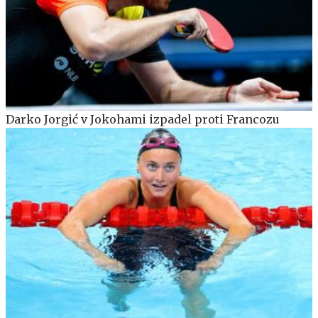
Darko Jorgić v Jokohami izpadel proti Francozu