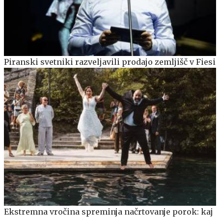
Piranski svetniki razveljavili prodajo zemljišč v Fiesi
Ekstremna vročina spreminja načrtovanje porok: kaj