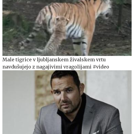
Male tigrice v ljubljanskem živalskem vrtu
navdušujejo z nagajivimi vragolijami #video