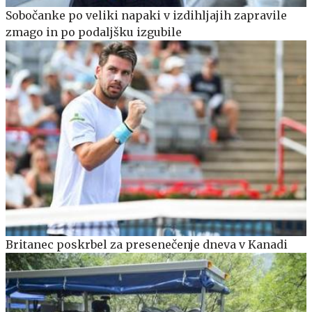
Sobočanke po veliki napaki v izdihljajih zapravile
zmago in po podaljšku izgubile
Britanec poskrbel za presenečenje dneva v Kanadi