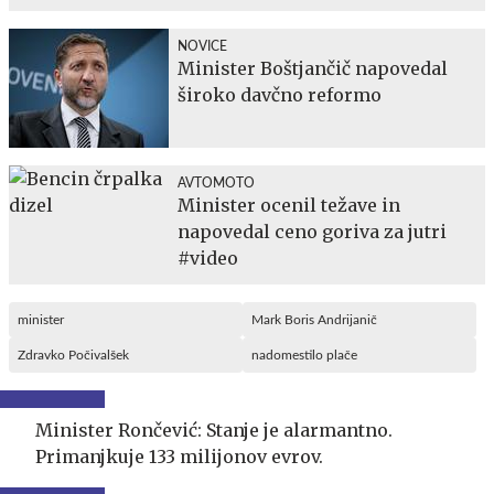
NOVICE
Minister Boštjančič napovedal
široko davčno reformo
AVTOMOTO
Minister ocenil težave in
napovedal ceno goriva za jutri
#video
minister
Mark Boris Andrijanič
Zdravko Počivalšek
nadomestilo plače
Minister Rončević: Stanje je alarmantno.
Primanjkuje 133 milijonov evrov.