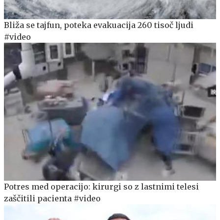
Bliža se tajfun, poteka evakuacija 260 tisoč ljudi
#video
Potres med operacijo: kirurgi so z lastnimi telesi
zaščitili pacienta #video