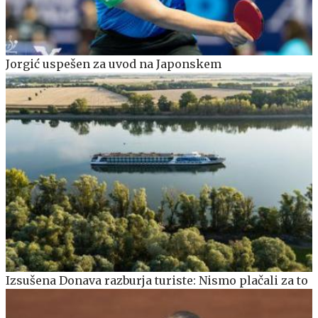
Jorgić uspešen za uvod na Japonskem
Izsušena Donava razburja turiste: Nismo plačali za to