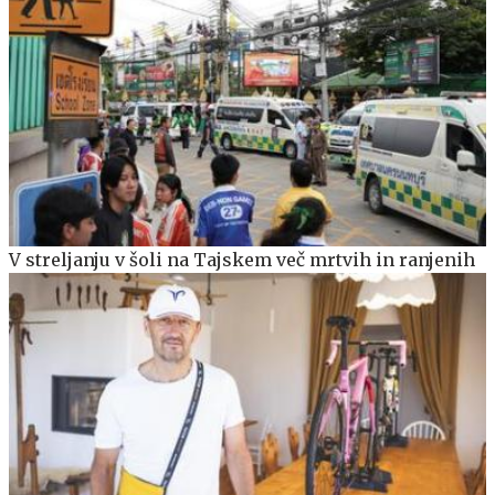
V streljanju v šoli na Tajskem več mrtvih in ranjenih