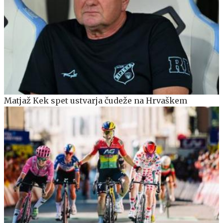
Matjaž Kek spet ustvarja čudeže na Hrvaškem