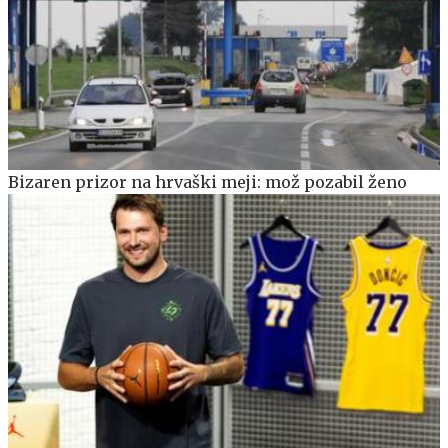
Bizaren prizor na hrvaški meji: mož pozabil ženo