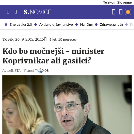
Telekom Slovenije
Energetika 2.0
Aktivno državljanstvo
Naj Digi
Zdravje za jutri
Fi
Torek, 26. 9. 2017, 20.15
8 let, 10 mesecev
Kdo bo močnejši - minister
Koprivnikar ali gasilci?
Avtorji:
STA ,,
Planet TV
0,08