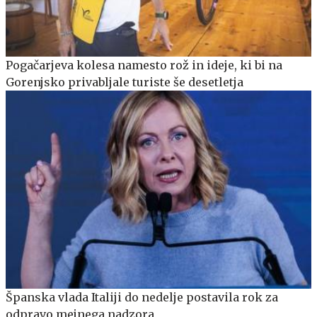
Pogačarjeva kolesa namesto rož in ideje, ki bi na
Gorenjsko privabljale turiste še desetletja
Španska vlada Italiji do nedelje postavila rok za
odpravo mejnega nadzora