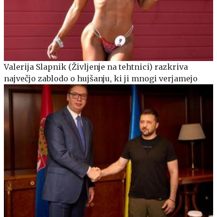
Valerija Slapnik (Življenje na tehtnici) razkriva
največjo zablodo o hujšanju, ki ji mnogi verjamejo