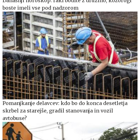
Današnji horoskop: raki bodite z družino, kozorogi
boste imeli vse pod nadzorom
Pomanjkanje delavcev: kdo bo do konca desetletja
skrbel za starejše, gradil stanovanja in vozil
avtobuse?