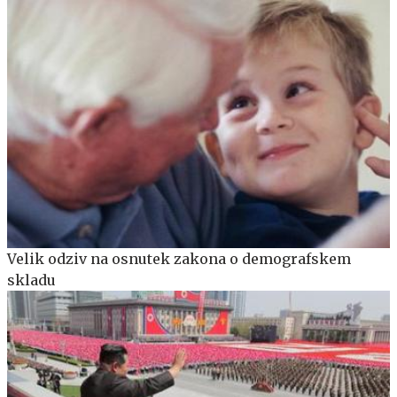
Velik odziv na osnutek zakona o demografskem
skladu