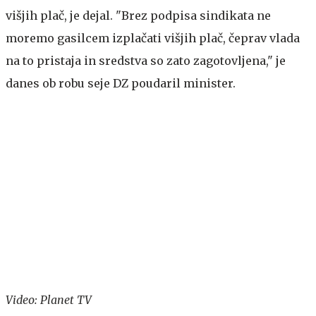
višjih plač, je dejal. "Brez podpisa sindikata ne
moremo gasilcem izplačati višjih plač, čeprav vlada
na to pristaja in sredstva so zato zagotovljena," je
danes ob robu seje DZ poudaril minister.
Video: Planet TV