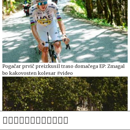
Pogačar prvič preizkusil traso domačega EP: Zmagal
bo kakovosten kolesar #video