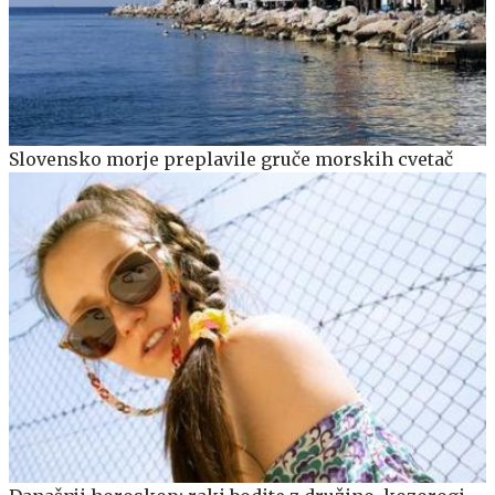
Slovensko morje preplavile gruče morskih cvetač