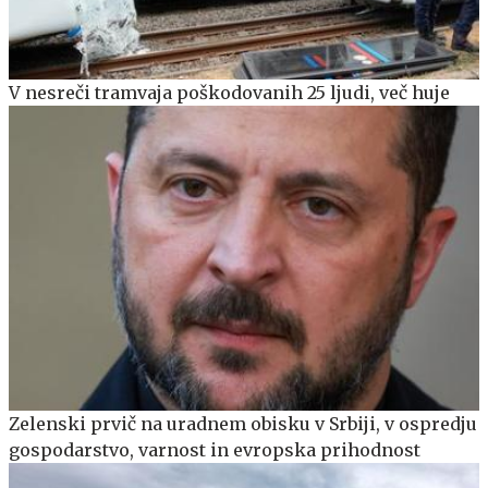
V nesreči tramvaja poškodovanih 25 ljudi, več huje
Zelenski prvič na uradnem obisku v Srbiji, v ospredju
gospodarstvo, varnost in evropska prihodnost