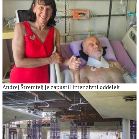
Andrej Štremfelj je zapustil intenzivni oddelek