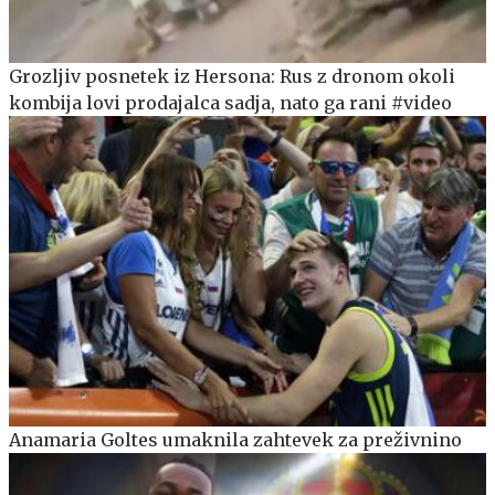
Grozljiv posnetek iz Hersona: Rus z dronom okoli
kombija lovi prodajalca sadja, nato ga rani #video
Anamaria Goltes umaknila zahtevek za preživnino