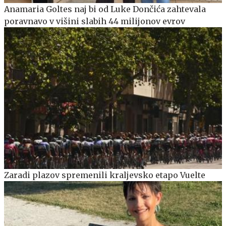
Anamaria Goltes naj bi od Luke Dončića zahtevala
poravnavo v višini slabih 44 milijonov evrov
Zaradi plazov spremenili kraljevsko etapo Vuelte