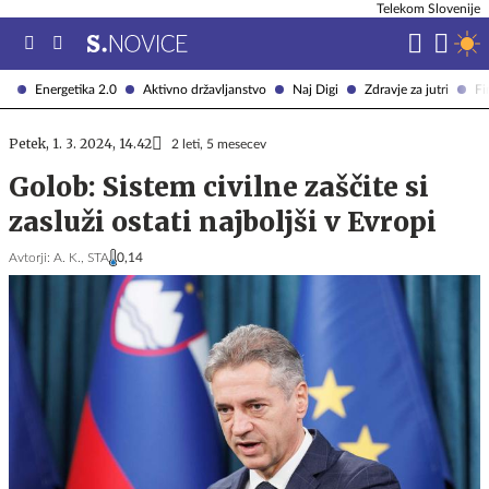
Telekom Slovenije
Energetika 2.0
Aktivno državljanstvo
Naj Digi
Zdravje za jutri
Fi
Petek, 1. 3. 2024, 14.42
2 leti, 5 mesecev
Golob: Sistem civilne zaščite si
zasluži ostati najboljši v Evropi
Avtorji:
A. K.,
STA
0,14