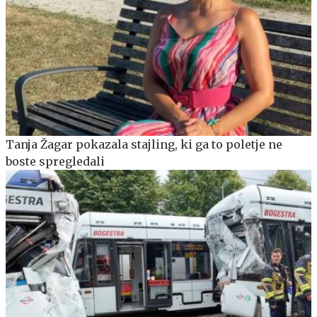
Tanja Žagar pokazala stajling, ki ga to poletje ne
boste spregledali