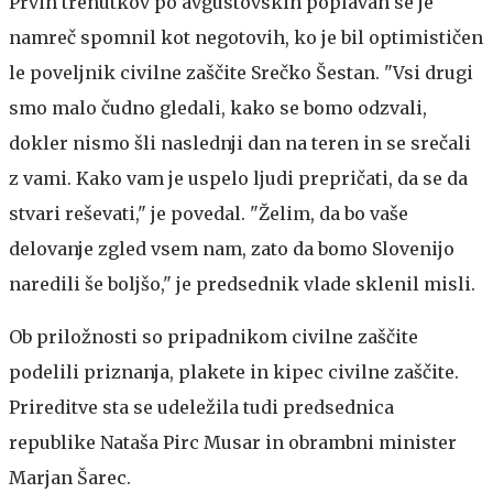
Prvih trenutkov po avgustovskih poplavah se je
namreč spomnil kot negotovih, ko je bil optimističen
le poveljnik civilne zaščite Srečko Šestan. "Vsi drugi
smo malo čudno gledali, kako se bomo odzvali,
dokler nismo šli naslednji dan na teren in se srečali
z vami. Kako vam je uspelo ljudi prepričati, da se da
stvari reševati," je povedal. "Želim, da bo vaše
delovanje zgled vsem nam, zato da bomo Slovenijo
naredili še boljšo," je predsednik vlade sklenil misli.
Ob priložnosti so pripadnikom civilne zaščite
podelili priznanja, plakete in kipec civilne zaščite.
Prireditve sta se udeležila tudi predsednica
republike Nataša Pirc Musar in obrambni minister
Marjan Šarec.