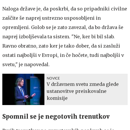
Naloga države je, da poskrbi, da so pripadniki civilne
zaščite še naprej ustrezno usposobljeni in
opremljeni. Golob se je zato zavezal, da bo država še
naprej izboljševala ta sistem. "Ne, ker bi bil slab.
Ravno obratno, zato ker je tako dober, da si zasluži
ostati najboljši v Evropi, in če hočete, tudi najboljši v
svetu," je napovedal.
NOVICE
V državnem svetu zmeda glede
ustanovitve preiskovalne
komisije
Spomnil se je negotovih trenutkov