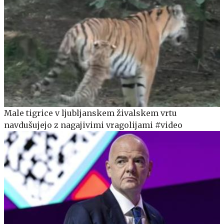
Male tigrice v ljubljanskem živalskem vrtu
navdušujejo z nagajivimi vragolijami #video