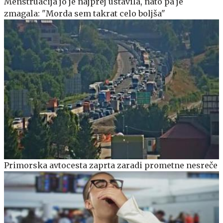
Menstruacija jo je najprej ustavila, nato pa je
zmagala: "Morda sem takrat celo boljša"
Primorska avtocesta zaprta zaradi prometne nesreče