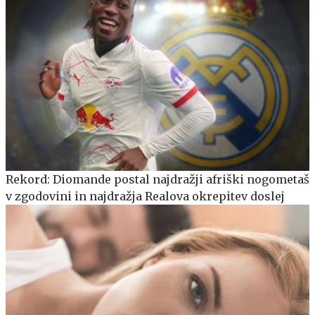
Rekord: Diomande postal najdražji afriški nogometaš
v zgodovini in najdražja Realova okrepitev doslej