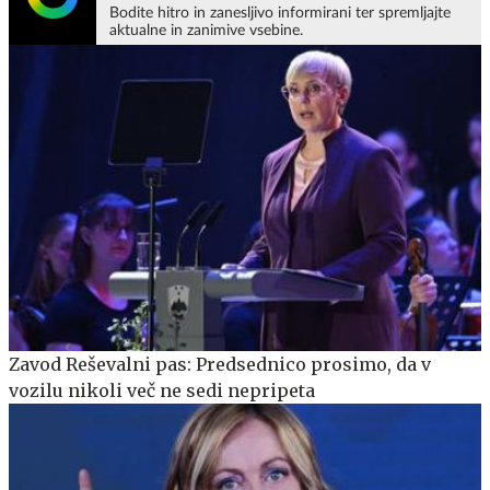
Bodite hitro in zanesljivo informirani ter spremljajte
aktualne in zanimive vsebine.
Zavod Reševalni pas: Predsednico prosimo, da v
vozilu nikoli več ne sedi nepripeta