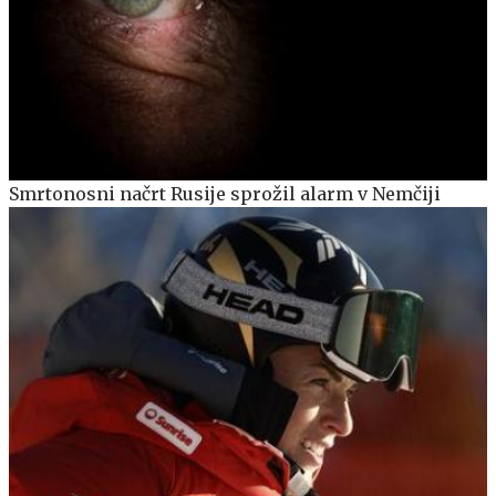
Smrtonosni načrt Rusije sprožil alarm v Nemčiji