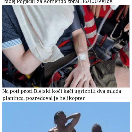
Tadej Pogačar za Komendo zbral 116.000 evrov
Na poti proti Blejski koči kači ugriznili dva mlada
planinca, posredoval je helikopter