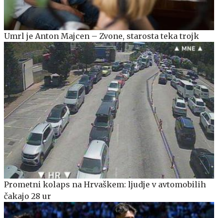
Umrl je Anton Majcen – Zvone, starosta teka trojk
Prometni kolaps na Hrvaškem: ljudje v avtomobilih
čakajo 28 ur