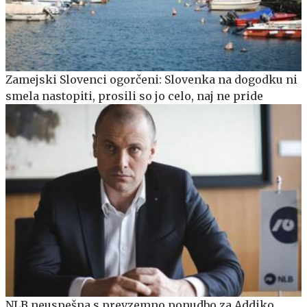
Zamejski Slovenci ogorčeni: Slovenka na dogodku ni
smela nastopiti, prosili so jo celo, naj ne pride
NLB neuspešna s prevzemno ponudbo za Addiko