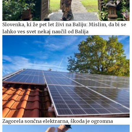
Slovenka, ki že pet let živi na Baliju: Mislim, da bi se
lahko ves svet nekaj naučil od Balija
Zagorela sončna elektrarna, škoda je ogromna