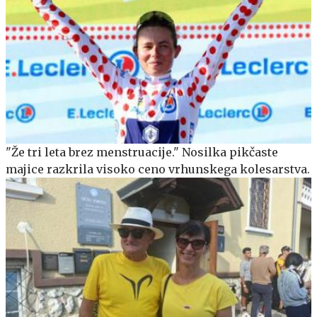
"Že tri leta brez menstruacije." Nosilka pikčaste
majice razkrila visoko ceno vrhunskega kolesarstva.