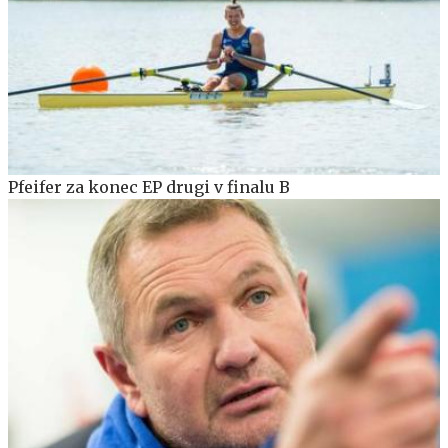
Pfeifer za konec EP drugi v finalu B