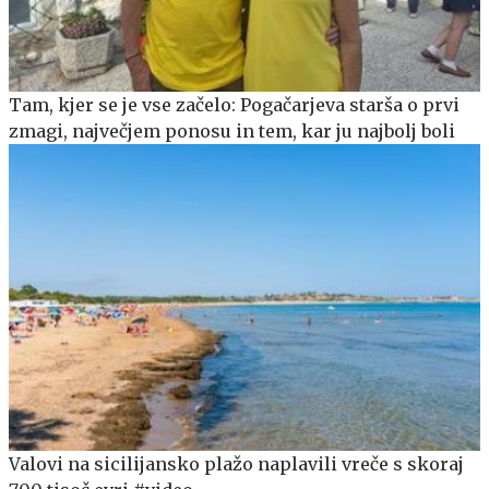
Tam, kjer se je vse začelo: Pogačarjeva starša o prvi
zmagi, največjem ponosu in tem, kar ju najbolj boli
Valovi na sicilijansko plažo naplavili vreče s skoraj