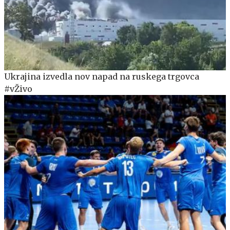
Ukrajina izvedla nov napad na ruskega trgovca
#vŽivo