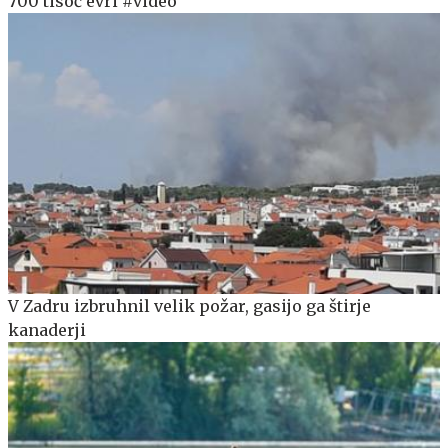
700 tisoč evri #video
V Zadru izbruhnil velik požar, gasijo ga štirje
kanaderji