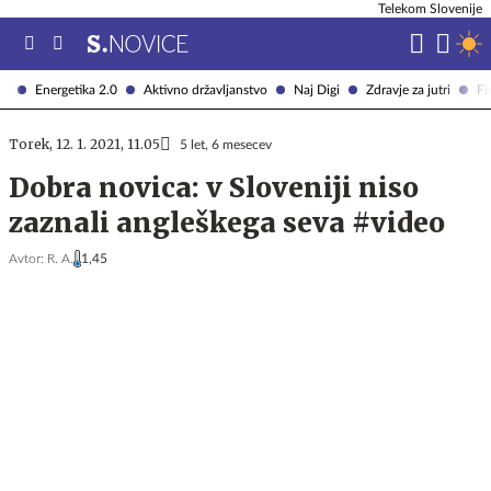
Telekom Slovenije
Energetika 2.0
Aktivno državljanstvo
Naj Digi
Zdravje za jutri
Fi
Torek, 12. 1. 2021, 11.05
5 let, 6 mesecev
Dobra novica: v Sloveniji niso
zaznali angleškega seva #video
Avtor:
R. A.
1,45