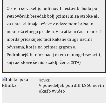
Ob tem se veselijo tudi novih testov, ki bodo po
Petrovčevih besedah bolj primerni za otroke ali
za tiste, ki imajo težave z odvzemom brisa in
nosno-žrelnega predela. V kratkem času namreč
morda pričakujejo tudi kakšne druge načine
odvzema, kot je na primer grgranje.
Podrobnejših informacij o tem ni mogel razkriti,
saj raziskave še niso zaključene. (STA)
NOVICE
V ponedeljek potrdili 1.860 novih
okužb #video