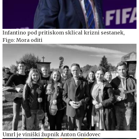
Infantino pod pritiskom sklical krizni sestanek,
Figo: Mora oditi
Umrl je viniški župnik Anton Gnidovec