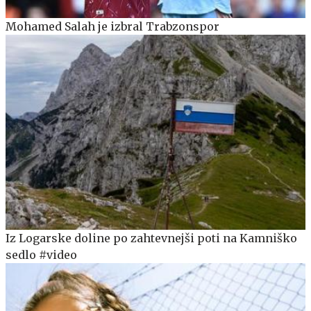
Mohamed Salah je izbral Trabzonspor
Iz Logarske doline po zahtevnejši poti na Kamniško
sedlo #video