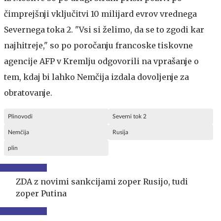
čimprejšnji vključitvi 10 milijard evrov vrednega
Severnega toka 2. "Vsi si želimo, da se to zgodi kar
najhitreje," so po poročanju francoske tiskovne
agencije AFP v Kremlju odgovorili na vprašanje o
tem, kdaj bi lahko Nemčija izdala dovoljenje za
obratovanje.
Plinovodi
Severni tok 2
Nemčija
Rusija
plin
ZDA z novimi sankcijami zoper Rusijo, tudi
zoper Putina