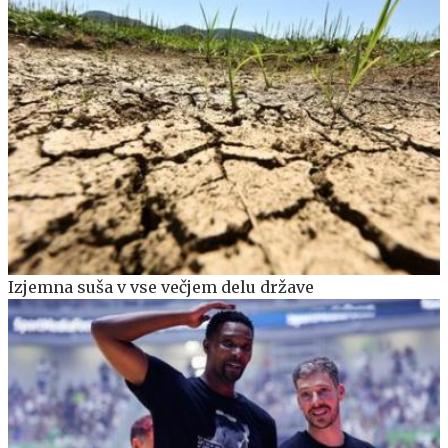
Izjemna suša v vse večjem delu države