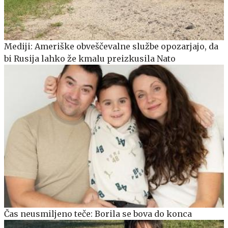
Mediji: Ameriške obveščevalne službe opozarjajo, da
bi Rusija lahko že kmalu preizkusila Nato
Čas neusmiljeno teče: Borila se bova do konca