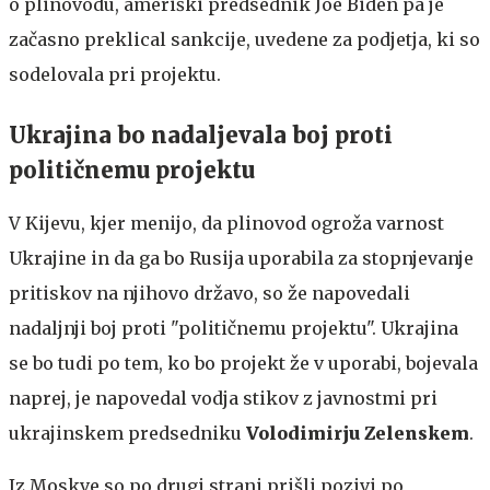
o plinovodu, ameriški predsednik Joe Biden pa je
začasno preklical sankcije, uvedene za podjetja, ki so
sodelovala pri projektu.
Ukrajina bo nadaljevala boj proti
političnemu projektu
V Kijevu, kjer menijo, da plinovod ogroža varnost
Ukrajine in da ga bo Rusija uporabila za stopnjevanje
pritiskov na njihovo državo, so že napovedali
nadaljnji boj proti "političnemu projektu". Ukrajina
se bo tudi po tem, ko bo projekt že v uporabi, bojevala
naprej, je napovedal vodja stikov z javnostmi pri
ukrajinskem predsedniku
Volodimirju Zelenskem
.
Iz Moskve so po drugi strani prišli pozivi po