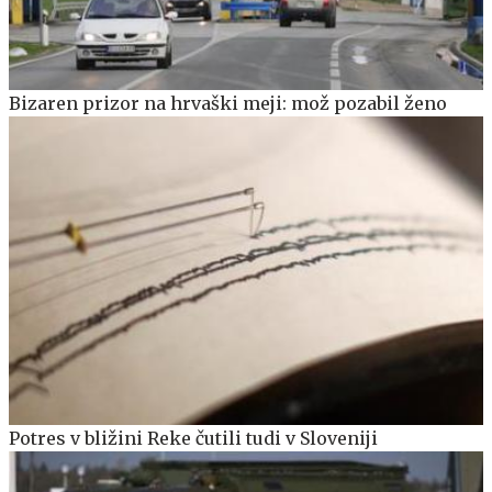
Bizaren prizor na hrvaški meji: mož pozabil ženo
Potres v bližini Reke čutili tudi v Sloveniji