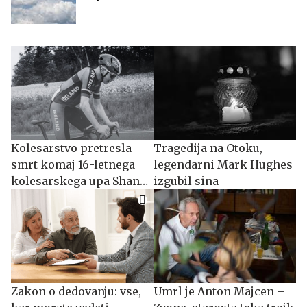
Kolesarstvo pretresla
Tragedija na Otoku,
smrt komaj 16-letnega
legendarni Mark Hughes
kolesarskega upa Shana
izgubil sina
O'Briena
Zakon o dedovanju: vse,
Umrl je Anton Majcen –