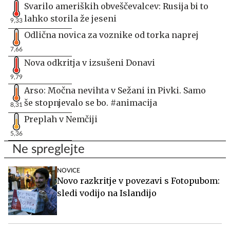
Svarilo ameriških obveščevalcev: Rusija bi to
lahko storila že jeseni
9,33
Odlična novica za voznike od torka naprej
7,66
Nova odkritja v izsušeni Donavi
9,79
Arso: Močna nevihta v Sežani in Pivki. Samo
še stopnjevalo se bo. #animacija
8,31
Preplah v Nemčiji
5,36
Ne spreglejte
NOVICE
Novo razkritje v povezavi s Fotopubom:
sledi vodijo na Islandijo