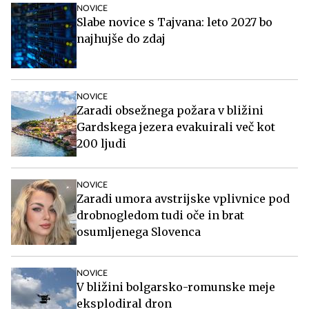
NOVICE
Slabe novice s Tajvana: leto 2027 bo
najhujše do zdaj
NOVICE
Zaradi obsežnega požara v bližini
Gardskega jezera evakuirali več kot
200 ljudi
NOVICE
Zaradi umora avstrijske vplivnice pod
drobnogledom tudi oče in brat
osumljenega Slovenca
NOVICE
V bližini bolgarsko-romunske meje
eksplodiral dron