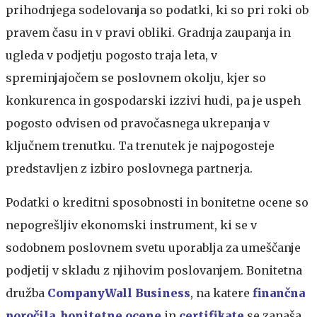
prihodnjega sodelovanja so podatki, ki so pri roki ob
pravem času in v pravi obliki. Gradnja zaupanja in
ugleda v podjetju pogosto traja leta, v
spreminjajočem se poslovnem okolju, kjer so
konkurenca in gospodarski izzivi hudi, pa je uspeh
pogosto odvisen od pravočasnega ukrepanja v
ključnem trenutku. Ta trenutek je najpogosteje
predstavljen z izbiro poslovnega partnerja.
Podatki o kreditni sposobnosti in bonitetne ocene so
nepogrešljiv ekonomski instrument, ki se v
sodobnem poslovnem svetu uporablja za umeščanje
podjetij v skladu z njihovim poslovanjem. Bonitetna
družba
CompanyWall Business
, na katere
finančna
poročila
,
bonitetne ocene
in
certifikate
se zanaša