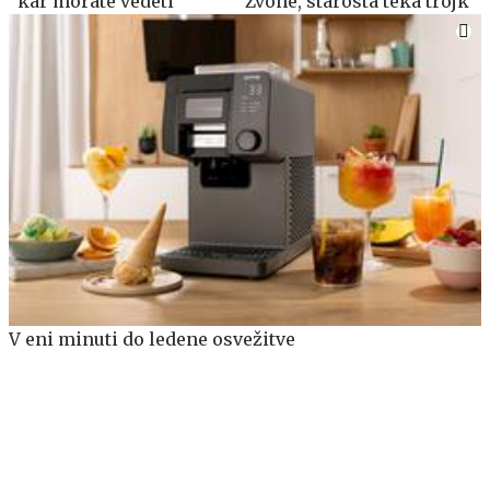
kar morate vedeti
Zvone, starosta teka trojk
V eni minuti do ledene osvežitve