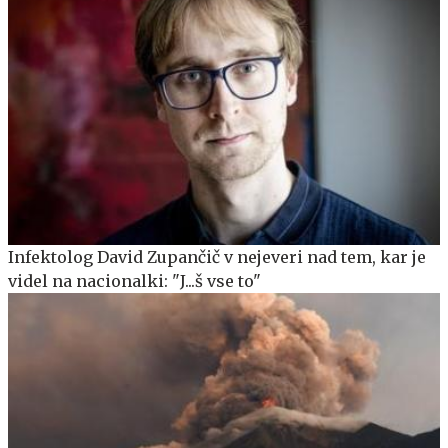
Infektolog David Zupančič v nejeveri nad tem, kar je
videl na nacionalki: "J...š vse to"