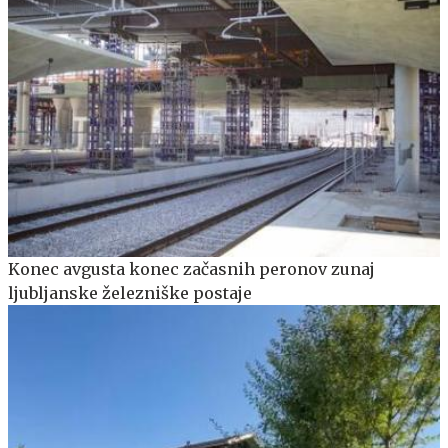
Konec avgusta konec začasnih peronov zunaj
ljubljanske železniške postaje