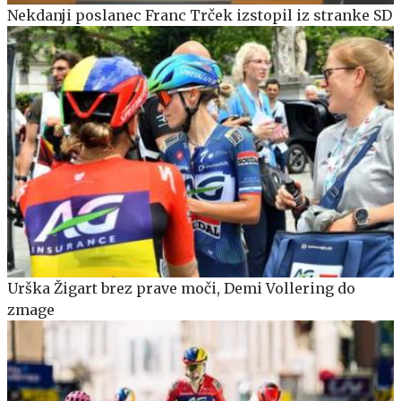
Nekdanji poslanec Franc Trček izstopil iz stranke SD
Urška Žigart brez prave moči, Demi Vollering do
zmage