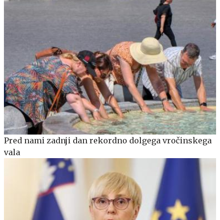
Pred nami zadnji dan rekordno dolgega vročinskega
vala