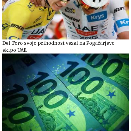
Del Toro svojo prihodnost vezal na Pogačarjevo
ekipo UAE