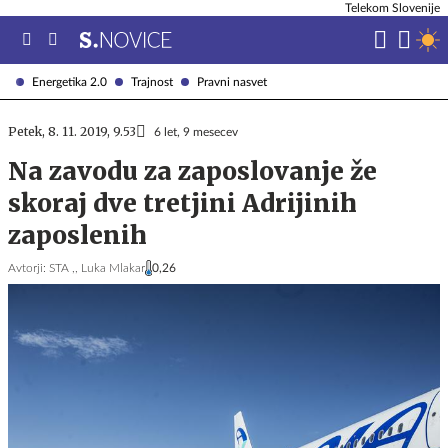
Telekom Slovenije
Energetika 2.0
Trajnost
Pravni nasvet
Petek, 8. 11. 2019, 9.53
6 let, 9 mesecev
Na zavodu za zaposlovanje že
skoraj dve tretjini Adrijinih
zaposlenih
Avtorji:
STA ,,
Luka Mlakar
0,26