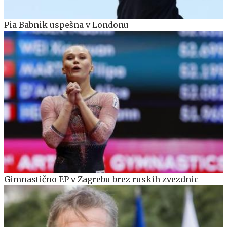
Pia Babnik uspešna v Londonu
Gimnastično EP v Zagrebu brez ruskih zvezdnic