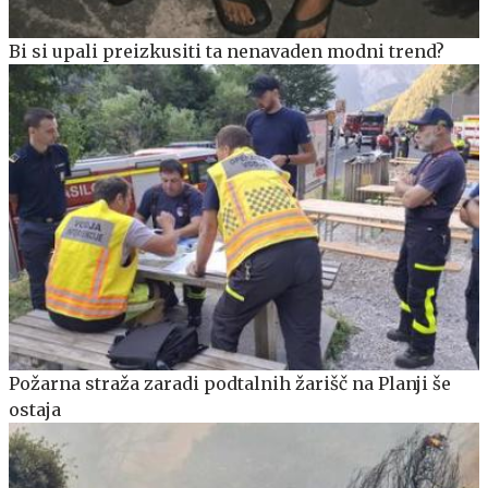
Bi si upali preizkusiti ta nenavaden modni trend?
Požarna straža zaradi podtalnih žarišč na Planji še
ostaja