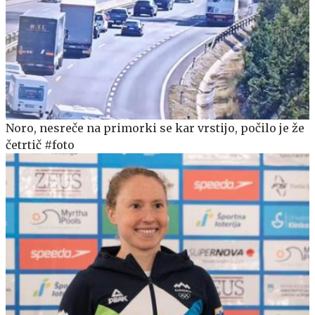
Noro, nesreče na primorki se kar vrstijo, počilo je že
četrtič #foto