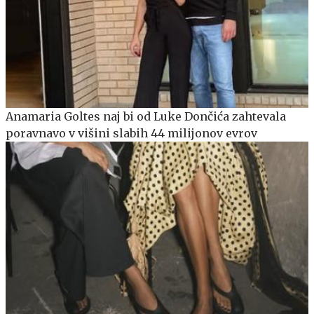
Anamaria Goltes naj bi od Luke Dončića zahtevala
poravnavo v višini slabih 44 milijonov evrov