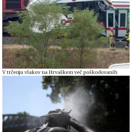
V trčenju vlakov na Hrvaškem več poškodovanih