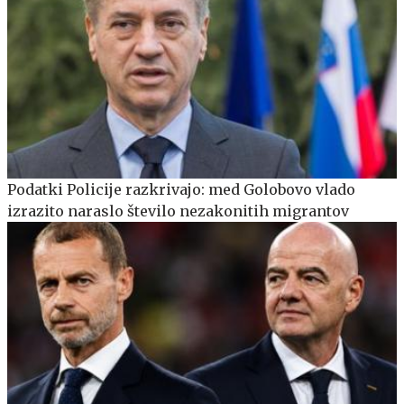
Podatki Policije razkrivajo: med Golobovo vlado
izrazito naraslo število nezakonitih migrantov