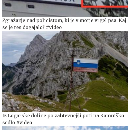
Zgražanje nad policistom, ki je v morje vrgel psa. Kaj
se je res dogajalo? #video
Iz Logarske doline po zahtevnejši poti na Kamniško
sedlo #video