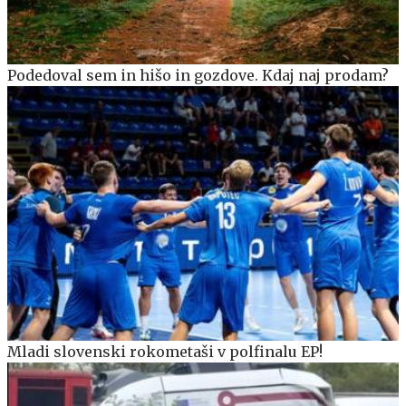
Podedoval sem in hišo in gozdove. Kdaj naj prodam?
Mladi slovenski rokometaši v polfinalu EP!