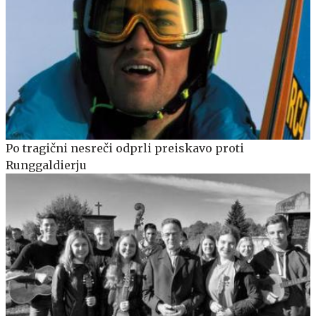
Po tragični nesreči odprli preiskavo proti
Runggaldierju