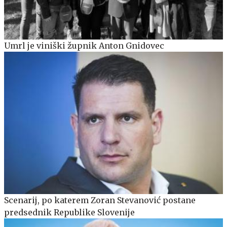
Umrl je viniški župnik Anton Gnidovec
Scenarij, po katerem Zoran Stevanović postane
predsednik Republike Slovenije