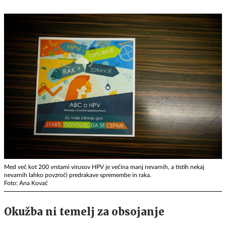
Med več kot 200 vrstami virusov HPV je večina manj nevarnih, a tistih nekaj
nevarnih lahko povzroči predrakave spremembe in raka.
Foto: Ana Kovač
Okužba ni temelj za obsojanje