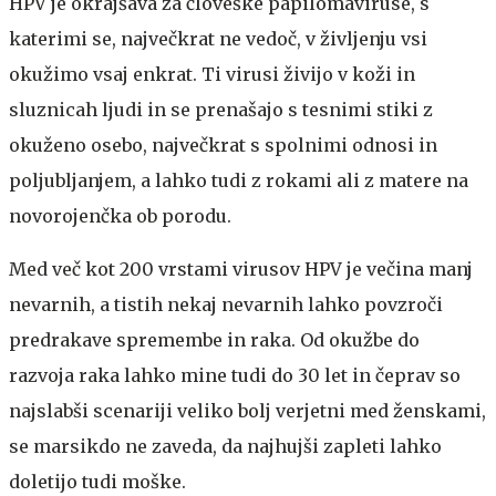
HPV je okrajšava za človeške papilomaviruse, s
katerimi se, največkrat ne vedoč, v življenju vsi
okužimo vsaj enkrat. Ti virusi živijo v koži in
sluznicah ljudi in se prenašajo s tesnimi stiki z
okuženo osebo, največkrat s spolnimi odnosi in
poljubljanjem, a lahko tudi z rokami ali z matere na
novorojenčka ob porodu.
Med več kot 200 vrstami virusov HPV je večina manj
nevarnih, a tistih nekaj nevarnih lahko povzroči
predrakave spremembe in raka. Od okužbe do
razvoja raka lahko mine tudi do 30 let in čeprav so
najslabši scenariji veliko bolj verjetni med ženskami,
se marsikdo ne zaveda, da najhujši zapleti lahko
doletijo tudi moške.