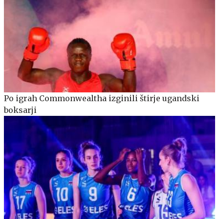
Po igrah Commonwealtha izginili štirje ugandski
boksarji