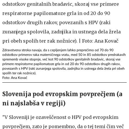
Zdravstvena stroka navaja, da s cepljenjem lahko preprečimo od 70 do 90
odstotkov primerov raka materničnega vratu, med 50 in 85 odstotkov predrakavih
sprememb visoke stopnje, več kot 90 odstotkov genitalnih bradavic, skoraj vse
primere respiratorne papilomatoze grla in od 20 do 90 odstotkov drugih rakov,
povezanih s HPV (raki zunanjega spolovila, zadnjika in ustnega dela žrela pri obeh
spolih ter rak nožnice).
Foto: Ana Kovač
Slovenija pod evropskim povprečjem (a
ni najslabša v regiji)
"V Sloveniji je ozaveščenost o HPV pod evropskim
povprečjem, zato je pomembno, da o tej temi čim več