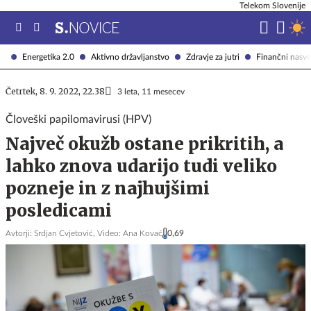
Telekom Slovenije
Energetika 2.0
Aktivno državljanstvo
Zdravje za jutri
Finančni nasve
Četrtek, 8. 9. 2022, 22.38
3 leta, 11 mesecev
Človeški papilomavirusi (HPV)
Največ okužb ostane prikritih, a
lahko znova udarijo tudi veliko
pozneje in z najhujšimi
posledicami
Avtorji:
Srdjan Cvjetović,
Video: Ana Kovač
0,69