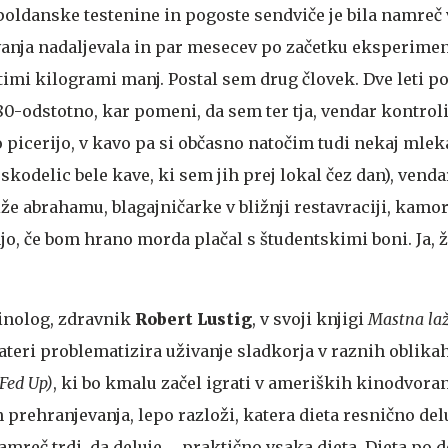
opoldanske testenine in pogoste sendviče je bila namreč 
vanja nadaljevala in par mesecev po začetku eksperime
timi kilogrami manj. Postal sem drug človek. Dve leti p
80-odstotno, kar pomeni, da sem ter tja, vendar kontrol
 picerijo, v kavo pa si občasno natočim tudi nekaj mlek
skodelic bele kave, ki sem jih prej lokal čez dan), venda
že abrahamu, blagajničarke v bližnji restavraciji, kamo
jo, če bom hrano morda plačal s študentskimi boni. Ja, 
nolog, zdravnik
Robert Lustig
, v svoji knjigi
Mastna la
 kateri problematizira uživanje sladkorja v raznih oblikah
(Fed Up)
, ki bo kmalu začel igrati v ameriških kinodvora
 prehranjevanja, lepo razloži, katera dieta resnično delu
amreč trdi, da deluje … praktično vsaka dieta. Dieta po d