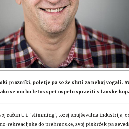
ki prazniki, poletje pa se že sluti za nekaj vogali. 
ako se mu bo letos spet uspelo spraviti v lanske kop
voj račun t. i. "slimming", torej shujševalna industrija, o
o-rekreacijske do prehranske, svoj piskrček pa seveda