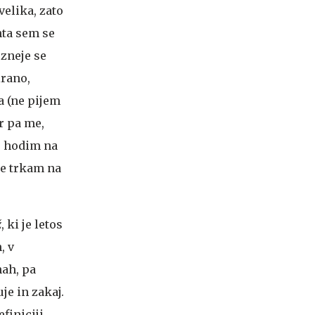
velika, zato
nta sem se
ozneje se
irano,
a (ne pijem
r pa me,
r hodim na
že trkam na
ž
, ki je letos
, v
nah, pa
je in zakaj.
efiniciji