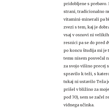
pridobljene s prebavo.
strani, tradicionalno 
vitamini-minerali pa bi
zvezi s tem, kaj je dob
vsaj v osnovi ni veliki
resnici pa se do pred 
po koncu študija mi je 
temu nisem posvečal no
za svojo višino precej 
spravilo k teži, s kat
tukaj ni ustavilo
Teža j
prišel v bližino za mo
pod 70), sem se začel re
vidnega učinka.