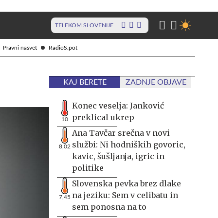
TELEKOM SLOVENIJE
Pravni nasvet
RadioS.pot
KAJ BERETE
ZADNJE OBJAVE
Konec veselja: Janković
preklical ukrep
10
Ana Tavčar srečna v novi
službi: Ni hodniških govoric,
8,02
kavic, šušljanja, igric in
politike
Slovenska pevka brez dlake
na jeziku: Sem v celibatu in
7,45
sem ponosna na to