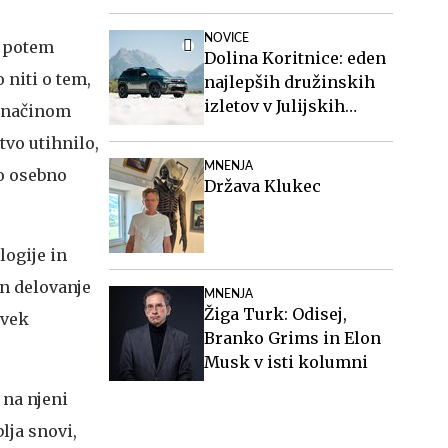
NOVICE
r potem
Dolina Koritnice: eden
 niti o tem,
najlepših družinskih
izletov v Julijskih
n načinom
Alpah
tvo utihnilo,
MNENJA
jo osebno
Država Klukec
logije in
in delovanje
MNENJA
Žiga Turk: Odisej,
ovek
Branko Grims in Elon
Musk v isti kolumni
 na njeni
lja snovi,