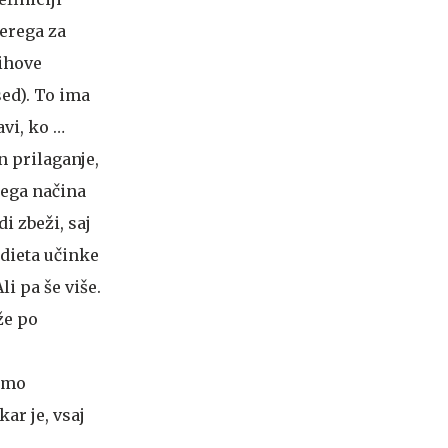
erega za
jihove
ed). To ima
avi, ko …
n prilaganje,
jega načina
i zbeži, saj
 dieta učinke
li pa še više.
že po
ramo
ar je, vsaj