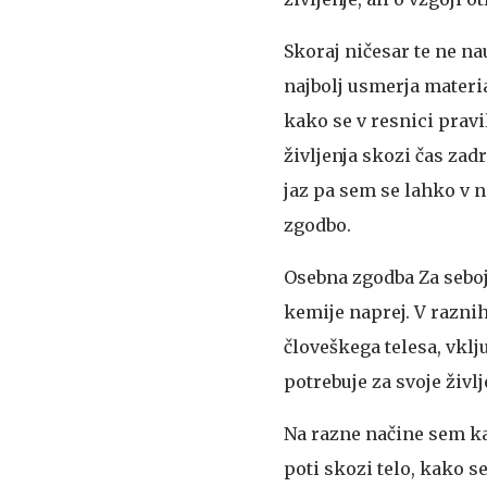
Skoraj ničesar te ne na
najbolj usmerja material
kako se v resnici prav
življenja skozi čas zadr
jaz pa sem se lahko v n
zgodbo.
Osebna zgodba
Za seboj
kemije naprej. V razni
človeškega telesa, vklj
potrebuje za svoje življ
Na razne načine sem kar
poti skozi telo, kako s