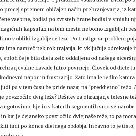
 precej spremeni običajen način prehranjevanja, iz kat
čene vsebine, bodisi po zvrsteh hrane bodisi v smislu n
 magičnih kapsulah na tem mestu ne bomo izgubljali bes
dimo v obliki izgubljene teže. Po Lustigu se problem poj
a ima namreč nek rok trajanja, ki vključuje odrekanje i
e, sploh če je bila dieta zelo oddaljena od našega siceršn
rehranjevalne navade hitro povrnejo. Človek od diete tud
kodnevni napor in frustracijo. Zato ima le redko katera
 ljudi pa v tem času že pride nazaj na "preddietno" težo. A
 je povzročilo dvig teže?
Rešitev za ohranjanje telesne te
 da ugotovimo, kje in v katerih segmentih smo se narobe
 in kaj je dejansko povzročilo dvig naše teže, to pa mo
ti tudi po koncu dietnega obdobja. In ravno to je tisto, k
 prehrana.