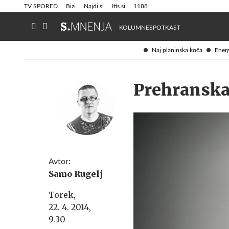
Info in obvestila
Tehnik
TV SPORED
Bizi
Najdi.si
Itis.si
1188
KOLUMNE
SPOTKAST
Naj planinska koča
Energ
Prehranska 
Avtor:
Samo Rugelj
Torek,
22. 4. 2014,
9.30