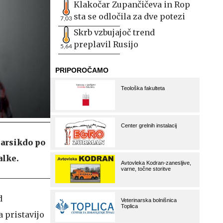
Klakočar Zupančičeva in Rop
sta se odločila za dve potezi
7,03
Skrb vzbujajoč trend
preplavil Rusijo
5,64
Marsikdo po
alke.
d
 pristavijo