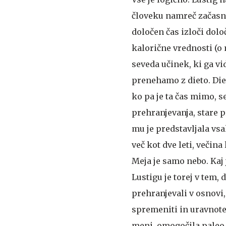
človeku namreč začasno
določen čas izloči dolo
kalorične vrednosti (o
seveda učinek, ki ga vi
prenehamo z dieto. Diet
ko pa je ta čas mimo, s
prehranjevanja, stare p
mu je predstavljala vsa
več kot dve leti, večina
Meja je samo nebo.
Kaj
Lustigu je torej v tem,
prehranjevali v osnovi,
spremeniti in uravnoteži
meni, omogočila paleo