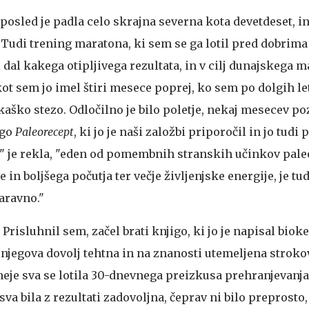
aposled je padla celo skrajna severna kota devetdeset, in
ej. Tudi trening maratona, ki sem se ga lotil pred dobrim
i dal kakega otipljivega rezultata, in v cilj dunajskega
kot sem jo imel štiri mesece poprej, ko sem po dolgih let
kaško stezo. Odločilno je bilo poletje, nekaj mesecev poz
igo
Paleorecept
, ki jo je naši založbi priporočil in jo tudi
j," je rekla, "eden od pomembnih stranskih učinkov pal
in boljšega počutja ter večje življenjske energije, je tudi
aravno."
Prisluhnil sem, začel brati knjigo, ki jo je napisal bio
 njegova dovolj tehtna in na znanosti utemeljena strok
neje sva se lotila 30-dnevnega preizkusa prehranjevanja
va bila z rezultati zadovoljna, čeprav ni bilo preprosto