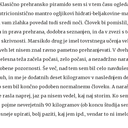
 Klasično prehransko piramido sem si v tem času ogleda
nutricionistično mantro ogljikovi hidrati-beljakovine-m
 vam zlahka povedal tudi sredi noči. Človek bi pomislil,
ra in prava prehrana, dodobra seznanjen, in da v zvezi s
h skrivnosti. Marsikdo drug je imel tovrstnega učenja ve
dveh let nisem znal ravno pametno prehranjevati. V dveh
telesna teža začela počasi, zelo počasi, a nezadržno nara
bene pozornosti. Še več, nad tem sem bil celo navdušen
suh, in me je dodatnih deset kilogramov v naslednjem de
ero sem bil končno podoben normalnemu človeku.
A nara
e rasla naprej, jaz pa nisem vedel, kaj naj storim. Ko s
je pojme neverjetnih 90 kilogramov (ob koncu študija se
sneje upirati, bolj paziti, kaj jem ipd., vendar to ni im