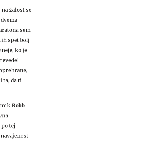
 na žalost se
a dvema
 maratona sem
ih spet bolj
neje, ko je
 prevedel
eoprehrane,
 ta, da ti
kemik
Robb
ovna
 po tej
, navajenost