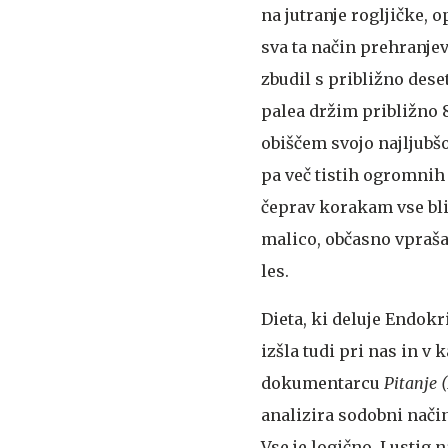
na jutranje rogljičke, 
sva ta način prehranje
zbudil s približno dese
palea držim približno 
obiščem svojo najljubšo
pa več tistih ogromnih 
čeprav korakam vse bli
malico, občasno vpraša
les.
Dieta, ki deluje
Endokri
izšla tudi pri nas in v
dokumentarcu
Pitanje 
analizira sodobni način
Vse je logično. Lustig n