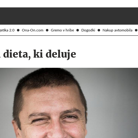
Želite prejemati e-novice?
Uživajmo pametno
etika 2.0
Ona-On.com
Gremo v hribe
Dogodki
Nakup avtomobila
dieta, ki deluje