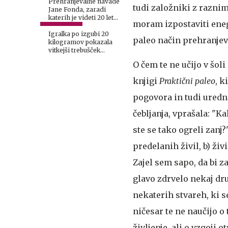
Prehranjevalne navade
tudi založniki z razni
Jane Fonda, zaradi
katerih je videti 20 let
moram izpostaviti eneg
mlajša
Igralka po izgubi 20
paleo način prehranjeva
kilogramov pokazala
vitkejši trebušček
#video
O čem te ne učijo v šoli
knjigi
Praktični paleo
, k
pogovora in tudi uredni
čebljanja, vprašala: "K
ste se tako ogreli zanj
predelanih živil, b) živ
Zajel sem sapo, da bi z
glavo zdrvelo nekaj dru
nekaterih stvareh, ki 
ničesar te ne naučijo o
življenje, ali o vzgoji o