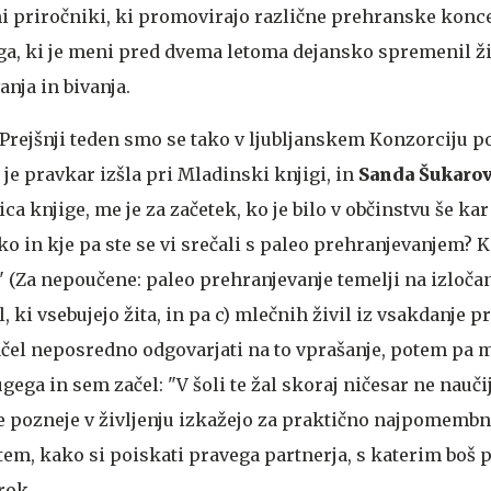
mi priročniki, ki promovirajo različne prehranske konce
a, ki je meni pred dvema letoma dejansko spremenil živl
nja in bivanja.
Prejšnji teden smo se tako v ljubljanskem Konzorciju po
i je pravkar izšla pri Mladinski knjigi, in
Sanda Šukaro
ca knjige, me je za začetek, ko je bilo v občinstvu še kar
ako in kje pa ste se vi srečali s paleo prehranjevanjem? K
?" (Za nepoučene: paleo prehranjevanje temelji na izločan
il, ki vsebujejo žita, in pa c) mlečnih živil iz vsakdanje p
ačel neposredno odgovarjati na to vprašanje, potem pa m
gega in sem začel: "V šoli te žal skoraj ničesar ne nauči
se pozneje v življenju izkažejo za praktično najpomembn
 tem, kako si poiskati pravega partnerja, s katerim boš p
trok.