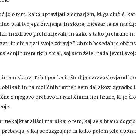
učijo o tem, kako upravljati z denarjem, ki ga služiš, ka
no plat tvojega življenja. In skoraj ničesar te ne naučijo
ilno in zdravo prehranjevati, in kako s tako prehrano i
žati in ohranjati svoje zdravje." Ob teh besedah je občins
aslednjih trenutkih zbral, saj sem želel nadaljevati svo
 imam skoraj 15 let pouka in študija naravoslovja od bio
h oblikah in na različnih ravneh sem dal skozi zgradbo 
učno z njegovo prebavo in različnimi tipi hrane, ki jo čl
enje.
 nekajkrat slišal marsikaj o tem, kaj se s hrano dogaja
e prebavlja, v kaj se razgrajuje in kako potem telo uporab