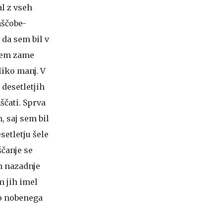
l z vseh
aščobe-
 da sem bil v
 tem zame
liko manj. V
 desetletjih
ščati. Sprva
, saj sem bil
setletju šele
ščanje se
em nazadnje
m jih imel
elo nobenega