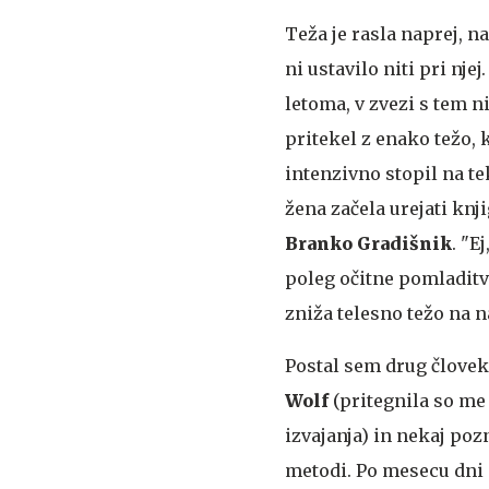
Teža je rasla naprej, n
ni ustavilo niti pri nj
letoma, v zvezi s tem n
pritekel z enako težo, 
intenzivno stopil na te
žena začela urejati knj
Branko Gradišnik
. "E
poleg očitne pomladitve 
zniža telesno težo na n
Postal sem drug človek
Wolf
(pritegnila so me
izvajanja) in nekaj poz
metodi. Po mesecu dni s