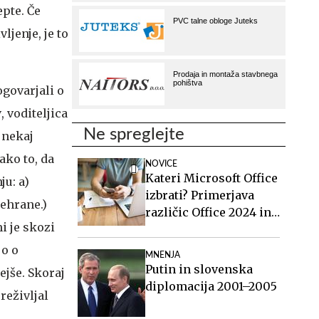
pte. Če
jenje, je to
govarjali o
v
, voditeljica
Ne spreglejte
 nekaj
ako to, da
NOVICE
Kateri Microsoft Office
ju: a)
izbrati? Primerjava
rehrane.)
različic Office 2024 in
i je skozi
Office 2021.
jo o
MNENJA
Putin in slovenska
ejše. Skoraj
diplomacija 2001–2005
reživljal