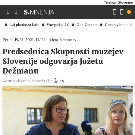
Telekom Slovenije
Naj planinska koča
Energetika 2.0
Ona-On.com
Gremo v hribe
Petek, 19. 11. 2021, 15.11
4 leta, 8 mesecev
Predsednica Skupnosti muzejev
Slovenije odgovarja Jožetu
Dežmanu
Avtor:
Aleksandra Berberih-Slana
1,46