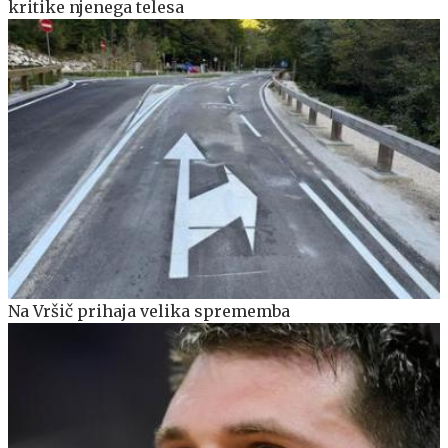
kritike njenega telesa
Na Vršič prihaja velika sprememba