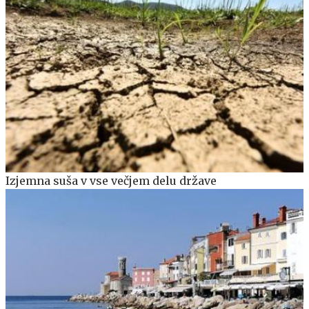
Izjemna suša v vse večjem delu države