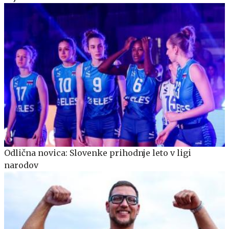
Odlična novica: Slovenke prihodnje leto v ligi
narodov