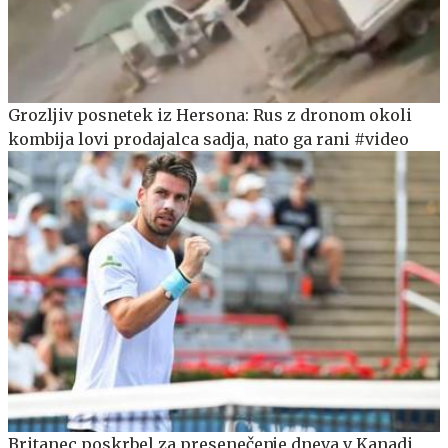
Grozljiv posnetek iz Hersona: Rus z dronom okoli
kombija lovi prodajalca sadja, nato ga rani #video
Britanec poskrbel za presenečenje dneva v Kanadi