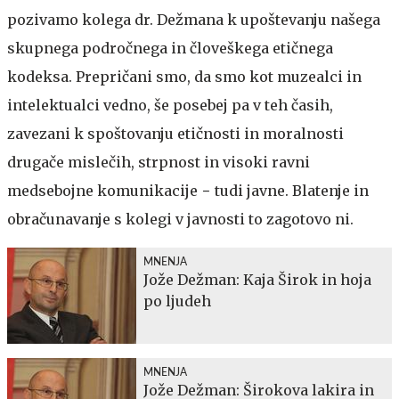
pozivamo kolega dr. Dežmana k upoštevanju našega
skupnega področnega in človeškega etičnega
kodeksa. Prepričani smo, da smo kot muzealci in
intelektualci vedno, še posebej pa v teh časih,
zavezani k spoštovanju etičnosti in moralnosti
drugače mislečih, strpnost in visoki ravni
medsebojne komunikacije − tudi javne. Blatenje in
obračunavanje s kolegi v javnosti to zagotovo ni.
MNENJA
Jože Dežman: Kaja Širok in hoja
po ljudeh
MNENJA
Jože Dežman: Širokova lakira in