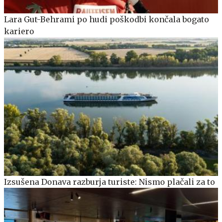
Lara Gut-Behrami po hudi poškodbi končala bogato
kariero
Izsušena Donava razburja turiste: Nismo plačali za to