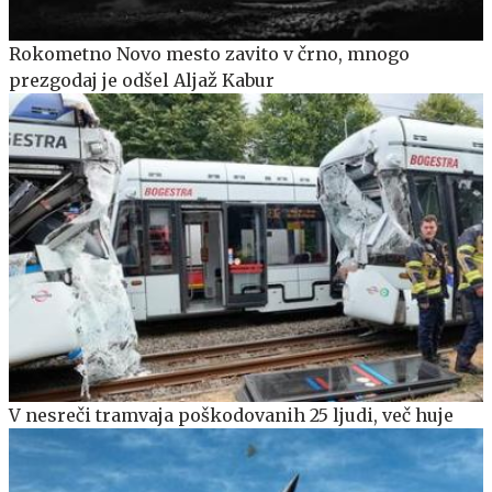
Rokometno Novo mesto zavito v črno, mnogo
prezgodaj je odšel Aljaž Kabur
V nesreči tramvaja poškodovanih 25 ljudi, več huje