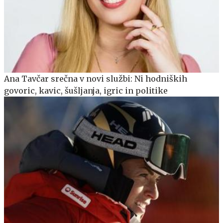
Ana Tavčar srečna v novi službi: Ni hodniških
govoric, kavic, šušljanja, igric in politike