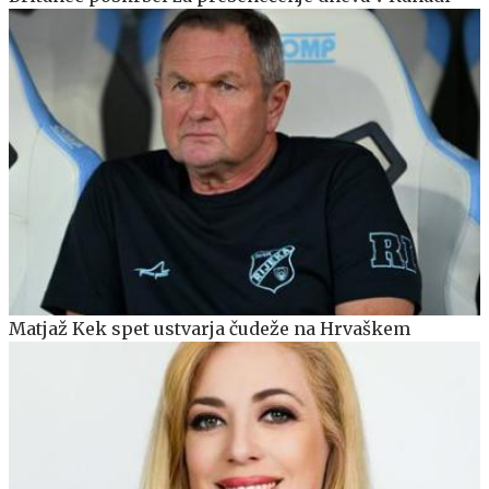
Matjaž Kek spet ustvarja čudeže na Hrvaškem