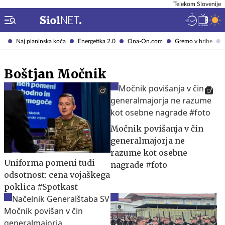
Telekom Slovenije
Naj planinska koča
Energetika 2.0
Ona-On.com
Gremo v hribe
Boštjan Močnik
Močnik povišanja v čin
generalmajorja ne
razume kot osebne
Uniforma pomeni tudi
nagrade #foto
odsotnost: cena vojaškega
poklica #Spotkast