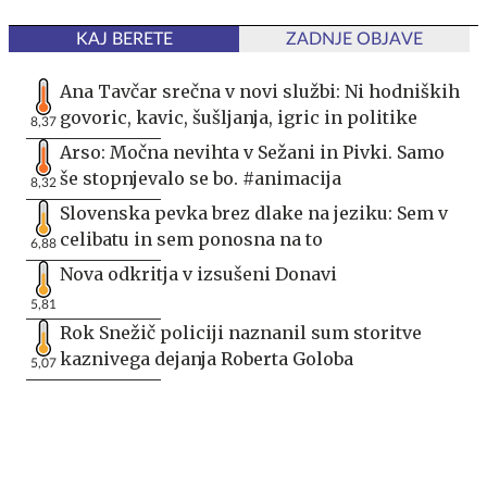
KAJ BERETE
ZADNJE OBJAVE
Ana Tavčar srečna v novi službi: Ni hodniških
govoric, kavic, šušljanja, igric in politike
8,37
Arso: Močna nevihta v Sežani in Pivki. Samo
še stopnjevalo se bo. #animacija
8,32
Slovenska pevka brez dlake na jeziku: Sem v
celibatu in sem ponosna na to
6,88
Nova odkritja v izsušeni Donavi
5,81
Rok Snežič policiji naznanil sum storitve
kaznivega dejanja Roberta Goloba
5,07