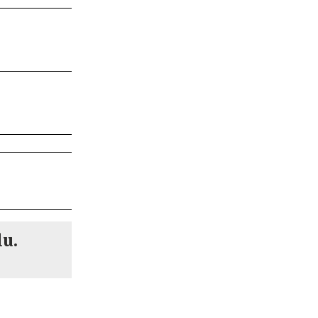
most #video
lu.