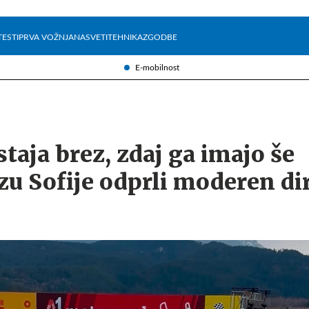
Želite prejemati e-novice?
Uživajmo pametno
TESTI
PRVA VOŽNJA
NASVETI
TEHNIKA
ZGODBE
E-mobilnost
staja brez, zdaj ga imajo še
izu Sofije odprli moderen di