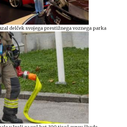
azal delček svojega prestižnega voznega parka
ale v Izoli za več kot 300 tisoč evrov škode