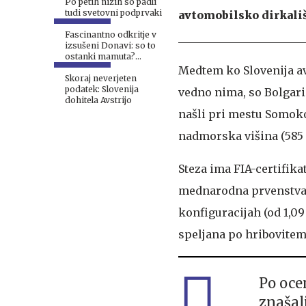
Po petih nizih so padli
tudi svetovni podprvaki
avtomobilsko dirkali
Fascinantno odkritje v
izsušeni Donavi: so to
ostanki mamuta?
#video #foto
Medtem ko Slovenija a
Skoraj neverjeten
podatek: Slovenija
vedno nima, so Bolgari
dohitela Avstrijo
našli pri mestu Somokov
nadmorska višina (585 m
Steza ima FIA-certifika
mednarodna prvenstva, 
konfiguracijah (od 1,09
speljana po hribovitem 
Po ocen
znašal