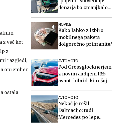
"pojedli" subvencije:
denarja bo zmanjkalo
že ta mesec
NOVICE
Kako lahko z izbiro
nalnim
mobilnega paketa
 z več kot
dolgoročno prihranite?
lp z
mi razgledi,
AVTOMOTO
Pod Grossglocknerjem
ma opremljen
z novim audijem RS5
avant: hibrid, ki rešuje
športne karavane
ja ostala
AVTOMOTO
Nekoč je rešil
Dalmacijo: tudi
Mercedes po lepe
posnetke na Paški