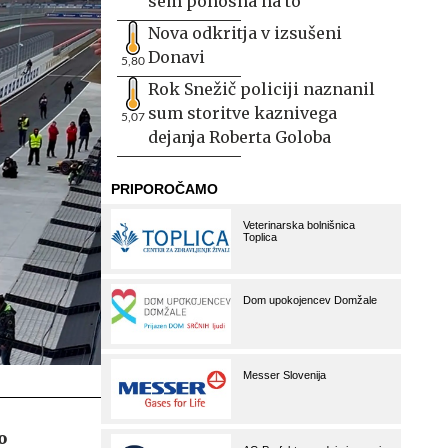
sem ponosna na to
Nova odkritja v izsušeni
Donavi
5,80
Rok Snežič policiji naznanil
sum storitve kaznivega
5,07
dejanja Roberta Goloba
o