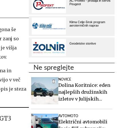
gona še
r zanj so
je višja
ov.
Ne spreglejte
lna in
ijo v več
NOVICE
Dolina Koritnice: eden
pis je steza
najlepših družinskih
izletov v Julijskih
Alpah
AVTOMOTO
 GT3
Električni avtomobili