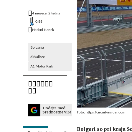
4 mesece, 2 tedna
0,88
Natisni članek
Bolgarija
dirkališče
A1 Motor Park
Dodajte med
prednostne vire
Foto: https://circuit-insider.com
Bolgari so pri kraju 