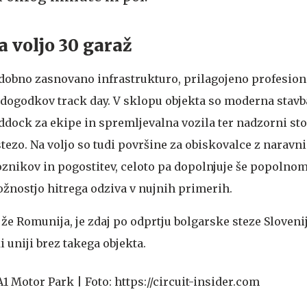
a voljo 30 garaž
dobno zasnovano infrastrukturo, prilagojeno profesio
 dogodkov track day. V sklopu objekta so moderna stavba
ddock za ekipe in spremljevalna vozila ter nadzorni sto
ezo. Na voljo so tudi površine za obiskovalce z naravni
oznikov in pogostitev, celoto pa dopolnjuje še popolno
žnostjo hitrega odziva v nujnih primerih.
 že Romunija, je zdaj po odprtju bolgarske steze Sloveni
 uniji brez takega objekta.