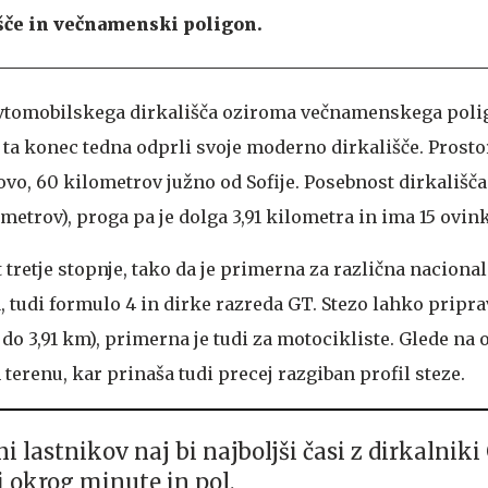
šče in večnamenski poligon.
vtomobilskega dirkališča oziroma večnamenskega poli
 ta konec tedna odprli svoje moderno dirkališče. Prosto
o, 60 kilometrov južno od Sofije. Posebnost dirkališča 
etrov), proga pa je dolga 3,91 kilometra in ima 15 ovink
t tretje stopnje, tako da je primerna za različna naciona
tudi formulo 4 in dirke razreda GT. Stezo lahko priprav
 do 3,91 km), primerna je tudi za motocikliste. Glede na o
terenu, kar prinaša tudi precej razgiban profil steze.
i lastnikov naj bi najboljši časi z dirkalniki
i okrog minute in pol.