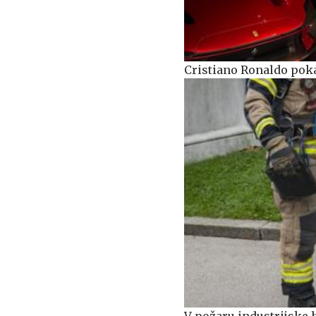
Cristiano Ronaldo pok
V požaru industrijske h