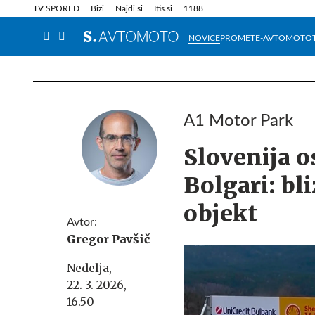
Info in obvestila
Tehnik
TV SPORED
Bizi
Najdi.si
Itis.si
1188
NOVICE
PROMET
E-AVTOMOTO
A1 Motor Park
Slovenija o
Bolgari: bl
objekt
Avtor:
Gregor Pavšič
Nedelja,
22. 3. 2026,
16.50