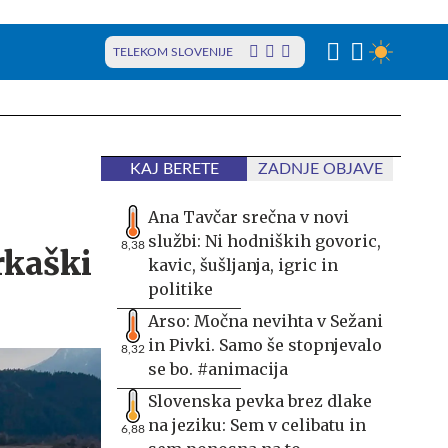
TELEKOM SLOVENIJE
KAJ BERETE
ZADNJE OBJAVE
Ana Tavčar srečna v novi
službi: Ni hodniških govoric,
8,38
rkaški
kavic, šušljanja, igric in
politike
Arso: Močna nevihta v Sežani
in Pivki. Samo še stopnjevalo
8,32
se bo. #animacija
Slovenska pevka brez dlake
na jeziku: Sem v celibatu in
6,88