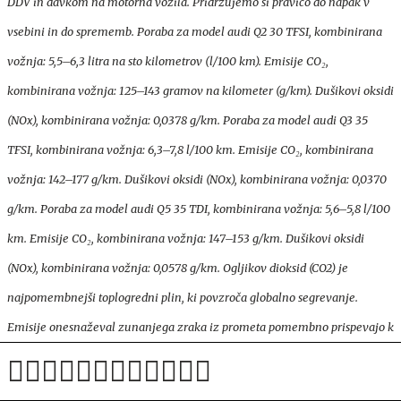
DDV in davkom na motorna vozila. Pridržujemo si pravico do napak v
vsebini in do sprememb.
Poraba za model audi Q2 30 TFSI, kombinirana
vožnja: 5,5–6,3 litra na sto kilometrov (l/100 km). Emisije CO₂,
kombinirana vožnja: 125–143 gramov na kilometer (g/km). Dušikovi oksidi
(NOx), kombinirana vožnja: 0,0378 g/km. Poraba za model audi Q3 35
TFSI, kombinirana vožnja: 6,3–7,8 l/100 km. Emisije CO₂, kombinirana
vožnja: 142–177 g/km. Dušikovi oksidi (NOx), kombinirana vožnja: 0,0370
g/km. Poraba za model audi Q5 35 TDI, kombinirana vožnja: 5,6–5,8 l/100
km. Emisije CO₂, kombinirana vožnja: 147–153 g/km. Dušikovi oksidi
(NOx), kombinirana vožnja: 0,0578 g/km. Ogljikov dioksid (CO2) je
najpomembnejši toplogredni plin, ki povzroča globalno segrevanje.
Emisije onesnaževal zunanjega zraka iz prometa pomembno prispevajo k
poslabšanju kakovosti zunanjega zraka. Prispevajo zlasti k čezmerno
povišanim koncentracijam prizemnega ozona, delcev PM10 in PM2,5 ter