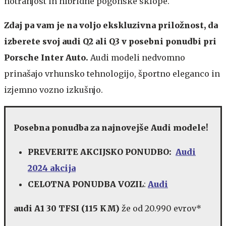
notranjost in hibridne pogonske sklope.
Zdaj pa vam je na voljo ekskluzivna priložnost, da
izberete svoj audi Q2 ali Q3 v posebni ponudbi pri
Porsche Inter Auto.
Audi modeli nedvomno
prinašajo vrhunsko tehnologijo, športno eleganco in
izjemno vozno izkušnjo.
Posebna ponudba za najnovejše Audi modele!
PREVERITE AKCIJSKO PONUDBO:
Audi
2024 akcija
CELOTNA PONUDBA VOZIL
:
Audi
audi A1 30 TFSI (115 KM)
že od 20.990 evrov*