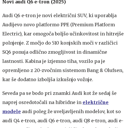
Novi audi Q6 e-tron (2025)
Audi Q6 e-tron je novi električni SUV, ki uporablja
Audijevo novo platformo PPE (Premium Platform
Electric), kar omogoča boljšo učinkovitost in hitrejše
polnjenje. Z močjo do 510 konjskih moči v različici
SQ6 ponuja odlično zmogljivost in dinamične
lastnosti. Kabina je izjemno tiha, vozilo pa je
opremljeno z 20-zvočnim sistemom Bang & Olufsen,
kar še dodatno izboljša izkušnjo vožnje​.
Seveda pa se bodo pri znamki Audi kot že sedaj še
naprej osredotočali na hibridne in
električne
modele
audi poleg že uveljavljenih modelov, kot so
audi Q4 e-tron, audi Q6 e-tron, audi Q8 e-tron, audi e-