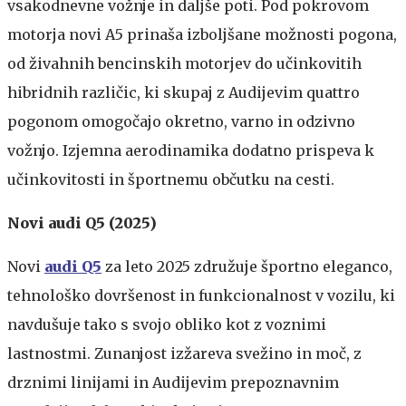
vsakodnevne vožnje in daljše poti. Pod pokrovom
motorja novi A5 prinaša izboljšane možnosti pogona,
od živahnih bencinskih motorjev do učinkovitih
hibridnih različic, ki skupaj z Audijevim quattro
pogonom omogočajo okretno, varno in odzivno
vožnjo. Izjemna aerodinamika dodatno prispeva k
učinkovitosti in športnemu občutku na cesti.
Novi audi Q5 (2025)
Novi
audi Q5
za leto 2025 združuje športno eleganco,
tehnološko dovršenost in funkcionalnost v vozilu, ki
navdušuje tako s svojo obliko kot z voznimi
lastnostmi. Zunanjost izžareva svežino in moč, z
drznimi linijami in Audijevim prepoznavnim