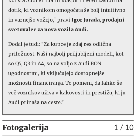
kot sta Audi virtualni kokpit in MMI zaslon na
dotik, ki voznikom omogočata še bolj intuitivno
in varnejšo vožnjo," pravi
Igor Jurada, prodajni
svetovalec za nova vozila Audi.
Dodal je tudi: "Za kupce je zdaj res odlična
priložnost. Naši najbolj priljubljeni modeli, kot
so Q5, Q3 in A4, so na voljo z Audi BON
ugodnostmi, ki vključujejo dostopnejše
možnosti financiranja. To pomeni, da lahko še
več voznikov uživa v kakovosti in prestižu, ki ju
Audi prinaša na ceste."
Fotogalerija
1
/ 10