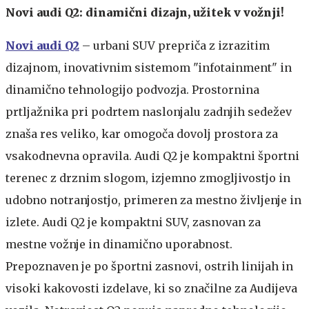
Novi audi Q2: dinamični dizajn, užitek v vožnji!
Novi audi Q2
– urbani SUV prepriča z izrazitim
dizajnom, inovativnim sistemom "infotainment" in
dinamično tehnologijo podvozja. Prostornina
prtljažnika pri podrtem naslonjalu zadnjih sedežev
znaša res veliko, kar omogoča dovolj prostora za
vsakodnevna opravila. Audi Q2 je kompaktni športni
terenec z drznim slogom, izjemno zmogljivostjo in
udobno notranjostjo, primeren za mestno življenje in
izlete. Audi Q2 je kompaktni SUV, zasnovan za
mestne vožnje in dinamično uporabnost.
Prepoznaven je po športni zasnovi, ostrih linijah in
visoki kakovosti izdelave, ki so značilne za Audijeva