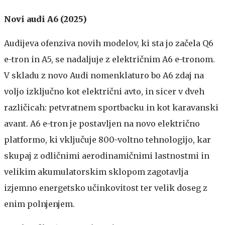
Novi
audi A6 (2025)
Audijeva ofenziva novih modelov, ki sta jo začela Q6
e-tron in A5, se nadaljuje z električnim A6 e-tronom.
V skladu z novo Audi nomenklaturo bo A6 zdaj na
voljo izključno kot električni avto, in sicer v dveh
različicah: petvratnem sportbacku in kot karavanski
avant. A6 e-tron je postavljen na novo električno
platformo, ki vključuje 800-voltno tehnologijo, kar
skupaj z odličnimi aerodinamičnimi lastnostmi in
velikim akumulatorskim sklopom zagotavlja
izjemno energetsko učinkovitost ter velik doseg z
enim polnjenjem.