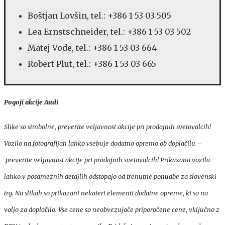
Boštjan Lovšin, tel.: +386 1 53 03 505
Lea Ernstschneider, tel.: +386 1 53 03 502
Matej Vode, tel.: +386 1 53 03 664
Robert Plut, tel.: +386 1 53 03 665
Pogoji akcije Audi
Slike so simbolne, preverite veljavnost akcije pri prodajnih svetovalcih!
Vozilo na fotografijah lahko vsebuje dodatno opremo ob doplačilu –
preverite veljavnost akcije pri prodajnih svetovalcih! Prikazana vozila
lahko v posameznih detajlih odstopajo od trenutne ponudbe za slovenski
trg. Na slikah so prikazani nekateri elementi dodatne opreme, ki so na
voljo za doplačilo. Vse cene so neobvezujoče priporočene cene, vključno z