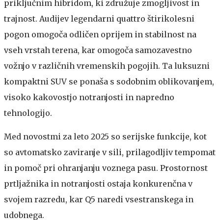
priključnim hibridom, ki združuje zmogljivost in
trajnost. Audijev legendarni quattro štirikolesni
pogon omogoča odličen oprijem in stabilnost na
vseh vrstah terena, kar omogoča samozavestno
vožnjo v različnih vremenskih pogojih. Ta luksuzni
kompaktni SUV se ponaša s sodobnim oblikovanjem,
visoko kakovostjo notranjosti in napredno
tehnologijo.
Med novostmi za leto 2025 so serijske funkcije, kot
so avtomatsko zaviranje v sili, prilagodljiv tempomat
in pomoč pri ohranjanju voznega pasu. Prostornost
prtljažnika in notranjosti ostaja konkurenčna v
svojem razredu, kar Q5 naredi vsestranskega in
udobnega.