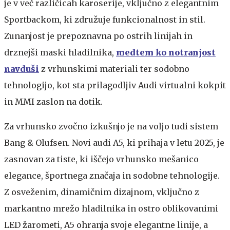
je v več različicah karoserije, vključno z elegantnim
Sportbackom, ki združuje funkcionalnost in stil.
Zunanjost je prepoznavna po ostrih linijah in
drznejši maski hladilnika,
medtem ko notranjost
navduši
z vrhunskimi materiali ter sodobno
tehnologijo, kot sta prilagodljiv Audi virtualni kokpit
in MMI zaslon na dotik.
Za vrhunsko zvočno izkušnjo je na voljo tudi sistem
Bang & Olufsen. Novi audi A5, ki prihaja v letu 2025, je
zasnovan za tiste, ki iščejo vrhunsko mešanico
elegance, športnega značaja in sodobne tehnologije.
Z osveženim, dinamičnim dizajnom, vključno z
markantno mrežo hladilnika in ostro oblikovanimi
LED žarometi, A5 ohranja svoje elegantne linije, a