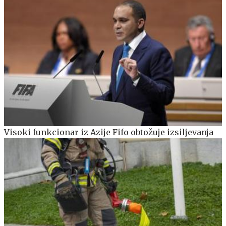
Visoki funkcionar iz Azije Fifo obtožuje izsiljevanja