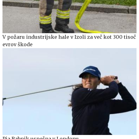
V požaru industrijske hale v Izoli za več kot 300 tisoč
evrov škode
Pia Babnik uspešna v Londonu