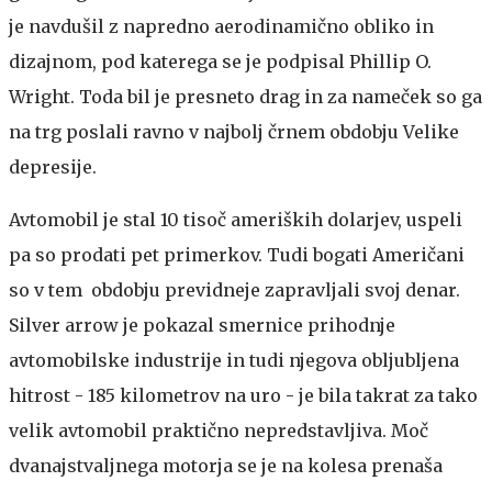
je navdušil z napredno aerodinamično obliko in
dizajnom, pod katerega se je podpisal Phillip O.
Wright. Toda bil je presneto drag in za nameček so ga
na trg poslali ravno v najbolj črnem obdobju Velike
depresije.
Avtomobil je stal 10 tisoč ameriških dolarjev, uspeli
pa so prodati pet primerkov. Tudi bogati Američani
so v tem obdobju previdneje zapravljali svoj denar.
Silver arrow je pokazal smernice prihodnje
avtomobilske industrije in tudi njegova obljubljena
hitrost - 185 kilometrov na uro - je bila takrat za tako
velik avtomobil praktično nepredstavljiva. Moč
dvanajstvaljnega motorja se je na kolesa prenaša