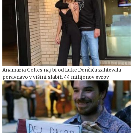
Anamaria Goltes naj bi od Luke Dončića zahtevala
poravnavo v višini slabih 44 milijonov evrov