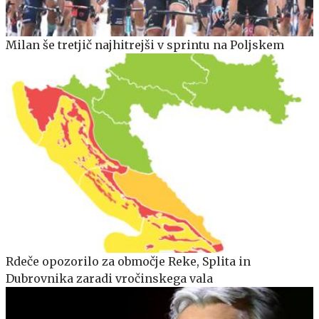
Milan še tretjič najhitrejši v sprintu na Poljskem
Rdeče opozorilo za območje Reke, Splita in
Dubrovnika zaradi vročinskega vala