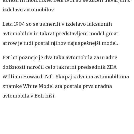
kolesa in motocikle. Leta 1901 so se začeli ukvarjati z
izdelavo avtomobilov.
Leta 1904 so se usmerili v izdelavo luksuznih
avtomobilov in takrat predstavljeni model great
arrow je tudi postal njihov najuspešnejši model.
Pet let pozneje je dva taka avtomobila za uradne
dolžnosti naročil celo takratni predsednik ZDA
William Howard Taft. Skupaj z dvema avtomobiloma
znamke White Model sta postala prva uradna
avtomobila v Beli hiši.