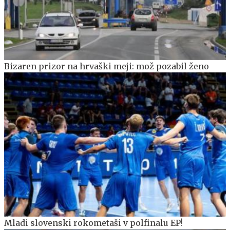
Bizaren prizor na hrvaški meji: mož pozabil ženo
Mladi slovenski rokometaši v polfinalu EP!