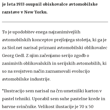
je leta 1933 osupnil obiskovalce avtomobilske
razstave v New Yorku.
To je upodobitev enega najzanimivejših
avtomobilskih konceptov prejšnjega stoletja, ki ga je
za Siol.net narisal priznani avtomobilski oblikovalec
Georg Gedl. Z njim začenjamo serijo zgodb o
zanimivih oblikovalskih in serijskih avtomobilih, ki
so na svojstven način zaznamovali evolucijo
avtomobilske industrije.
“Ilustracijo sem narisal na črn umetniški karton v
pastel tehniki. Uporabil sem suhe pastelne krede in
barvne svinčnike. Velikost ilustacije je 70 x 50