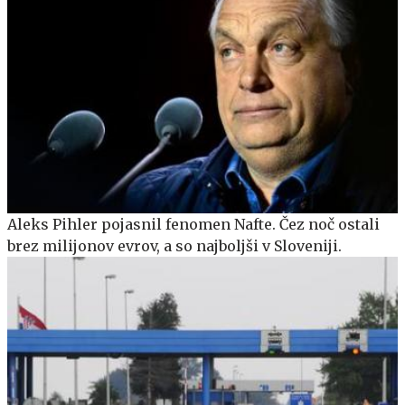
Aleks Pihler pojasnil fenomen Nafte. Čez noč ostali
brez milijonov evrov, a so najboljši v Sloveniji.