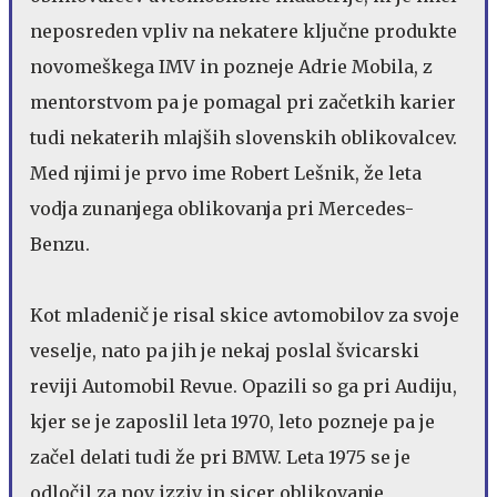
neposreden vpliv na nekatere ključne produkte
novomeškega IMV in pozneje Adrie Mobila, z
mentorstvom pa je pomagal pri začetkih karier
tudi nekaterih mlajših slovenskih oblikovalcev.
Med njimi je prvo ime Robert Lešnik, že leta
vodja zunanjega oblikovanja pri Mercedes-
Benzu.
Kot mladenič je risal skice avtomobilov za svoje
veselje, nato pa jih je nekaj poslal švicarski
reviji Automobil Revue. Opazili so ga pri Audiju,
kjer se je zaposlil leta 1970, leto pozneje pa je
začel delati tudi že pri BMW. Leta 1975 se je
odločil za nov izziv in sicer oblikovanje