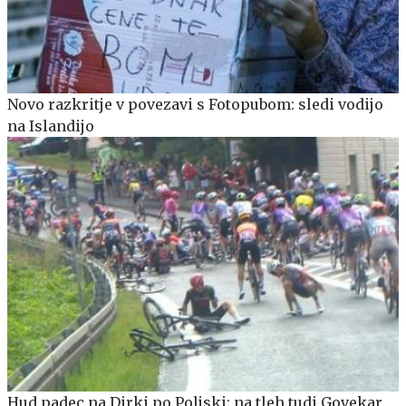
Novo razkritje v povezavi s Fotopubom: sledi vodijo
na Islandijo
Hud padec na Dirki po Poljski: na tleh tudi Govekar