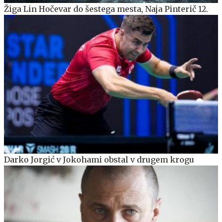
Žiga Lin Hočevar do šestega mesta, Naja Pinterič 12.
Darko Jorgić v Jokohami obstal v drugem krogu