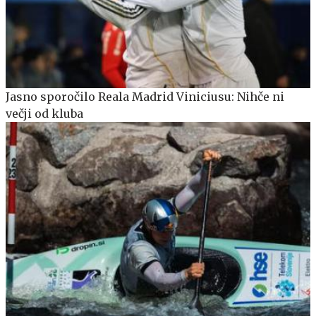
Jasno sporočilo Reala Madrid Viniciusu: Nihče ni
večji od kluba