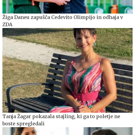
Žiga Daneu zapušča Cedevito Olimpijo in odhaja v
ZDA
Tanja Žagar pokazala stajling, ki ga to poletje ne
boste spregledali