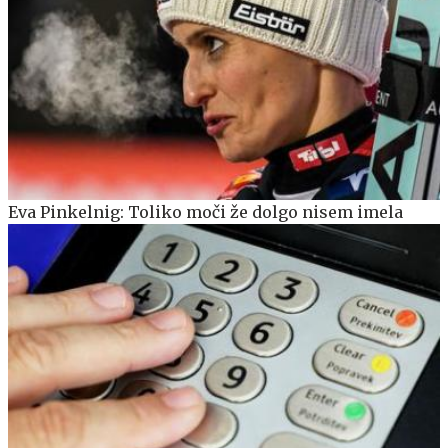
Eva Pinkelnig: Toliko moči že dolgo nisem imela