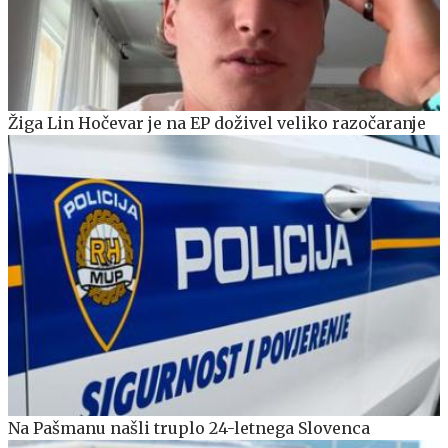
Žiga Lin Hočevar je na EP doživel veliko razočaranje
Na Pašmanu našli truplo 24-letnega Slovenca