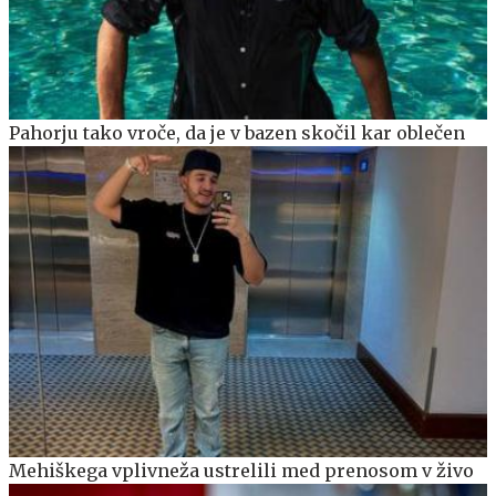
Pahorju tako vroče, da je v bazen skočil kar oblečen
Mehiškega vplivneža ustrelili med prenosom v živo