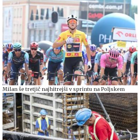
Milan še tretjič najhitrejši v sprintu na Poljskem