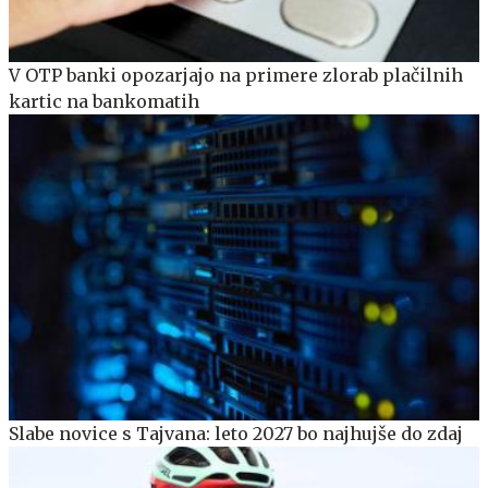
V OTP banki opozarjajo na primere zlorab plačilnih
kartic na bankomatih
Slabe novice s Tajvana: leto 2027 bo najhujše do zdaj