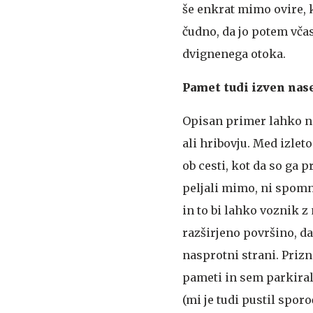
še enkrat mimo ovire, k
čudno, da jo potem včas
dvignenega otoka.
Pamet tudi izven nase
Opisan primer lahko na
ali hribovju. Med izle
ob cesti, kot da so ga p
peljali mimo, ni spomni
in to bi lahko voznik 
razširjeno površino, da
nasprotni strani. Prizn
pameti in sem parkiral 
(mi je tudi pustil sporo