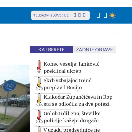
TELEKOM SLOVENIJE
KAJ BERETE
ZADNJE OBJAVE
Konec veselja: Janković
preklical ukrep
10
Skrb vzbujajoč trend
preplavil Rusijo
5,70
Klakočar Zupančičeva in Rop
sta se odločila za dve potezi
5,46
Golob trdil eno, številke
policije kažejo drugače
9,80
V uradu predsednice ne