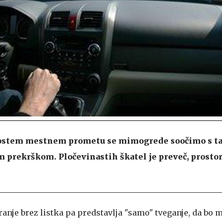
ostem mestnem prometu se mimogrede soočimo s ta
prekrškom. Pločevinastih škatel je preveč, prostor
iranje brez listka pa predstavlja "samo" tveganje, da bo