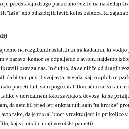
i jo predstavlja drugo parkirano vozilo na naslednji šra
ih "faše" eno od zadnjih levih koles zelenca, ki zajaha 
lij
jdemo na razgibanih asfaltih in makadamih, ki vodijo 
tom v naravo, kamor se odpeljemo z avtom, najdemo izbo
ripravili prav za nas. In čudno, da se nihče od drugih vo
l, da bi tam pustil svoj avto. Seveda, saj to sploh ni par
z malo pameti tudi sam pogruntal. Domačini so si tam ure
 lahko v normalnem loku zavijajo z dovoza, ki se priklj
am, da sem bil pred leti enkrat tudi sam "ta kratke" pr
avto tako, da je moral kmet s traktorjem in prikolico v
čilo, kaj si misli o moji vozniški pameti).