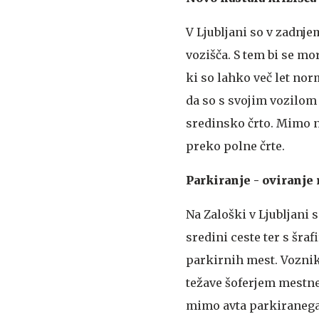
V Ljubljani so v zadnje
vozišča. S tem bi se mo
ki so lahko več let nor
da so s svojim vozilom
sredinsko črto. Mimo n
preko polne črte.
Parkiranje - oviranj
Na Zaloški v Ljubljani 
sredini ceste ter s šra
parkirnih mest. Vozniki
težave šoferjem mestne
mimo avta parkiranega