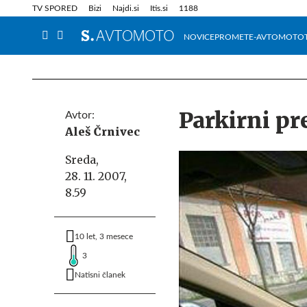
Info in obvestila
Tehnik
TV SPORED
Bizi
Najdi.si
Itis.si
1188
NOVICE
PROMET
E-AVTOMOTO
Parkirni p
Avtor:
Aleš Črnivec
Sreda,
28. 11. 2007,
8.59
10 let, 3 mesece
3
Natisni članek