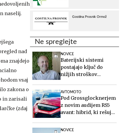
nedovoljenih
 naselij.
Ne spreglejte
ejšega
pregled nad
NOVICE
Baterijski sistemi
oma znajdejo
postajajo ključ do
ncialno
nižjih stroškov
rehodom vsaj
elektrike v podjetjih
čilo zakona o
AVTOMOTO
Pod Grossglocknerjem
 in zarisali
z novim audijem RS5
larčke (zdaj
avant: hibrid, ki rešuje
športne karavane
NOVICE