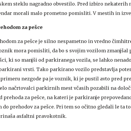
kem steklu nagradno obvestilo. Pred izbiro nekaterih 
endar morali malo prometno pomisliti. V mestih in izven
prehodom za pešce
ehodom za pešce je silno nespametno in vredno čimhitr
znik mora pomisliti, da bo s svojim vozilom zmanjšal 
i, ki so manjši od parkiranega vozila, se lahko nenad
parkirani vrsti. Tako parkirano vozilo predstavlja pote
primeru nezgode pa je voznik, ki je pustil avto pred p
celo načrtovalci parkirnih mest včasih pozabili na dolo
d prehoda za pešce, na kateri je parkiranje prepovedano
o prehodov za pešce. Pri tem so očitno gledali le ta to
prinaša asfaltni pravokotnik.