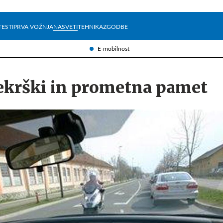
Želite prejemati e-novice?
Uživajmo pametno
TESTI
PRVA VOŽNJA
NASVETI
TEHNIKA
ZGODBE
E-mobilnost
rekrški in prometna pamet