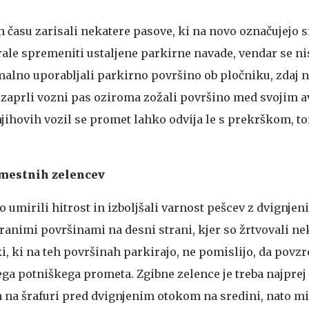
m času zarisali nekatere pasove, ki na novo označujejo 
rale spremeniti ustaljene parkirne navade, vendar se ni
malno uporabljali parkirno površino ob pločniku, zdaj n
 zaprli vozni pas oziroma zožali površino med svojim 
jihovih vozil se promet lahko odvija le s prekrškom, to
e mestnih zelencev
so umirili hitrost in izboljšali varnost pešcev z dvignjen
firanimi površinami na desni strani, kjer so žrtvovali ne
, ki na teh površinah parkirajo, ne pomislijo, da povzr
ga potniškega prometa. Zgibne zelence je treba najprej 
 na šrafuri pred dvignjenim otokom na sredini, nato m