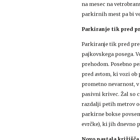
na mesec na vetrobrans
parkirnih mest pa bi v
Parkiranje tik pred 
Parkiranje tik pred pr
pajkovskega posega. Vo
prehodom. Posebno pešc
pred avtom, ki vozi ob 
prometno nevarnost, v 
pasivni krivec. Žal so 
razdalji petih metrov o
parkirne bokse povsem d
evrčke), ki jih dnevno 
Novo nastala križišča