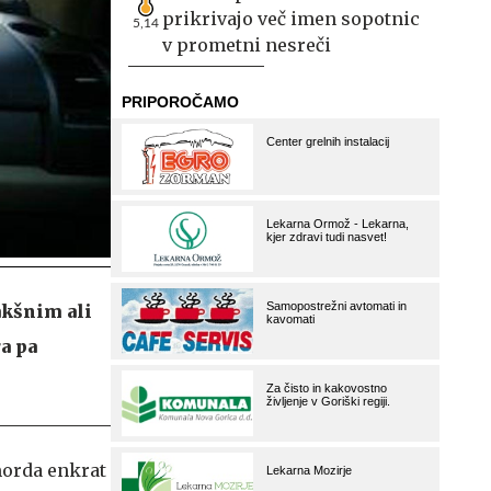
prikrivajo več imen sopotnic
5,14
v prometni nesreči
kšnim ali
a pa
 morda enkrat