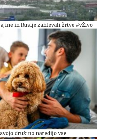
jine in Rusije zahtevali žrtve #vŽivo
svojo družino naredijo vse