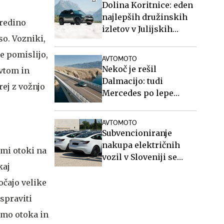
Dolina Koritnice: eden
najlepših družinskih
sredino
izletov v Julijskih
so. Vozniki,
Alpah
e pomislijo,
AVTOMOTO
Nekoč je rešil
avtom in
Dalmacijo: tudi
rej z vožnjo
Mercedes po lepe
posnetke na Paški
most #video
AVTOMOTO
Subvencioniranje
nakupa električnih
imi otoki na
vozil v Sloveniji se
kaj
končuje, kaj sledi?
očajo velike
spraviti
imo otoka in