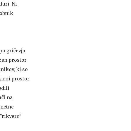
furi. Ni
robnik
po gričevju
ren prostor
znikov, ki so
kirni prostor
dili
uči na
ometne
 "rikverc"