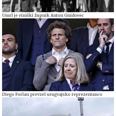
Umrl je viniški župnik Anton Gnidovec
Diego Forlan prevzel urugvajsko reprezentanco