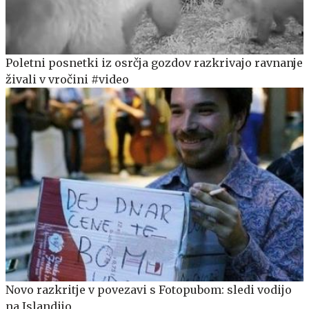
Poletni posnetki iz osrčja gozdov razkrivajo ravnanje
živali v vročini #video
Novo razkritje v povezavi s Fotopubom: sledi vodijo
na Islandijo