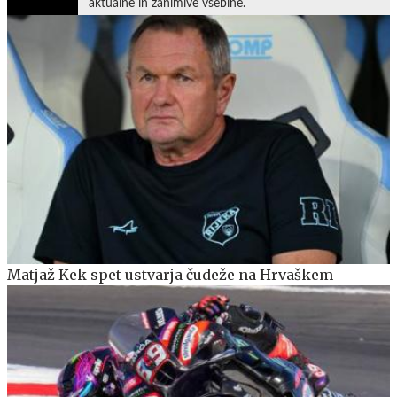
aktualne in zanimive vsebine.
Matjaž Kek spet ustvarja čudeže na Hrvaškem