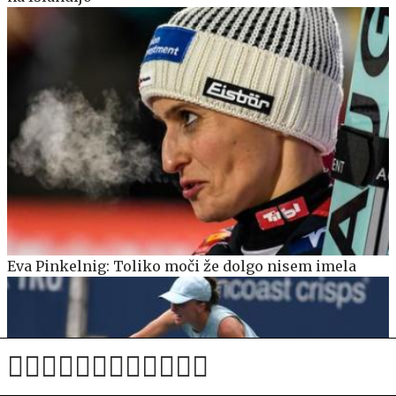
Eva Pinkelnig: Toliko moči že dolgo nisem imela