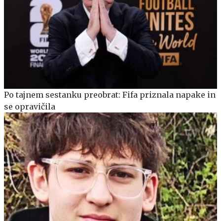
Po tajnem sestanku preobrat: Fifa priznala napake in
se opravičila