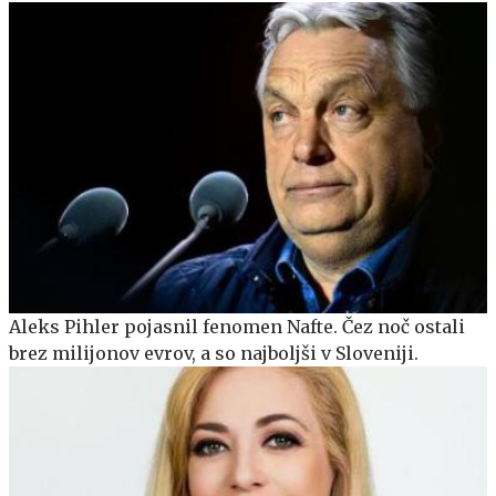
Aleks Pihler pojasnil fenomen Nafte. Čez noč ostali
brez milijonov evrov, a so najboljši v Sloveniji.