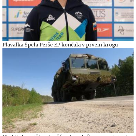
Plavalka Špela Perše EP končala v prvem krogu