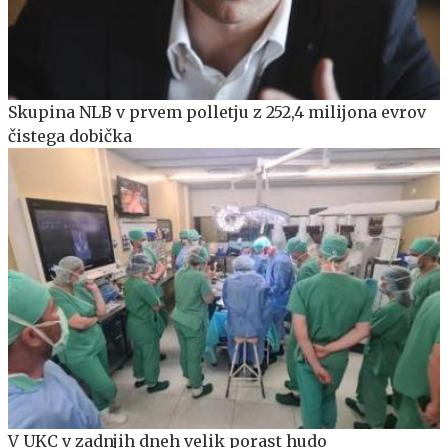
Skupina NLB v prvem polletju z 252,4 milijona evrov
čistega dobička
V UKC v zadnjih dneh velik porast hudo