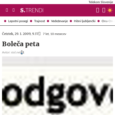
Telekom Slovenije
Lepotni posegi
Trajnost
Vedeževanje
Hišni ljubljenčki
Ona-On.
Četrtek, 29. 1. 2009, 9.37
7 let, 10 mesecev
Boleča peta
Avtor:
siol.net
1