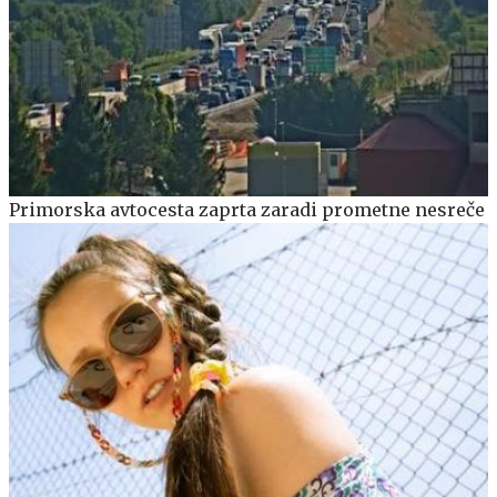
Primorska avtocesta zaprta zaradi prometne nesreče