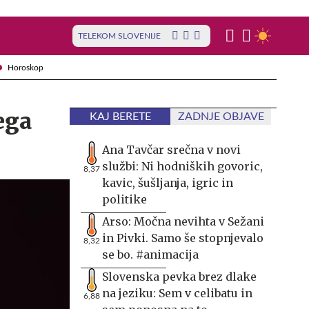
TELEKOM SLOVENIJE
Horoskop
ega
KAJ BERETE
ZADNJE OBJAVE
Ana Tavčar srečna v novi
službi: Ni hodniških govoric,
8,37
kavic, šušljanja, igric in
politike
Arso: Močna nevihta v Sežani
in Pivki. Samo še stopnjevalo
8,32
se bo. #animacija
Slovenska pevka brez dlake
na jeziku: Sem v celibatu in
6,88