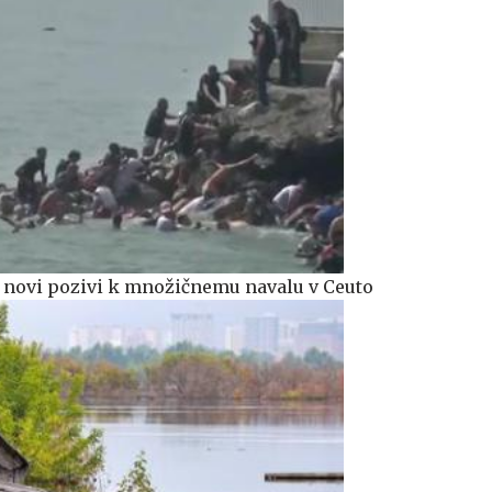
 novi pozivi k množičnemu navalu v Ceuto