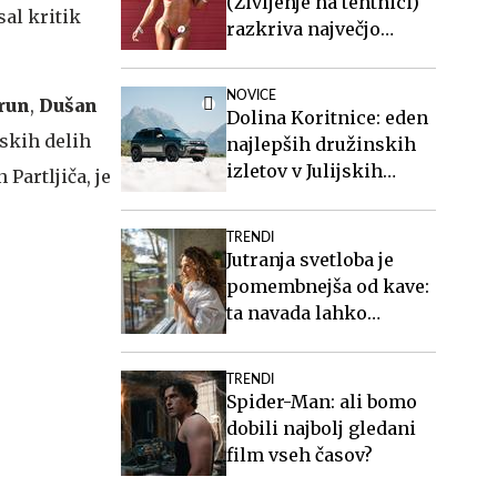
(Življenje na tehtnici)
sal kritik
razkriva največjo
zablodo o hujšanju, ki ji
mnogi verjamejo
NOVICE
run
,
Dušan
Dolina Koritnice: eden
skih delih
najlepših družinskih
izletov v Julijskih
Partljiča, je
Alpah
TRENDI
Jutranja svetloba je
pomembnejša od kave:
ta navada lahko
izboljša vaš spanec
TRENDI
Spider-Man: ali bomo
dobili najbolj gledani
film vseh časov?