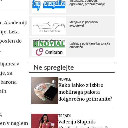
tni Akademiji
ijo. Leta
aposlen do
.
dijanca v
Ne spreglejte
je, za
NOVICE
 barona
Kako lahko z izbiro
nih
mobilnega paketa
dolgoročno prihranite?
,
TRENDI
Valerija Slapnik
eten v naglem