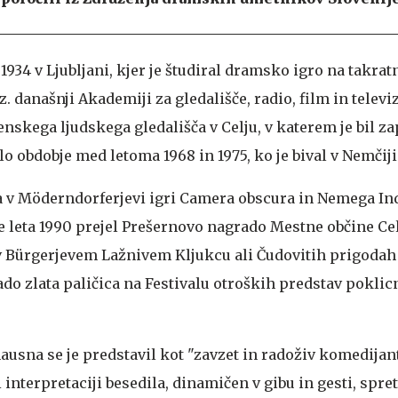
a 1934 v Ljubljani, kjer je študiral dramsko igro na takra
 današnji Akademiji za gledališče, radio, film in televiz
venskega ljudskega gledališča v Celju, v katerem je bil z
lo obdobje med letoma 1968 in 1975, ko je bival v Nemčiji
ja v Möderndorferjevi igri Camera obscura in Nemega In
 leta 1990 prejel Prešernovo nagrado Mestne občine Cel
Bürgerjevem Lažnivem Kljukcu ali Čudovitih prigodah
 zlata paličica na Festivalu otroških predstav poklic
usna se je predstavil kot "zavzet in radoživ komedijant
 interpretaciji besedila, dinamičen v gibu in gesti, spr