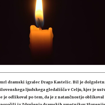
 umrl dramski igralec Drago Kastelic. Bil je dolgoletn
lovenskega ljudskega gledališča v Celju, kjer je ustv
se je odlikoval po tem, da je z natančnostjo oblikoval
sporočili iz Združenja dramskih umetnikov Slovenije