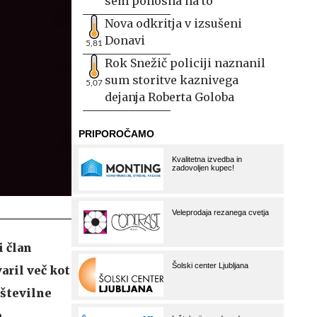
sem ponosna na to
Nova odkritja v izsušeni
Donavi
5,81
Rok Snežič policiji naznanil
sum storitve kaznivega
5,07
dejanja Roberta Goloba
i član
aril več kot
 številne
.