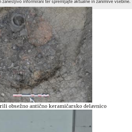
n zanesljivo informirani ter spremljajte aktualne in zanimive vsebine.
ili obsežno antično keramičarsko delavnico