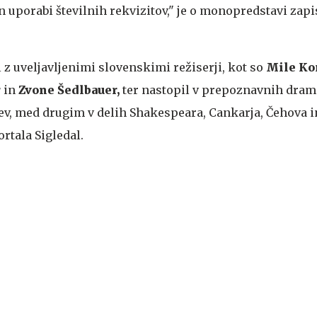
 uporabi številnih rekvizitov," je o monopredstavi zapi
l z uveljavljenimi slovenskimi režiserji, kot so
Mile Ko
r
in
Zvone Šedlbauer,
ter nastopil v prepoznavnih dram
ev, med drugim v delih Shakespeara, Cankarja, Čehova in 
rtala Sigledal.