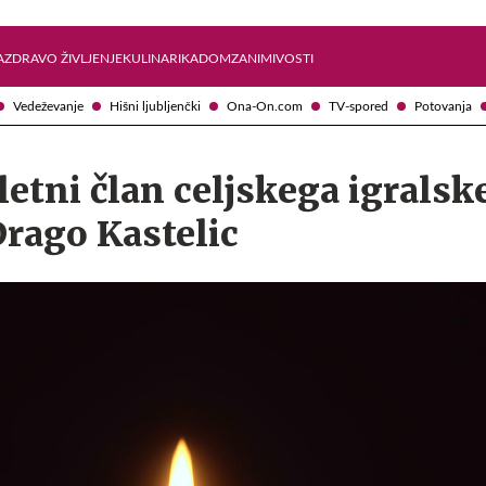
Želite prejemati e-novice?
Uživajmo pametno
A
ZDRAVO ŽIVLJENJE
KULINARIKA
DOM
ZANIMIVOSTI
Vedeževanje
Hišni ljubljenčki
Ona-On.com
TV-spored
Potovanja
etni član celjskega igralsk
rago Kastelic