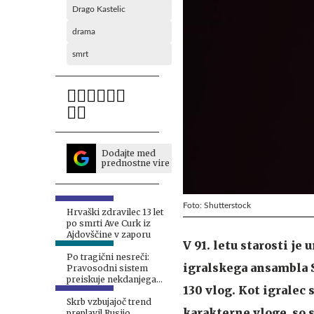
Drago Kastelic
drama
smrt
Dodajte med
prednostne vire
Foto: Shutterstock
Hrvaški zdravilec 13 let
po smrti Ave Curk iz
Ajdovščine v zaporu
V 91. letu starosti je
Po tragični nesreči:
igralskega ansambla S
Pravosodni sistem
preiskuje nekdanjega
130 vlog. Kot igralec 
smučarskega asa
Skrb vzbujajoč trend
karakterne vloge, so 
preplavil Rusijo