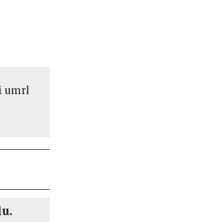
i umrl
lu.