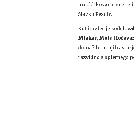
preoblikovanju scene in
Slavko Pezdir.
Kot igralec je sodelova
Mlakar
,
Meta Hočeva
domačih in tujih avtorj
razvidno s spletnega po