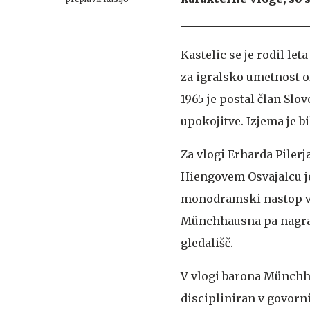
Kastelic se je rodil let
za igralsko umetnost oz.
1965 je postal član Slo
upokojitve. Izjema je bi
Za vlogi Erharda Piler
Hiengovem Osvajalcu je
monodramski nastop v 
Münchhausna pa nagrado
gledališč.
V vlogi barona Münchha
discipliniran v govorni