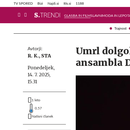
Info in obvestila
Tehnik
TV SPORED
Bizi
Najdi.si
Itis.si
1188
GLASBA IN FILM
SLAVNI
MODA IN LEPOT
Trajnost
Umrl dolgol
Avtorji:
R. K.,
STA
ansambla D
Ponedeljek,
14. 7. 2025,
15.31
1 leto
0,57
Natisni članek