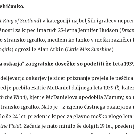
ehičanko.
t King of Scotland
) v kategoriji najboljših igralcev neprem
nosti za kipec ima tudi 25-letna Jennifer Hudson (
Dream
o stransko igralko, medtem ko lahko v moški različici 
girls
) ogrozi le Alan Arkin (
Little Miss Sunshine
).
oskarja" za igralske dosežke so podelili že leta 193
deljevanja oskarjev je sicer priznanje prejela le peščica
d je prebila Hattie McDaniel daljnega leta 1939 (!), kate
th the Wind)
, kjer je McDanielova upodobila Mammy, so n
transko igralko. Nato je - z izjemo častnega oskarja za 
o še 24 let, preden je kipec za glavno moško vlogo leta 
 the Field
). Začuda je nato minilo še dolgih 19 let, preden