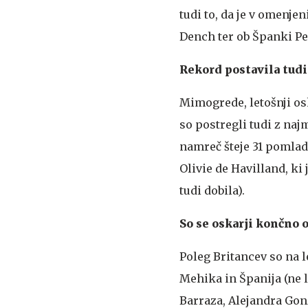
tudi to, da je v omenje
Dench ter ob Španki Pe
Rekord postavila tud
Mimogrede, letošnji os
so postregli tudi z naj
namreč šteje 31 pomladi
Olivie de Havilland, ki 
tudi dobila).
So se oskarji končno 
Poleg Britancev so na 
Mehika in Španija (ne 
Barraza, Alejandra Gon