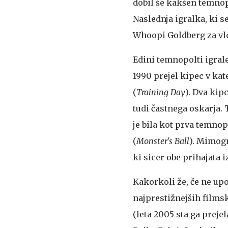
dobil še kakšen temnopo
Naslednja igralka, ki s
Whoopi Goldberg za v
Edini temnopolti igralec
1990 prejel kipec v kat
(
Training Day
). Dva kip
tudi častnega oskarja. 
je bila kot prva temno
(
Monster's Ball
). Mimogr
ki sicer obe prihajata 
Kakorkoli že, če ne upo
najprestižnejših film
(leta 2005 sta ga preje