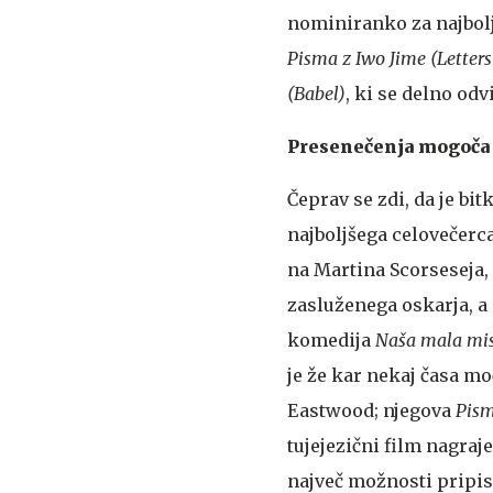
nominiranko za najbol
Pisma z Iwo Jime (Letters
(Babel)
, ki se delno odv
Presenečenja mogoča l
Čeprav se zdi, da je bi
najboljšega celovečerca 
na Martina Scorseseja,
zasluženega oskarja, a
komedija
Naša mala miss
je že kar nekaj časa mo
Eastwood; njegova
Pism
tujejezični film nagraj
največ možnosti pripi