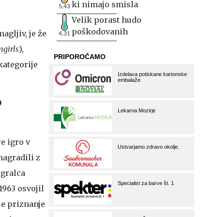
ki nimajo smisla
5,43
Velik porast hudo
poškodovanih
agljiv, je že
4,31
girls
),
kategorije
9
re igro v
agradili z
igralca
1963 osvojil
 je priznanje