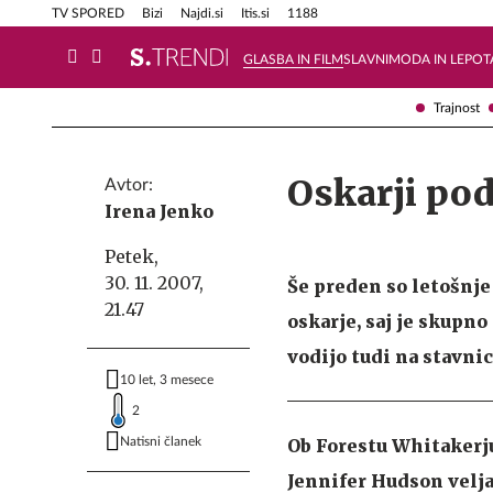
Info in obvestila
Tehnik
TV SPORED
Bizi
Najdi.si
Itis.si
1188
GLASBA IN FILM
SLAVNI
MODA IN LEPOT
Trajnost
Oskarji pod
Avtor:
Irena Jenko
Petek,
30. 11. 2007,
Še preden so letošnje 
21.47
oskarje, saj je skupn
vodijo tudi na stavni
10 let, 3 mesece
2
Natisni članek
Ob Forestu Whitakerj
Jennifer Hudson velj