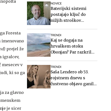
mnopolta
NOVICE
Baterijski sistemi
postajajo ključ do
nižjih stroškov
elektrike v podjetjih
ga Foresta
TRENDI
Kaj se dogaja na
esa imenovano
hrvaškem otoku
and)
prejel že
Obonjan? Par razkril
 igralcev,
podrobnosti o
ekskluzivnem
eč mesecev v
TRENDI
dogodku za svingerje.
Saša Lendero ob 53.
udi, ki so ga
rojstnem dnevu s
čustveno objavo ganila
oboževalce
ja za glavno
toimenskem
je je sicer