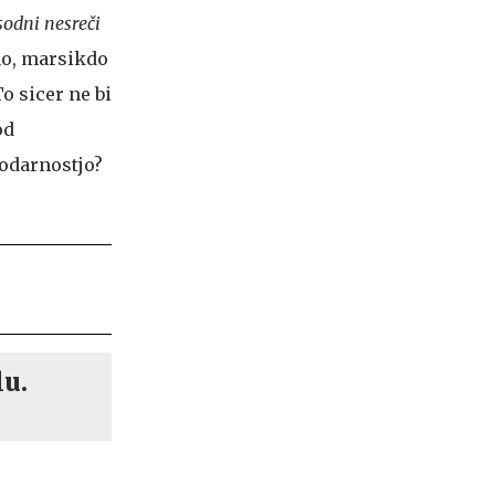
sodni nesreči
no, marsikdo
To sicer ne bi
od
dodarnostjo?
lu.