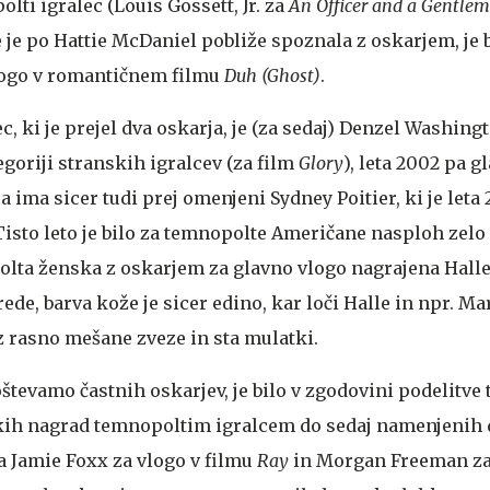
lti igralec (Louis Gossett, Jr. za
An Officer and a Gentle
e je po Hattie McDaniel pobliže spoznala z oskarjem, je bi
logo v romantičnem filmu
Duh (Ghost)
.
, ki je prejel dva oskarja, je (za sedaj) Denzel Washingto
egoriji stranskih igralcev (za film
Glory
), leta 2002 pa g
ca ima sicer tudi prej omenjeni Sydney Poitier, ki je leta
Tisto leto je bilo za temnopolte Američane nasploh zelo
polta ženska z oskarjem za glavno vlogo nagrajena Hall
ede, barva kože je sicer edino, kar loči Halle in npr. Ma
iz rasno mešane zveze in sta mulatki.
števamo častnih oskarjev, je bilo v zgodovini podelitve 
skih nagrad temnopoltim igralcem do sedaj namenjenih 
la Jamie Foxx za vlogo v filmu
Ray
in Morgan Freeman z