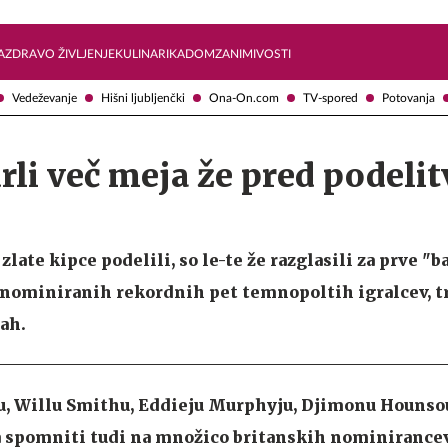
Želite prejemati e-novice?
Uživajmo pametno
A
ZDRAVO ŽIVLJENJE
KULINARIKA
DOM
ZANIMIVOSTI
Vedeževanje
Hišni ljubljenčki
Ona-On.com
TV-spored
Potovanja
rli več meja že pred podelit
zlate kipce podelili, so le-te že razglasili za prve "
o nominiranih rekordnih pet temnopoltih igralcev, tr
cah.
u, Willu Smithu, Eddieju Murphyju, Djimonu Hounso
a spomniti tudi na množico britanskih nominirancev