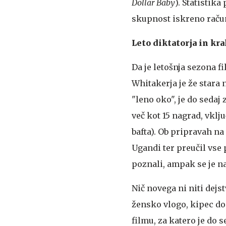
Dollar Baby
). Statistik
skupnost iskreno račun
Leto diktatorja in kra
Da je letošnja sezona 
Whitakerja je že stara 
"leno oko", je do sedaj
več kot 15 nagrad, vklj
bafta). Ob pripravah n
Ugandi ter preučil vse p
poznali, ampak se je na
Nič novega ni niti dej
žensko vlogo, kipec d
filmu, za katero je do 