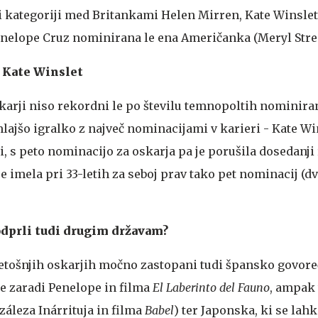
ni kategoriji med Britankami Helen Mirren, Kate Winslet 
nelope Cruz nominirana le ena Američanka (Meryl Stre
i Kate Winslet
karji niso rekordni le po številu temnopoltih nominir
mlajšo igralko z največ nominacijami v karieri - Kate Wi
, s peto nominacijo za oskarja pa je porušila dosedanji
je imela pri 33-letih za seboj prav tako pet nominacij (dv
odprli tudi drugim državam?
letošnjih oskarjih močno zastopani tudi špansko govore
le zaradi Penelope in filma
El Laberinto del Fauno
, ampak 
záleza Inárrituja in filma
Babel
) ter Japonska, ki se lah