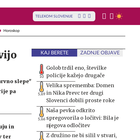
TELEKOM SLOVENIJE
Horoskop
vijo
KAJ BERETE
ZADNJE OBJAVE
Golob trdil eno, številke
policije kažejo drugače
10
barvno slepe"
Velika sprememba: Domen
ije pa
in Nika Prevc ter drugi
5,69
Slovenci dobili proste roke
Naša pevka odkrito
spregovorila o ločitvi: Bila je
5,66
njegova odločitev
uju in
Z družino ne bi silil v stvari,
 ter