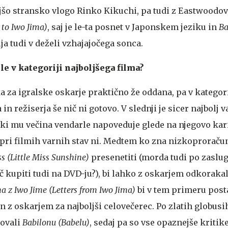
jšo stransko vlogo Rinko Kikuchi, pa tudi z Eastwood
 to Iwo Jima)
, saj je le-ta posnet v Japonskem jeziku in
Ba
ija tudi v deželi vzhajajočega sonca.
e v kategoriji najboljšega filma?
tka za igralske oskarje praktično že oddana, pa v kategor
in režiserja še nič ni gotovo. V slednji je sicer najbolj 
 ki mu večina vendarle napoveduje glede na njegovo ka
 pri filmih varnih stav ni. Medtem ko zna nizkoprorač
 (Little Miss Sunshine)
presenetiti (morda tudi po zaslugi
č kupiti tudi na DVD-ju?), bi lahko z oskarjem odkorakal
a z Iwo Jime (Letters from Iwo Jima)
bi v tem primeru post
en z oskarjem za najboljši celovečerec. Po zlatih globusi
sovali
Babilonu (Babelu)
, sedaj pa so vse opaznejše kritike