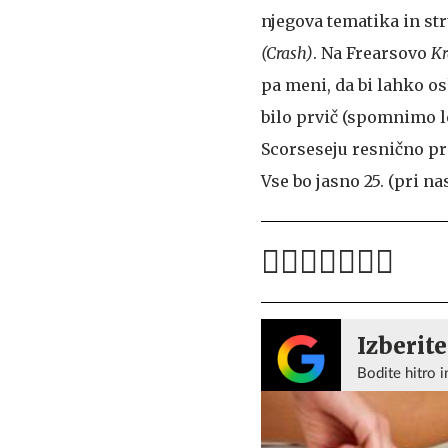
njegova tematika in st
(Crash)
. Na Frearsovo
Kr
pa meni, da bi lahko os
bilo prvič (spomnimo 
Scorseseju resnično pr
Vse bo jasno 25. (pri na
Izberite
Bodite hitro i