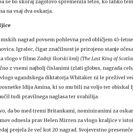
a pa se bo skoraj zagotovo spremenila letos, ko lahko te
a na vsaj dva oskarja.
ljice
filmskih nagrad povsem pohlevna pred obličjem 45-letne
novica. Igralec, čigar značilnost je prirojeno stanje oč
 za vlogo v filmu
Zadnji škotski kralj (The Last King of Scotl
učno z vsemi najbolj čislanimi (zlati globus, nagrada ceha
a vlogo ugandskega diktatorja Whitaker ni le preživel v
osnetke Idija Amina, ki so mu bili na voljo ter obiskal lj
učil tudi pravilnega naglasa ter svahilija.
stvo, da bo med tremi Britankami, nominiranimi za oskar
omov odnesla prav Helen Mirren za vlogo kraljice v is
sedaj prejela že več kot 20 nagrad. Svojevrstno presenečen