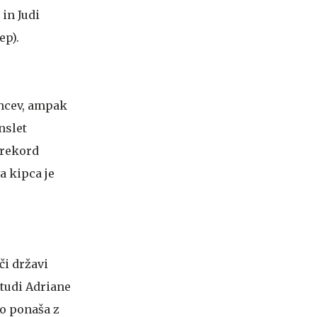
in Judi
ep).
ancev, ampak
nslet
 rekord
a kipca je
či državi
tudi Adriane
ko ponaša z