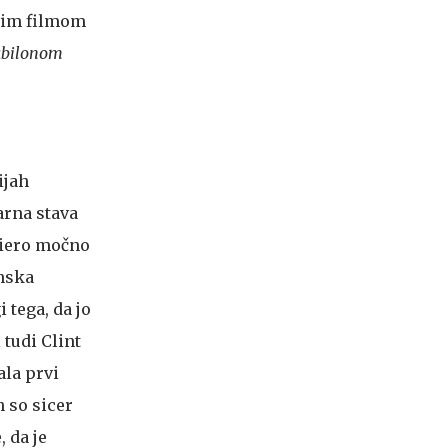
ovim filmom
bilonom
ijah
varna stava
riero močno
unska
 tega, da jo
 tudi Clint
ala prvi
h so sicer
, da je