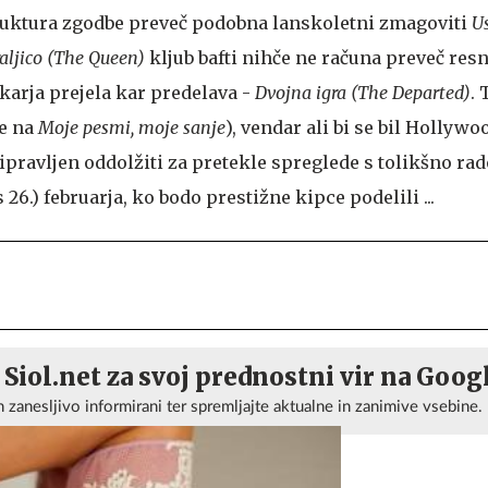
ruktura zgodbe preveč podobna lanskoletni zmagoviti
U
aljico (The Queen)
kljub bafti nihče ne računa preveč res
karja prejela kar predelava -
Dvojna igra (The Departed)
. 
le na
Moje pesmi, moje sanje
), vendar ali bi se bil Hollywo
ipravljen oddolžiti za pretekle spreglede s tolikšno ra
s 26.) februarja, ko bodo prestižne kipce podelili ...
 Siol.net za svoj prednostni vir na Goog
n zanesljivo informirani ter spremljajte aktualne in zanimive vsebine.