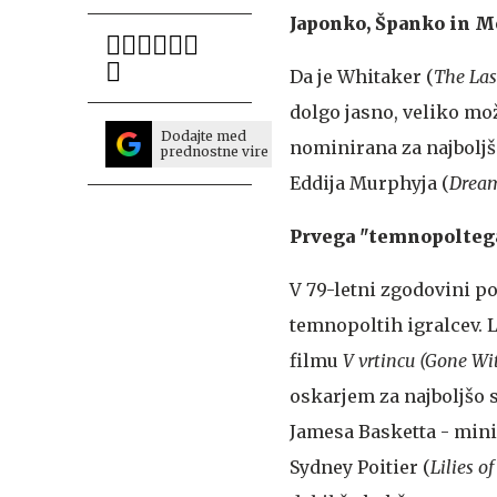
Japonko, Španko in M
Da je Whitaker (
The Las
dolgo jasno, veliko mož
Dodajte med
nominirana za najboljš
prednostne vire
Eddija Murphyja (
Dream
Prvega "temnopoltega 
V 79-letni zgodovini po
temnopoltih igralcev. Le
filmu
V vrtincu (Gone Wi
oskarjem za najboljšo s
Jamesa Basketta - minil
Sydney Poitier (
Lilies of