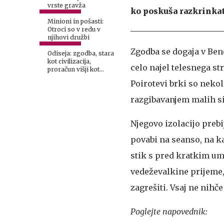
vrste gravža
ko poskuša razkrinkat
Minioni in pošasti:
Otroci so v redu v
njihovi družbi
Zgodba se dogaja v Ben
Odiseja: zgodba, stara
kot civilizacija,
celo najel telesnega st
proračun višji kot
Maribor
Poirotevi brki so nekoli
razgibavanjem malih si
Njegovo izolacijo prebij
povabi na seanso, na ka
stik s pred kratkim um
vedeževalkine prijeme,
zagrešiti. Vsaj ne nihče 
Poglejte napovednik: