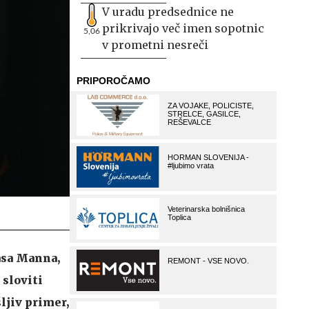
V uradu predsednice ne
prikrivajo več imen sopotnic
5,06
v prometni nesreči
asa Manna,
 sloviti
ljiv primer,