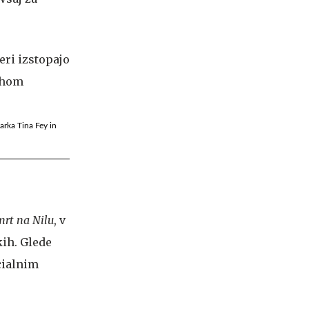
arka Tina Fey in
rt na Nilu
, v
kih. Glede
cialnim