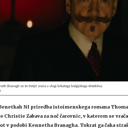
th Branagh se še tretjič vrača v vlogi brkatega belgijskega detektiva.
n
v Benetkah NI priredba istoimenskega romana Thom
Christie Zabava za noč čarovnic, v katerem se vrača
ot v podobi Kennetha Branagha. Tokrat ga čaka straš