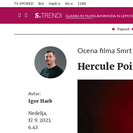
Info in obvestila
Tehnik
TV SPORED
Bizi
Najdi.si
Itis.si
1188
GLASBA IN FILM
SLAVNI
MODA IN LEPOT
Trajnost
Ocena filma Smrt 
Hercule Poir
Avtor:
Igor Harb
Nedelja,
17. 9. 2023,
6.43