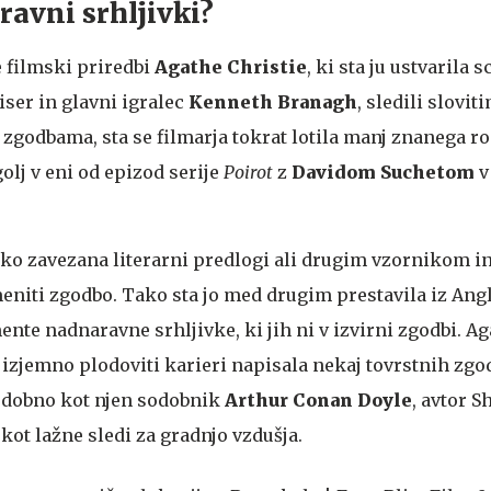
ravni srhljivki?
 filmski priredbi
Agathe Christie
, ki sta ju ustvarila 
iser in glavni igralec
Kenneth Branagh
, sledili slovit
zgodbama, sta se filmarja tokrat lotila manj znanega ro
golj v eni od epizod serije
Poirot
z
Davidom Suchetom
v
ako zavezana literarni predlogi ali drugim vzornikom in
niti zgodbo. Tako sta jo med drugim prestavila iz Angl
nte nadnaravne srhljivke, ki jih ni v izvirni zgodbi. A
ji izjemno plodoviti karieri napisala nekaj tovrstnih zgod
podobno kot njen sodobnik
Arthur Conan Doyle
, avtor S
ot lažne sledi za gradnjo vzdušja.