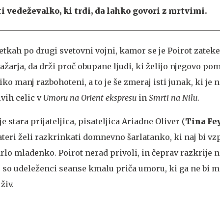
i vedeževalko, ki trdi, da lahko govori z mrtvimi.
etkah po drugi svetovni vojni, kamor se je Poirot zatek
ražarja, da drži proč obupane ljudi, ki želijo njegovo po
ko manj razbohoteni, a to je še zmeraj isti junak, ki je 
vih celic v
Umoru na Orient ekspresu
in
Smrti na Nilu
.
e stara prijateljica, pisateljica Ariadne Oliver (
Tina Fe
teri želi razkrinkati domnevno šarlatanko, ki naj bi vz
rlo mladenko. Poirot nerad privoli, in čeprav razkrije 
 so udeleženci seanse kmalu priča umoru, ki ga ne bi m
živ.