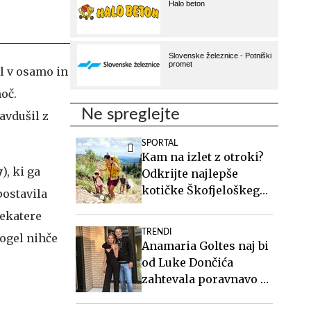
el v osamo in
moč.
Ne spreglejte
navdušil z
SPORTAL
Kam na izlet z otroki?
y
), ki ga
Odkrijte najlepše
kotičke Škofjeloškega
postavila
hribovja.
nekatere
TRENDI
ogel nihče
Anamaria Goltes naj bi
od Luke Dončića
zahtevala poravnavo v
višini slabih 44