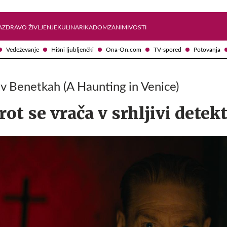
Želite prejemati e-novice?
Uživajmo pametno
A
ZDRAVO ŽIVLJENJE
KULINARIKA
DOM
ZANIMIVOSTI
Vedeževanje
Hišni ljubljenčki
Ona-On.com
TV-spored
Potovanja
v Benetkah (A Haunting in Venice)
ot se vrača v srhljivi detek