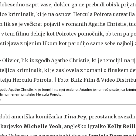
 dobesedno zaprt vase, dokler ga ne prebudi obisk prijate
jice kriminalk, ki je na osnovi Hercula Poirota ustvarila
n lik se je večkrat pojavil v romanih Agathe Christie, tud
ot v tem filmu deluje kot Poirotev pomočnik, ob tem pa p
istiejava z njenim likom kot parodijo same sebe najbolj 
zgodb Agathe Christie, ki je temeljil na njej osebno. Ariadne je namreč pisateljica krimina
ji na njenem prijatelju Herculu Poirotu.
n
podobi ameriška komičarka
Tina Fey
, preostanek zvezdn
oskarjevko
Michelle Yeoh
, angleško igralko
Kelly Reill
ocku Holmesu
, ter severnoirski dvojec
Jamieja Dornana
i