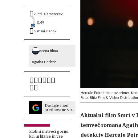
2 leti, 10 mesecev
0,49
Natisni članek
ocena filma
Agatha Christie
Hercule Poirot ima nov primer. Kenne
Foto: Blitz Film & Video Distributio
Dodajte med
prednostne vire
Aktualni film Smrt 
temveč romana Agathe 
Zlobni mrtveci gorijo:
detektiv Hercule Poir
kri in klanje in vse