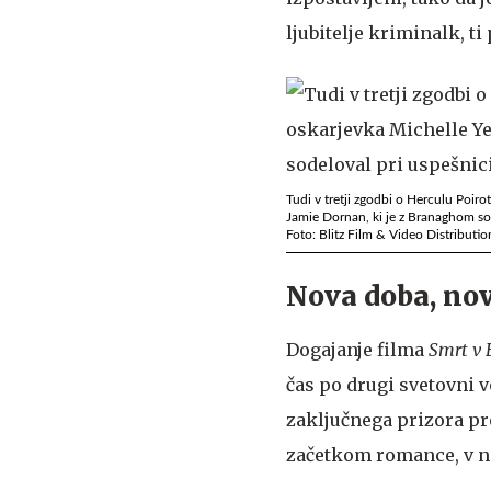
ljubitelje kriminalk, 
Tudi v tretji zgodbi o Herculu Poir
Jamie Dornan, ki je z Branaghom sod
Foto: Blitz Film & Video Distributio
Nova doba, novi
Dogajanje filma
Smrt v 
čas po drugi svetovni vo
zaključnega prizora pre
začetkom romance, v n