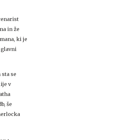
scenarist
ima in že
mana, ki je
 glavni
 sta se
ije v
gatha
b, še
herlocka