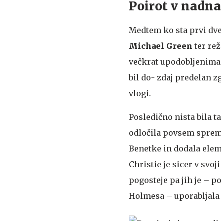
Poirot v nadna
Medtem ko sta prvi dve
Michael Green
ter rež
večkrat upodobljenima 
bil do- zdaj predelan z
vlogi.
Posledično nista bila t
odločila povsem spreme
Benetke in dodala eleme
Christie je sicer v svo
pogosteje pa jih je – 
Holmesa – uporabljala k