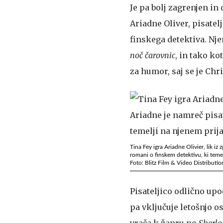
Je pa bolj zagrenjen in
Ariadne Oliver, pisatel
finskega detektiva. Nje
noč čarovnic
, in tako k
za humor, saj se je Chr
Tina Fey igra Ariadne Olivier, lik iz 
romani o finskem detektivu, ki temel
Foto: Blitz Film & Video Distributio
Pisateljico odlično u
pa vključuje letošnjo 
vrača k žanru po
Sherl