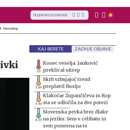
TELEKOM SLOVENIJE
Horoskop
KAJ BERETE
ZADNJE OBJAVE
tivki
Konec veselja: Janković
preklical ukrep
10
Skrb vzbujajoč trend
preplavil Rusijo
5,69
Klakočar Zupančičeva in Rop
sta se odločila za dve potezi
5,46
Slovenska pevka brez dlake
na jeziku: Sem v celibatu in
4,55
sem ponosna na to