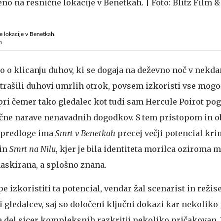
e lokacije v Benetkah.
n
o o klicanju duhov, ki se dogaja na deževno noč v nekda
i strašili duhovi umrlih otrok, povsem izkoristi vse mog
pri čemer tako gledalec kot tudi sam Hercule Poirot pog
čne narave nenavadnih dogodkov. S tem pristopom in o
 predloge ima
Smrt v Benetkah
precej večji potencial kr
in
Smrt na Nilu
, kjer je bila identiteta morilca oziroma m
askirana, a splošno znana.
 izkoristiti ta potencial, vendar žal scenarist in režis
ci gledalcev, saj so določeni ključni dokazi kar nekoliko
je del sicer kompleksnih razkritij nekoliko pričakovan. 