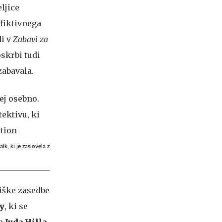
ljice
 fiktivnega
i v
Zabavi za
oskrbi tudi
zabavala.
lk, ki je zaslovela z
iške zasedbe
y
, ki se
n
Juda Hilla
,