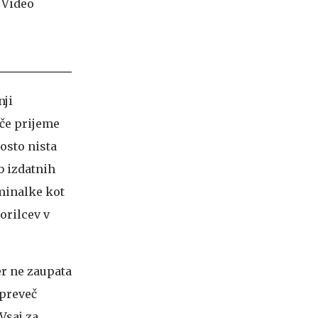
nji
oče prijeme
osto nista
b izdatnih
iminalke kot
orilcev v
er ne zaupata
 preveč
Vsaj za