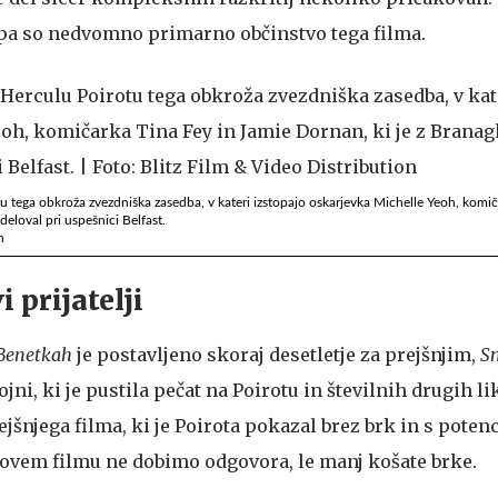
ti pa so nedvomno primarno občinstvo tega filma.
otu tega obkroža zvezdniška zasedba, v kateri izstopajo oskarjevka Michelle Yeoh, komič
eloval pri uspešnici Belfast.
n
 prijatelji
Benetkah
je postavljeno skoraj desetletje za prejšnjim,
Sm
jni, ki je pustila pečat na Poirotu in številnih drugih li
jšnjega filma, ki je Poirota pokazal brez brk in s poten
ovem filmu ne dobimo odgovora, le manj košate brke.