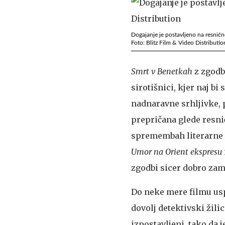
Dogajanje je postavljeno na resničn
Foto: Blitz Film & Video Distributio
Smrt v Benetkah
z zgodb
sirotišnici, kjer naj b
nadnaravne srhljivke, 
prepričana glede resni
spremembah literarne
Umor na Orient ekspresu
zgodbi sicer dobro zam
Do neke mere filmu uspe
dovolj detektivski žili
izpostavljeni, tako da 