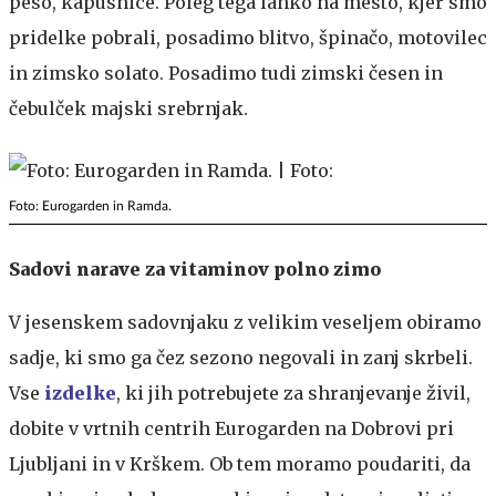
peso, kapusnice. Poleg tega lahko na mesto, kjer smo
pridelke pobrali, posadimo blitvo, špinačo, motovilec
in zimsko solato. Posadimo tudi zimski česen in
čebulček majski srebrnjak.
Foto: Eurogarden in Ramda.
Sadovi narave za vitaminov polno zimo
V jesenskem sadovnjaku z velikim veseljem obiramo
sadje, ki smo ga čez sezono negovali in zanj skrbeli.
Vse
izdelke
, ki jih potrebujete za shranjevanje živil,
dobite v vrtnih centrih Eurogarden na Dobrovi pri
Ljubljani in v Krškem. Ob tem moramo poudariti, da