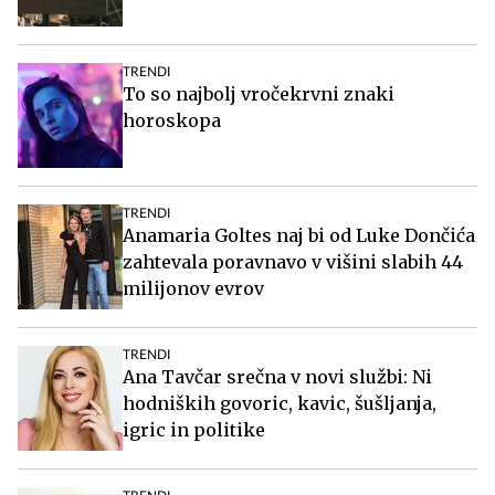
TRENDI
To so najbolj vročekrvni znaki
horoskopa
TRENDI
Anamaria Goltes naj bi od Luke Dončića
zahtevala poravnavo v višini slabih 44
milijonov evrov
TRENDI
Ana Tavčar srečna v novi službi: Ni
hodniških govoric, kavic, šušljanja,
igric in politike