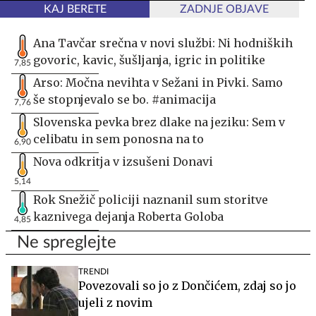
KAJ BERETE
ZADNJE OBJAVE
Ana Tavčar srečna v novi službi: Ni hodniških
govoric, kavic, šušljanja, igric in politike
7,85
Arso: Močna nevihta v Sežani in Pivki. Samo
še stopnjevalo se bo. #animacija
7,76
Slovenska pevka brez dlake na jeziku: Sem v
celibatu in sem ponosna na to
6,90
Nova odkritja v izsušeni Donavi
5,14
Rok Snežič policiji naznanil sum storitve
kaznivega dejanja Roberta Goloba
4,85
Ne spreglejte
TRENDI
Povezovali so jo z Dončićem, zdaj so jo
ujeli z novim