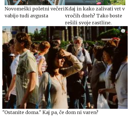
Novomeški poletni večeri
Kdaj in kako zalivati vrt v
vabijo tudi avgusta
vročih dneh? Tako boste
rešili svoje rastline.
"Ostanite doma." Kaj pa, če dom ni varen?