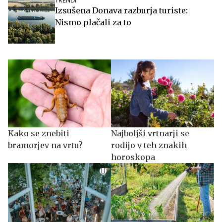
TRENDI
Izsušena Donava razburja turiste:
Nismo plačali za to
Kako se znebiti
Najboljši vrtnarji se
bramorjev na vrtu?
rodijo v teh znakih
horoskopa