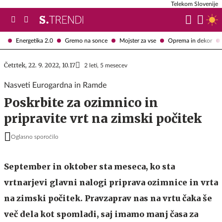
Telekom Slovenije
Energetika 2.0
Gremo na sonce
Mojster za vse
Oprema in dekor
Četrtek, 22. 9. 2022, 10.17
2 leti, 5 mesecev
Nasveti Eurogardna in Ramde
Poskrbite za ozimnico in
pripravite vrt na zimski počitek
Oglasno sporočilo
September in oktober sta meseca, ko sta
vrtnarjevi glavni nalogi priprava ozimnice in vrta
na zimski počitek. Pravzaprav nas na vrtu čaka še
več dela kot spomladi, saj imamo manj časa za