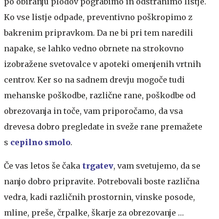
po obiranju plodov pograbimo in odstranimo listje.
Ko vse listje odpade, preventivno poškropimo z
bakrenim pripravkom. Da ne bi pri tem naredili
napake, se lahko vedno obrnete na strokovno
izobražene svetovalce v apoteki omenjenih vrtnih
centrov. Ker so na sadnem drevju mogoče tudi
mehanske poškodbe, različne rane, poškodbe od
obrezovanja in toče, vam priporočamo, da vsa
drevesa dobro pregledate in sveže rane premažete
s
cepilno smolo
.
Če vas letos še čaka
trgatev
, vam svetujemo, da se
nanjo dobro pripravite. Potrebovali boste različna
vedra, kadi različnih prostornin, vinske posode,
mline, preše, črpalke, škarje za obrezovanje …