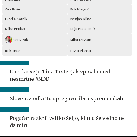
Žan Košir
Rok Marguč
Glorija Kotnik
Boštjan Kline
Miha Hrobat
Nejc Naraločnik
Jakov Fak
Miha Dovžan
Rok Tršan
Lovro Planko
Dan, ko se je Tina Trstenjak vpisala med
nesmrtne #NDD
Slovenca odkrito spregovorila o spremembah
Pogačar razkril veliko željo, ki mu še vedno ne
da miru