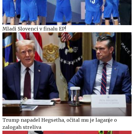
Mladi Slovenci v finalu EP!
Trump napadel Hegsetha, očital mu je laganje o
zalogah streliva