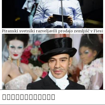
Piranski svetniki razveljavili prodajo zemljišč v Fiesi
Met Gala 2027 že zdaj dviguje prah: izbira teme je