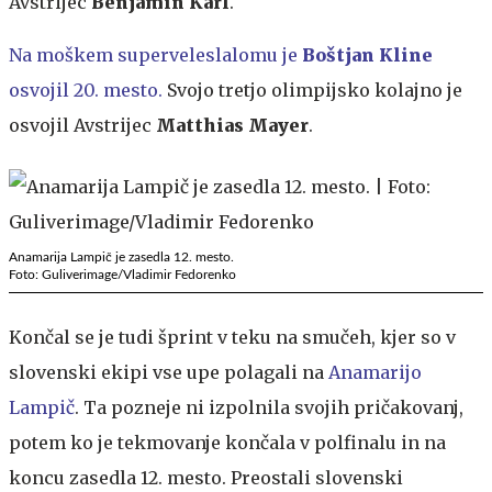
Avstrijec
Benjamin Karl
.
Na moškem superveleslalomu je
Boštjan Kline
osvojil 20. mesto.
Svojo tretjo olimpijsko kolajno je
osvojil Avstrijec
Matthias Mayer
.
Anamarija Lampič je zasedla 12. mesto.
Foto: Guliverimage/Vladimir Fedorenko
Končal se je tudi šprint v teku na smučeh, kjer so v
slovenski ekipi vse upe polagali na
Anamarijo
Lampič
. Ta pozneje ni izpolnila svojih pričakovanj,
potem ko je tekmovanje končala v polfinalu in na
koncu zasedla 12. mesto. Preostali slovenski