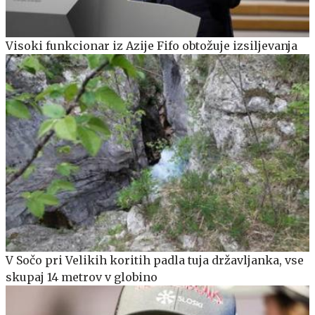
Visoki funkcionar iz Azije Fifo obtožuje izsiljevanja
V Sočo pri Velikih koritih padla tuja državljanka, vse
skupaj 14 metrov v globino