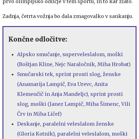
prvo olimpijsko odličje v tem športu, in to kar zlato.
Zadnja, četrta vožnja bo dala zmagovalko v sankanju.
Končne odločitve:
Alpsko smučanje, superveleslalom, moški
(Boštjan Kline, Nejc Naraločnik, Miha Hrobat)
Smučarski tek, sprint prosti slog, ženske
(Anamarija Lampič, Eva Urevc, Anita
Klemenčič in Anja Mandeljc), sprint prosti
slog, moški (Janez Lampič, Miha Šimenc, Vili
Črv in Miha Ličef)
Deskanje, paralelni veleslalom ženske
(Gloria Kotnik), paralelni veleslalom, moški