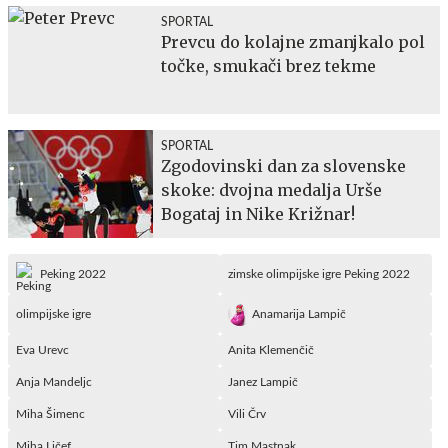
SPORTAL
Prevcu do kolajne zmanjkalo pol
točke, smukači brez tekme
SPORTAL
Zgodovinski dan za slovenske
skoke: dvojna medalja Urše
Bogataj in Nike Križnar!
Peking 2022
zimske olimpijske igre Peking 2022
olimpijske igre
Anamarija Lampič
Eva Urevc
Anita Klemenčič
Anja Mandeljc
Janez Lampič
Miha Šimenc
Vili Črv
Miha Ličef
Tim Mastnak