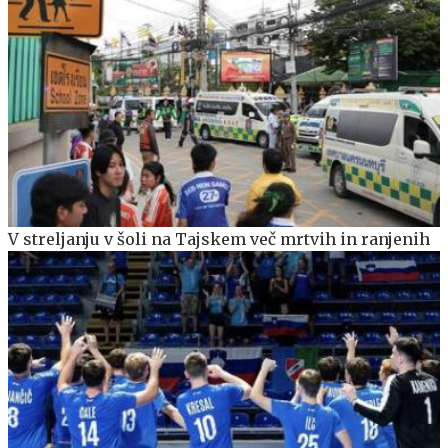
V streljanju v šoli na Tajskem več mrtvih in ranjenih