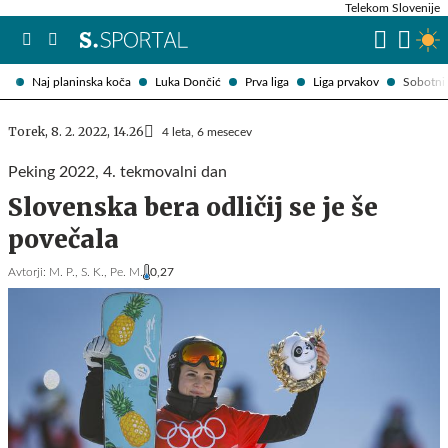
Telekom Slovenije
Naj planinska koča
Luka Dončić
Prva liga
Liga prvakov
Sobotni 
Torek, 8. 2. 2022, 14.26
4 leta, 6 mesecev
Peking 2022, 4. tekmovalni dan
Slovenska bera odličij se je še
povečala
Avtorji:
M. P.,
S. K.,
Pe. M.
0,27