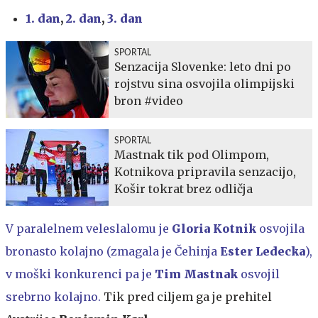
1. dan
,
2. dan
,
3. dan
SPORTAL
Senzacija Slovenke: leto dni po
rojstvu sina osvojila olimpijski
bron #video
SPORTAL
Mastnak tik pod Olimpom,
Kotnikova pripravila senzacijo,
Košir tokrat brez odličja
V paralelnem veleslalomu je
Gloria Kotnik
osvojila
bronasto kolajno (zmagala je Čehinja
Ester Ledecka
),
v moški konkurenci pa je
Tim Mastnak
osvojil
srebrno kolajno.
Tik pred ciljem ga je prehitel