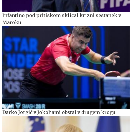
Infantino pod pritiskom sklical krizni sestanek v
Maroku
Darko Jorgić v Jokohami obstal v drugem krogu