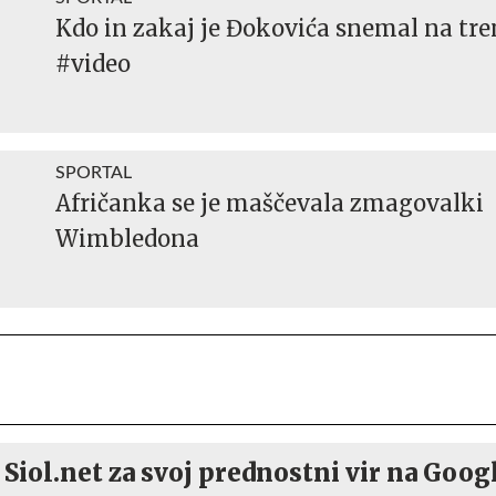
Kdo in zakaj je Đokovića snemal na tr
#video
SPORTAL
Afričanka se je maščevala zmagovalki
Wimbledona
 Siol.net za svoj prednostni vir na Goog