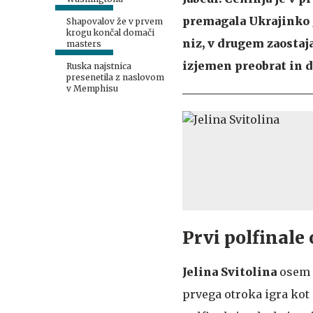
premagala Ukrajinko J
Shapovalov že v prvem
krogu končal domači
niz, v drugem zaostaja
masters
izjemen preobrat in dvo
Ruska najstnica
presenetila z naslovom
v Memphisu
Prvi polfinale
Jelina Svitolina
osem 
prvega otroka igra kot