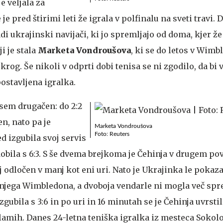
e veljala za
 je pred štirimi leti že igrala v polfinalu na sveti travi.
di ukrajinski navijači, ki jo spremljajo od doma, kjer že
i je stala
Marketa Vondroušova
, ki se do letos v Wimb
 krog. Še nikoli v odprti dobi tenisa se ni zgodilo, da bi v
stavljena igralka.
vsem drugačen: do 2:2
n, nato pa je
Marketa Vondroušova
Foto: Reuters
ed izgubila svoj servis
obila s 6:3. S še dvema brejkoma je Čehinja v drugem pov
oj odločen v manj kot eni uri. Nato je Ukrajinka le pokaza
njega Wimbledona, a dvoboja vendarle ni mogla več spre
gubila s 3:6 in po uri in 16 minutah se je Čehinja uvrstil
lamih. Danes 24-letna teniška igralka iz mesteca Sokolo