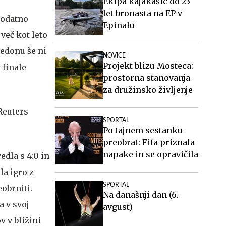
Ekipa kajakašic do 23
let bronasta na EP v
 Dodatno
Epinalu
 več kot leto
ledonu še ni
NOVICE
Projekt blizu Mosteca:
 finale
prostorna stanovanja
za družinsko življenje
SPORTAL
Po tajnem sestanku
preobrat: Fifa priznala
napake in se opravičila
edla s 4:0 in
la igro z
SPORTAL
obrniti.
Na današnji dan (6.
a v svoj
avgust)
v v bližini