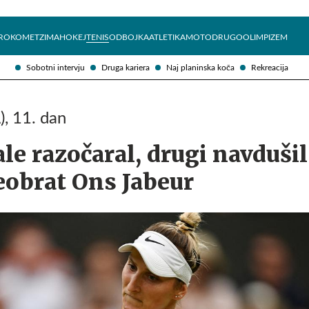
Želite prejemati e-novice?
Uživajmo pametno
ROKOMET
ZIMA
HOKEJ
TENIS
ODBOJKA
ATLETIKA
MOTO
DRUGO
OLIMPIZEM
Sobotni intervju
Druga kariera
Naj planinska koča
Rekreacija
, 11. dan
ale razočaral, drugi navdušil
eobrat Ons Jabeur