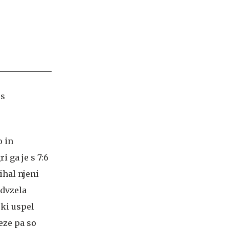
o in
i ga je s 7:6
ihal njeni
odvzela
jki uspel
teze pa so