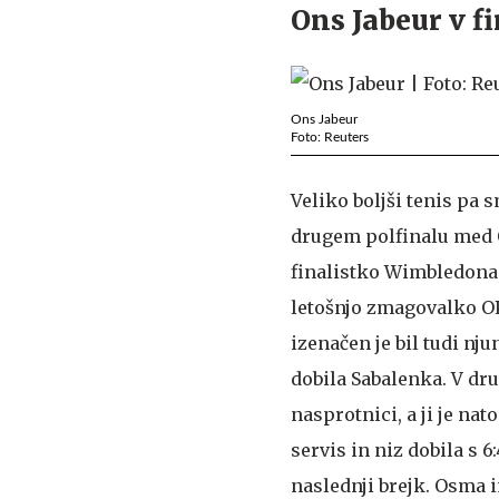
Ons Jabeur v f
Ons Jabeur
Foto: Reuters
Veliko boljši tenis pa 
drugem polfinalu med
finalistko Wimbledona
letošnjo zmagovalko OP 
izenačen je bil tudi nju
dobila Sabalenka. V dru
nasprotnici, a ji je na
servis in niz dobila s 6:
naslednji brejk. Osma i