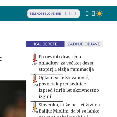
TELEKOM SLOVENIJE
KAJ BERETE
ZADNJE OBJAVE
:
Po nevihti drastična
ohladitev: za več kot deset
9,01
stopinj Celzija #animacija
Oglasil se je Stevanović,
posnetek predsednice
8,23
izpred štirih let skrivnostno
izginil
Slovenka, ki že pet let živi na
Baliju: Mislim, da bi se lahko
6,20