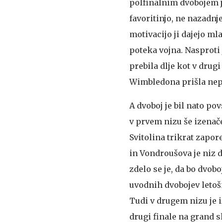
polfinalnim dvobojem j
favoritinjo, ne nazadnje
motivacijo ji dajejo mla
poteka vojna. Nasproti j
prebila dlje kot v drugi
Wimbledona prišla nepo
A dvoboj je bil nato po
v prvem nizu še izenače
Svitolina trikrat zapor
in Vondroušova je niz d
zdelo se je, da bo dvob
uvodnih dvobojev letoš
Tudi v drugem nizu je iz
drugi finale na grand s