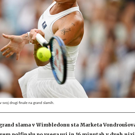
 svoj drugi finale na grand slamih.
 grand slama v Wimbledonu sta Marketa Vondroušova
rvem polfinalu po vsega uri in 16 minutah v dveh niz