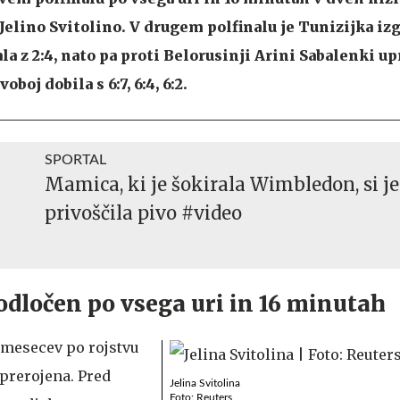
elino Svitolino. V drugem polfinalu je Tunizijka izg
la z 2:4, nato pa proti Belorusinji Arini Sabalenki up
boj dobila s 6:7, 6:4, 6:2.
SPORTAL
Mamica, ki je šokirala Wimbledon, si je
privoščila pivo #video
 odločen po vsega uri in 16 minutah
mesecev po rojstvu
 prerojena. Pred
Jelina Svitolina
Foto: Reuters