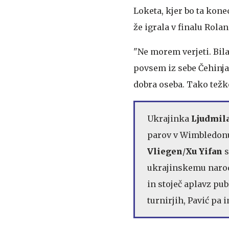
Loketa, kjer bo ta kone
že igrala v finalu Rola
"Ne morem verjeti. Bil
povsem iz sebe Čehinja, 
dobra oseba. Tako težko
Ukrajinka
Ljudmil
parov v Wimbledonu
Vliegen
/
Xu Yifan
s
ukrajinskemu narodu,
in stoječ aplavz pub
turnirjih, Pavić pa 