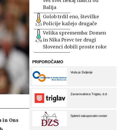
ves svet nekaj naučil od
Balija
Golob trdil eno, številke
Policije kažejo drugače
5,25
Velika sprememba: Domen
in Nika Prevc ter drugi
4,78
Slovenci dobili proste roke
 in Ons
ih