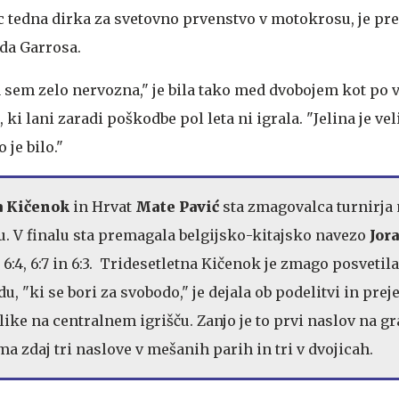
c tedna dirka za svetovno prvenstvo v motokrosu, je pred
nda Garrosa.
a sem zelo nervozna," je bila tako med dvobojem kot po 
ki lani zaradi poškodbe pol leta ni igrala. "Jelina je ve
 je bilo."
a Kičenok
in Hrvat
Mate Pavić
sta zmagovalca turnirja
. V finalu sta premagala belgijsko-kitajsko navezo
Jor
 6:4, 6:7 in 6:3. Tridesetletna Kičenok je zmago posvetila
 "ki se bori za svobodo," je dejala ob podelitvi in prej
like na centralnem igrišču. Zanjo je to prvi naslov na g
ima zdaj tri naslove v mešanih parih in tri v dvojicah.