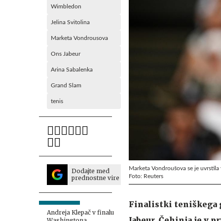
Wimbledon
Jelina Svitolina
Marketa Vondrousova
Ons Jabeur
Arina Sabalenka
Grand Slam
tenis
Marketa Vondroušova se je uvrstila v
Dodajte med
Foto: Reuters
prednostne vire
Finalistki teniškega
Andreja Klepač v finalu
Jabeur. Čehinja je v p
Washingtona