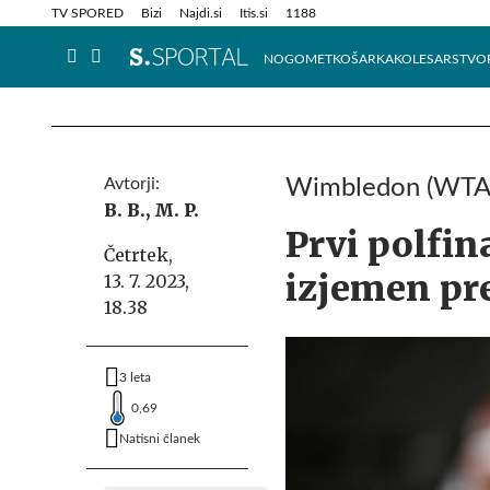
Info in obvestila
Tehnik
TV SPORED
Bizi
Najdi.si
Itis.si
1188
NOGOMET
KOŠARKA
KOLESARSTVO
Avtorji:
Wimbledon (WTA)
B. B.,
M. P.
Prvi polfin
Četrtek,
izjemen pr
13. 7. 2023,
18.38
3 leta
0,69
Natisni članek