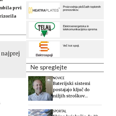
ubila prvi
rizorila
 najprej
Ne spreglejte
NOVICE
Baterijski sistemi
postajajo ključ do
nižjih stroškov
elektrike v podjetjih
SPORTAL