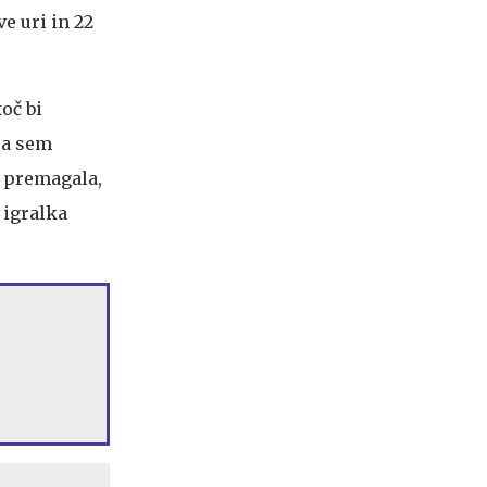
ve uri in 22
oč bi
pa sem
t premagala,
a igralka