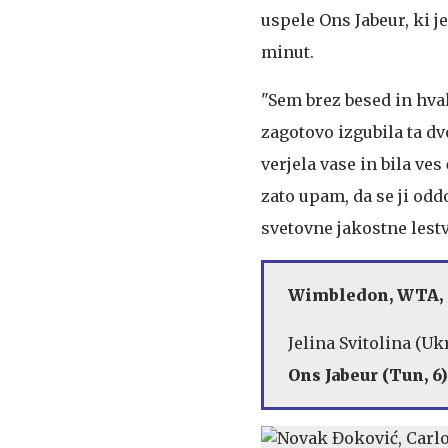
uspele Ons Jabeur, ki je 
minut.
"Sem brez besed in hval
zagotovo izgubila ta d
verjela vase in bila ve
zato upam, da se ji oddo
svetovne jakostne lestv
Wimbledon, WTA, p
Jelina Svitolina (Ukr
Ons Jabeur (Tun, 6