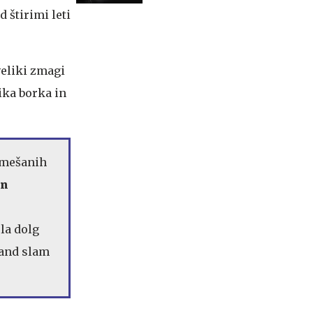
 štirimi leti
veliki zmagi
lika borka in
 mešanih
an
ela dolg
rand slam