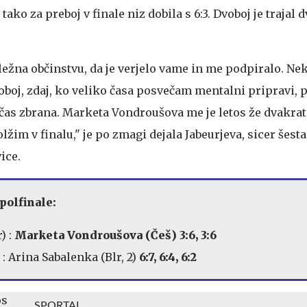
tako za preboj v finale niz dobila s 6:3. Dvoboj je trajal d
ežna občinstvu, da je verjelo vame in me podpiralo. Nek
voboj, zdaj, ko veliko časa posvečam mentalni pripravi, 
s čas zbrana. Marketa Vondroušova me je letos že dvakra
lžim v finalu," je po zmagi dejala Jabeurjeva, sicer šest
ice.
olfinale:
) :
Marketa Vondroušova (Češ) 3:6, 3:6
)
: Arina Sabalenka (Blr, 2)
6:7, 6:4, 6:2
SPORTAL