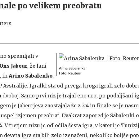
inale po velikem preobratu
smo spremljali v
Ons Jabeur
, že lani
Arina Sabalenka
Foto: Reuters
, in
Arino Sabalenko
,
Avstralije. Igralki sta od prvega kroga igrali zelo dobr
n dvoboj. Samo prvi niz je trajal eno uro, po podaljšani igr
gem je Jabeurjeva zaostajala že z 2:4 in finale se je nasm
to uspel izjemen preobrat. Dvakrat zapored je Sabalenki 
4. V tretjem nizu je odločila šesta igra, v kateri je Tunizi
n deveta igra sta bili zelo izenačeni, nekoliko boljše po