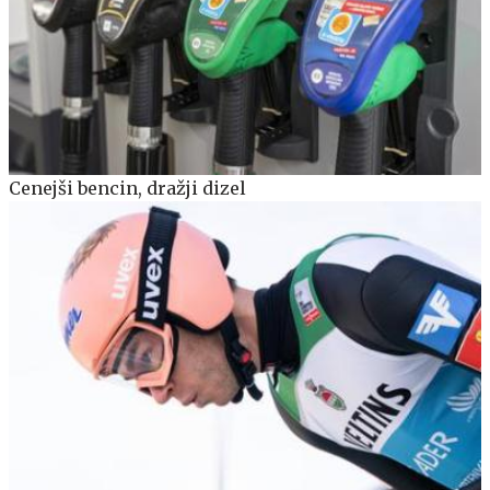
Cenejši bencin, dražji dizel