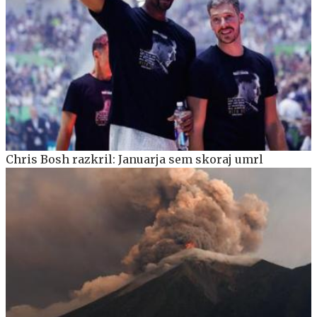
Chris Bosh razkril: Januarja sem skoraj umrl