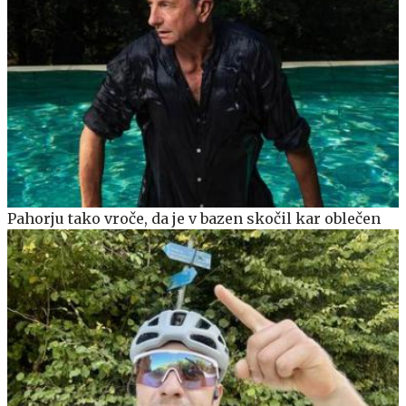
Pahorju tako vroče, da je v bazen skočil kar oblečen