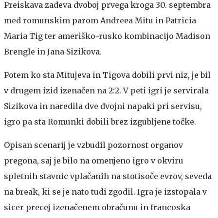
Preiskava zadeva dvoboj prvega kroga 30. septembra
med romunskim parom Andreea Mitu in Patricia
Maria Tig ter ameriško-rusko kombinacijo Madison
Brengle in Jana Sizikova.
Potem ko sta Mitujeva in Tigova dobili prvi niz, je bil
v drugem izid izenačen na 2:2. V peti igri je servirala
Sizikova in naredila dve dvojni napaki pri servisu,
igro pa sta Romunki dobili brez izgubljene točke.
Opisan scenarij je vzbudil pozornost organov
pregona, saj je bilo na omenjeno igro v okviru
spletnih stavnic vplačanih na stotisoče evrov, seveda
na break, ki se je nato tudi zgodil. Igra je izstopala v
sicer precej izenačenem obračunu in francoska