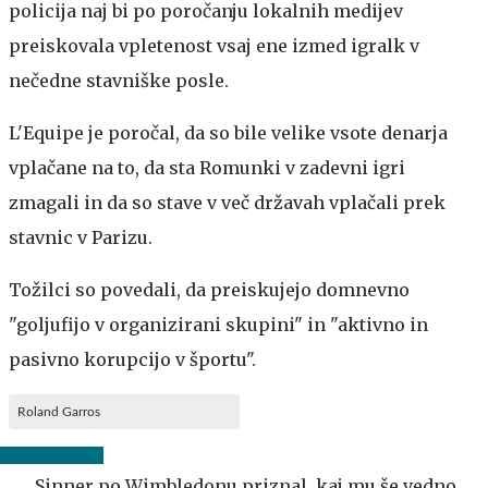
policija naj bi po poročanju lokalnih medijev
preiskovala vpletenost vsaj ene izmed igralk v
nečedne stavniške posle.
L'Equipe je poročal, da so bile velike vsote denarja
vplačane na to, da sta Romunki v zadevni igri
zmagali in da so stave v več državah vplačali prek
stavnic v Parizu.
Tožilci so povedali, da preiskujejo domnevno
"goljufijo v organizirani skupini" in "aktivno in
pasivno korupcijo v športu".
Roland Garros
Sinner po Wimbledonu priznal, kaj mu še vedno