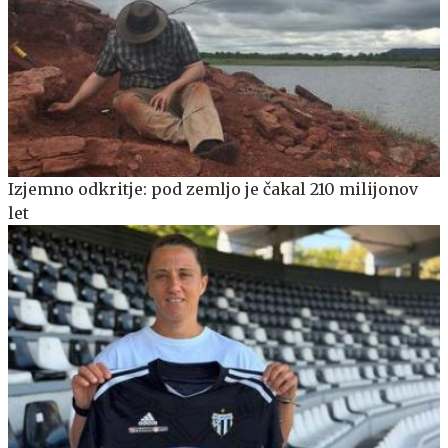
Izjemno odkritje: pod zemljo je čakal 210 milijonov
let