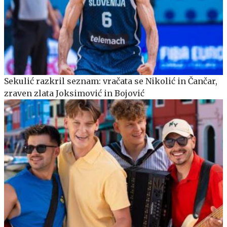
Sekulić razkril seznam: vračata se Nikolić in Čančar,
zraven zlata Joksimović in Bojović