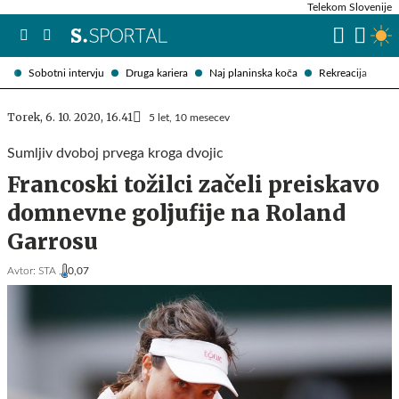
Telekom Slovenije
Sobotni intervju
Druga kariera
Naj planinska koča
Rekreacija
Torek, 6. 10. 2020, 16.41
5 let, 10 mesecev
Sumljiv dvoboj prvega kroga dvojic
Francoski tožilci začeli preiskavo
domnevne goljufije na Roland
Garrosu
Avtor:
STA ,
0,07