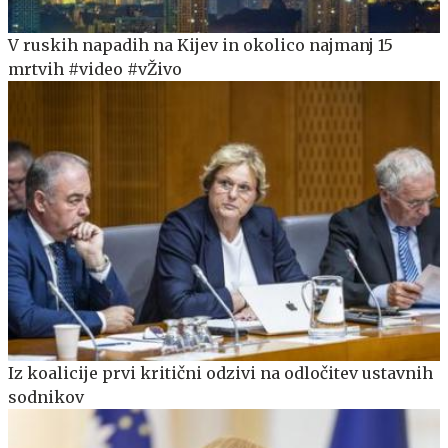
V ruskih napadih na Kijev in okolico najmanj 15
mrtvih #video #vŽivo
Iz koalicije prvi kritični odzivi na odločitev ustavnih
sodnikov