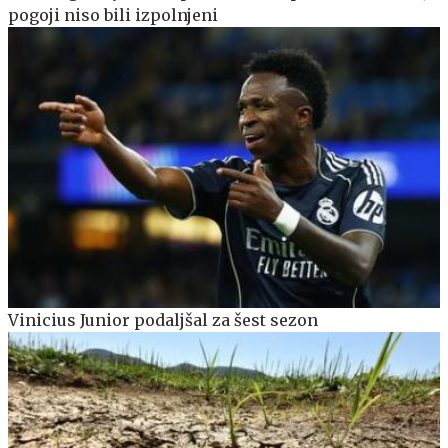
pogoji niso bili izpolnjeni
Vinicius Junior podaljšal za šest sezon