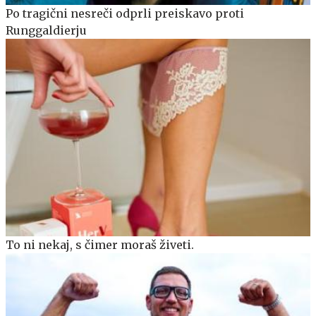
Po tragični nesreči odprli preiskavo proti
Runggaldierju
To ni nekaj, s čimer moraš živeti.