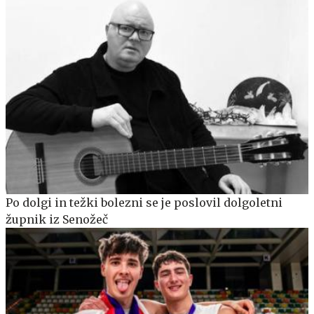
Po dolgi in težki bolezni se je poslovil dolgoletni
župnik iz Senožeč