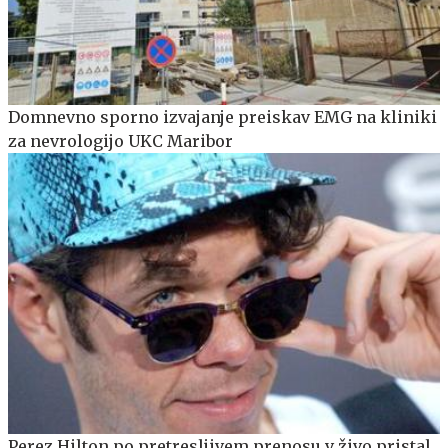
Domnevno sporno izvajanje preiskav EMG na kliniki
za nevrologijo UKC Maribor
Perez Hilton po pretresljivem prenosu v živo pristal