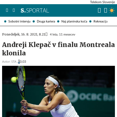
Telekom Slovenije
Sobotni intervju
Druga kariera
Naj planinska koča
Rekreacija
Ponedeljek, 16. 8. 2021, 8.21
4 leta, 11 mesecev
Andreji Klepač v finalu Montreala
klonila
Avtor:
STA ,
0,03