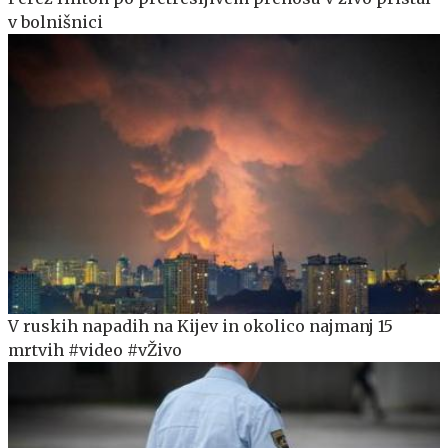
v bolnišnici
V ruskih napadih na Kijev in okolico najmanj 15
mrtvih #video #vŽivo