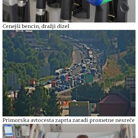
Cenejši bencin, dražji dizel
Primorska avtocesta zaprta zaradi prometne nesreče