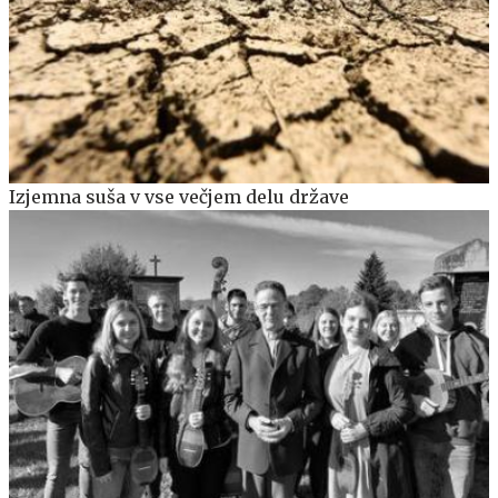
Izjemna suša v vse večjem delu države