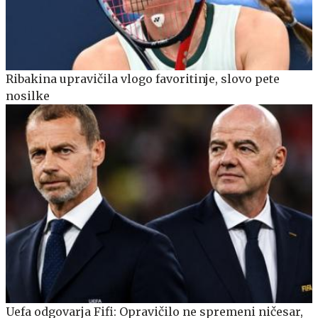
Ribakina upravičila vlogo favoritinje, slovo pete
nosilke
Uefa odgovarja Fifi: Opravičilo ne spremeni ničesar,