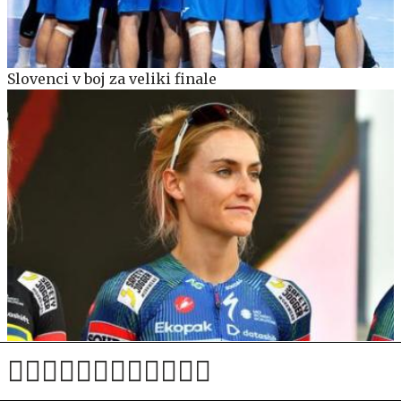
Slovenci v boj za veliki finale
Težave Urške Žigart: "To je bil eden najtežjih dni na
kolesu"