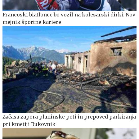
Francoski biatlonec bo vozil na kolesarski dirki: Nov
mejnik športne kariere
Začasa zapora planinske poti in prepoved parkiranja
pri kmetiji Bukovnik