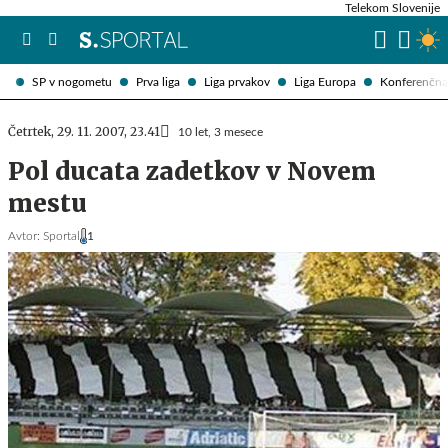
Telekom Slovenije
SP v nogometu
Prva liga
Liga prvakov
Liga Europa
Konferenčna 
Četrtek, 29. 11. 2007, 23.41
10 let, 3 mesece
Pol ducata zadetkov v Novem
mestu
Avtor:
Sportal
1