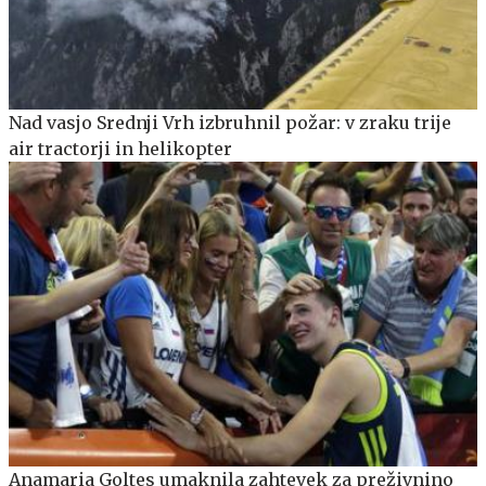
Nad vasjo Srednji Vrh izbruhnil požar: v zraku trije
air tractorji in helikopter
Anamaria Goltes umaknila zahtevek za preživnino