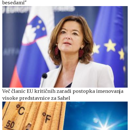
besedami"
Več članic EU kritičnih zaradi postopka imenovanja
visoke predstavnice za Sahel