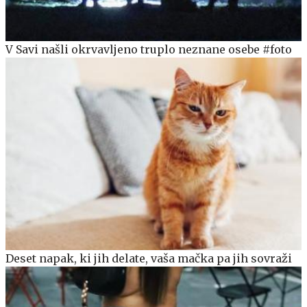
V Savi našli okrvavljeno truplo neznane osebe #foto
Deset napak, ki jih delate, vaša mačka pa jih sovraži