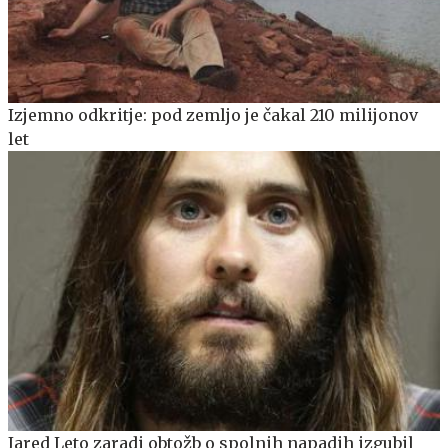
Izjemno odkritje: pod zemljo je čakal 210 milijonov
let
Jared Leto zaradi obtožb o spolnih napadih izgubil