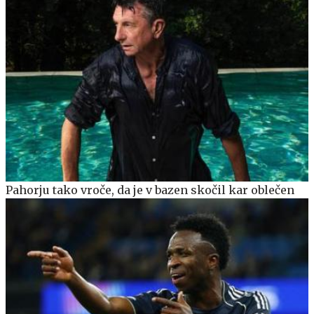
Pahorju tako vroče, da je v bazen skočil kar oblečen