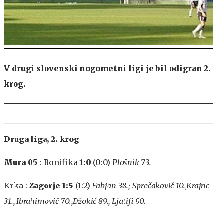
V drugi slovenski nogometni ligi je bil odigran 2.
krog.
Druga liga, 2. krog
Mura 05
: Bonifika
1:0
(0:0)
Plošnik 73.
Krka :
Zagorje 1:5
(1:2)
Fabjan 38.; Sprečakovič 10.,Krajnc
31., Ibrahimovič 70.,Džokić 89., Ljatifi 90.