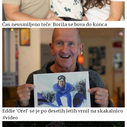
Čas neusmiljeno teče: Borila se bova do konca
Eddie 'Orel' se je po desetih letih vrnil na skakalnico
#video