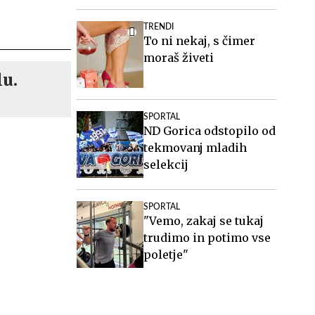
2024
TRENDI
To ni nekaj, s čimer
moraš živeti
lu.
SPORTAL
ND Gorica odstopilo od
tekmovanj mladih
selekcij
SPORTAL
"Vemo, zakaj se tukaj
trudimo in potimo vse
poletje"