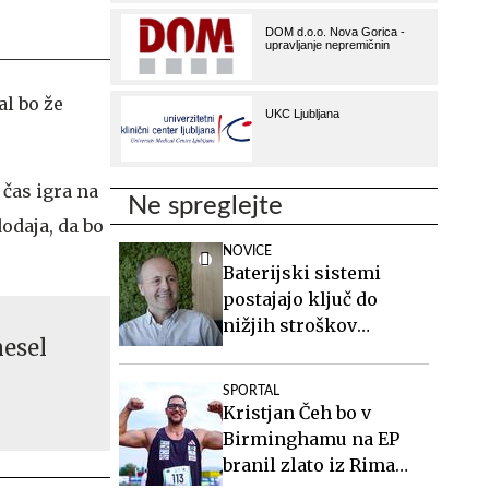
al bo že
 čas igra na
Ne spreglejte
odaja, da bo
NOVICE
Baterijski sistemi
postajajo ključ do
nižjih stroškov
nesel
elektrike v podjetjih
SPORTAL
Kristjan Čeh bo v
Birminghamu na EP
branil zlato iz Rima