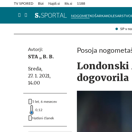
Info in obvestila
Tehnik
TV SPORED
Bizi
Najdi.si
Itis.si
1188
NOGOMET
KOŠARKA
KOLESARSTVO
SP v n
Avtorji:
Posoja nogometa
STA ,,
B. B.
Londonski A
Sreda,
dogovorila
27. 1. 2021,
14.00
5 let, 6 mesecev
0,12
Natisni članek