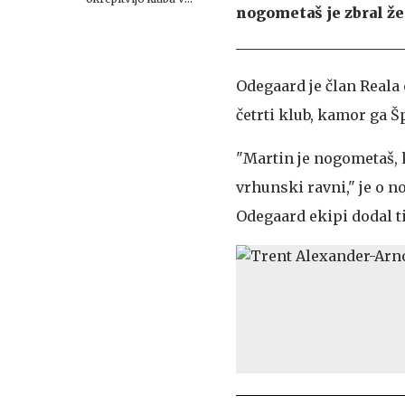
nogometaš je zbral že
zgodovini!
Odegaard je član Reala o
četrti klub, kamor ga Š
"Martin je nogometaš, k
vrhunski ravni," je o n
Odegaard ekipi dodal ti