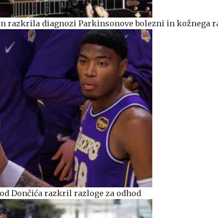
n razkrila diagnozi Parkinsonove bolezni in kožnega r
od Dončića razkril razloge za odhod