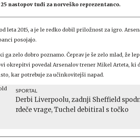
 25 nastopov tudi za norveško reprezentanco.
d leta 2015, a je le redko dobil priložnost za igro. Arsen
panci posojajo.
i ga zelo dobro poznamo. Čeprav je še zelo mlad, že lep
ovi okrepitvi povedal Arsenalov trener Mikel Arteta, ki d
sto, kar potrebuje za učinkovitejši napad.
SPORTAL
Derbi Liverpoolu, zadnji Sheffield spod
rdeče vrage, Tuchel debitiral s točko