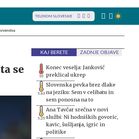
TELEKOM SLOVENIJE
prvenstva
KAJ BERETE
ZADNJE OBJAVE
ta se
Konec veselja: Janković
preklical ukrep
10
Slovenska pevka brez dlake
na jeziku: Sem v celibatu in
5,63
sem ponosna na to
Ana Tavčar srečna v novi
službi: Ni hodniških govoric,
5,25
kavic, šušljanja, igric in
politike