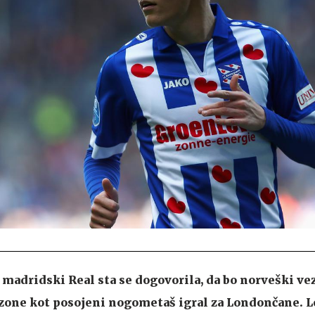
madridski Real sta se dogovorila, da bo norveški ve
zone kot posojeni nogometaš igral za Londončane. Le