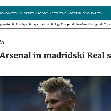
Želite prejemati e-novice?
Uživajmo pametno
ROKOMET
ZIMA
HOKEJ
TENIS
ODBOJKA
ATLETIKA
MOTO
DRUGO
OLIMPIZEM
ogometu
Prva liga
Liga prvakov
Liga Europa
Konferenčna liga
Tuja 
ša
rsenal in madridski Real s