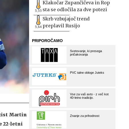
Klakočar Zupančičeva in Rop
sta se odločila za dve potezi
5,55
Skrb vzbujajoč trend
preplavil Rusijo
5,64
zist Martin
 22-letni