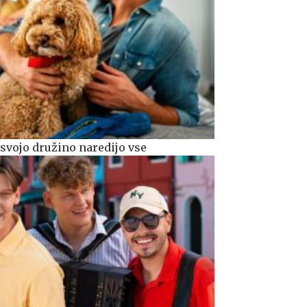
svojo družino naredijo vse