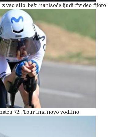
z vso silo, beži na tisoče ljudi #video #foto
etru 72., Tour ima novo vodilno