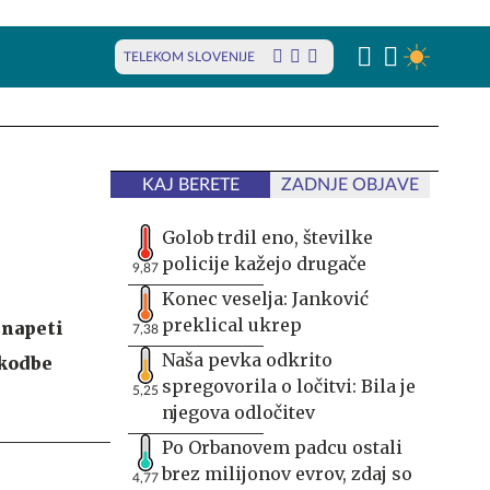
TELEKOM SLOVENIJE
KAJ BERETE
ZADNJE OBJAVE
Golob trdil eno, številke
policije kažejo drugače
9,87
Konec veselja: Janković
preklical ukrep
 napeti
7,38
Naša pevka odkrito
škodbe
spregovorila o ločitvi: Bila je
5,25
njegova odločitev
Po Orbanovem padcu ostali
brez milijonov evrov, zdaj so
4,77