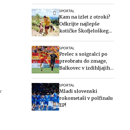
pri Twenteju
SPORTAL
Kam na izlet z otroki?
Odkrijte najlepše
kotičke Škofjeloškega
hribovja.
SPORTAL
Prelec s soigralci po
preobratu do zmage,
Balkovec v izdihljajih
do remija
SPORTAL
v
Mladi slovenski
rokometaši v polfinalu
EP!