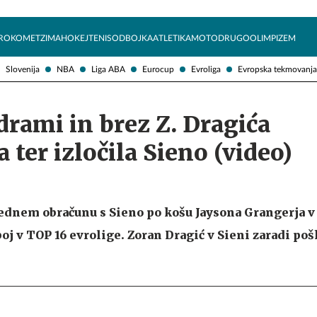
Želite prejemati e-novice?
Uživajmo pametno
ROKOMET
ZIMA
HOKEJ
TENIS
ODBOJKA
ATLETIKA
MOTO
DRUGO
OLIMPIZEM
Slovenija
NBA
Liga ABA
Eurocup
Evroliga
Evropska tekmovanja
drami in brez Z. Dragića
 ter izločila Sieno (video)
rednem obračunu s Sieno po košu Jaysona Grangerja v
boj v TOP 16 evrolige. Zoran Dragić v Sieni zaradi po