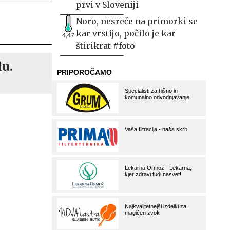
prvi v Sloveniji
Noro, nesreče na primorki se
kar vrstijo, počilo je kar
4,47
štirikrat #foto
lu.