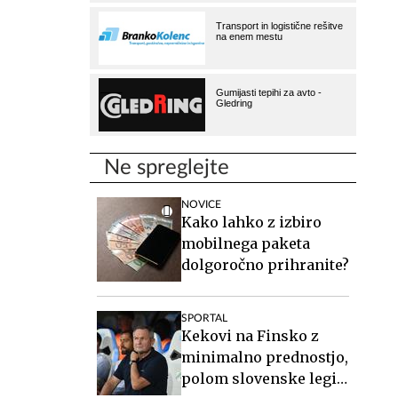
Ne spreglejte
NOVICE
Kako lahko z izbiro
mobilnega paketa
dolgoročno prihranite?
SPORTAL
Kekovi na Finsko z
minimalno prednostjo,
polom slovenske legije