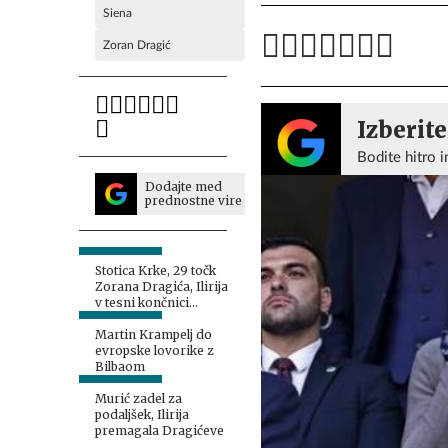
Siena
Zoran Dragić
Izberite
Bodite hitro i
Dodajte med
prednostne vire
Stotica Krke, 29 točk
Zorana Dragića, Ilirija
v tesni končnici
premagala Cedevito
Olimpijo
Martin Krampelj do
evropske lovorike z
Bilbaom
Murić zadel za
podaljšek, Ilirija
premagala Dragićeve