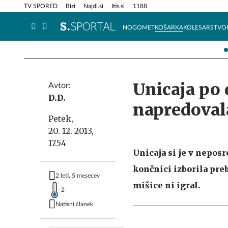
Info in obvestila
Tehnik
TV SPORED
Bizi
Najdi.si
Itis.si
1188
NOGOMET
KOŠARKA
KOLESARSTVO
Unicaja po 
Avtor:
D.D.
napredovala
Petek,
20. 12. 2013,
17.54
Unicaja si je v nepos
končnici izborila pre
2 leti, 5 mesecev
mišice ni igral.
2
Natisni članek