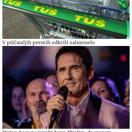
V piščančjih perutih odkrili salmonelo