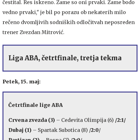
čestital. Res iskreno. Zame so oni prvaki. Zame bodo
vedno prvaki," je bil po porazu ob nekaterih milo
rečeno dvomljivih sodniških odločitvah neposreden
trener Zvezdan Mitrović.
Liga ABA, četrtfinale, tretja tekma
Petek, 15. maj:
Četrtfinale lige ABA
Crvena zvezda (3)
– Cedevita Olimpija (6)
/2:1/
Dubaj (1)
– Spartak Subotica (8) /
2:0
/
Partizan (2)
– Bosna (7) /
2:0
/