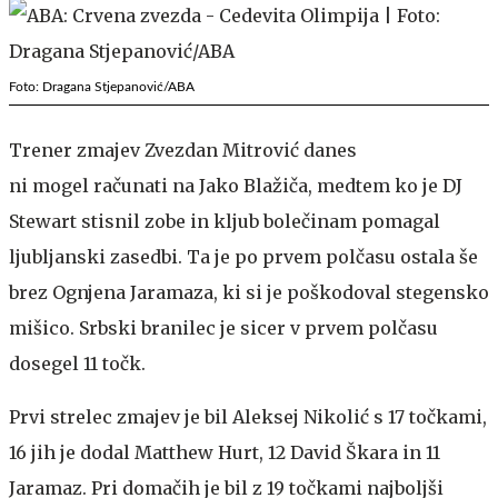
Foto: Dragana Stjepanović/ABA
Trener zmajev Zvezdan Mitrović danes
ni mogel računati na Jako Blažiča, medtem ko je DJ
Stewart stisnil zobe in kljub bolečinam pomagal
ljubljanski zasedbi. Ta je po prvem polčasu ostala še
brez Ognjena Jaramaza, ki si je poškodoval stegensko
mišico. Srbski branilec je sicer v prvem polčasu
dosegel 11 točk.
Prvi strelec zmajev je bil Aleksej Nikolić s 17 točkami,
16 jih je dodal Matthew Hurt, 12 David Škara in 11
Jaramaz. Pri domačih je bil z 19 točkami najboljši