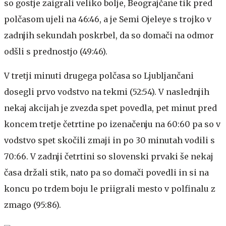
so gostje zaigrali veliko bolje, Beograjčane tik pred
polčasom ujeli na 46:46, a je Semi Ojeleye s trojko v
zadnjih sekundah poskrbel, da so domači na odmor
odšli s prednostjo (49:46).
V tretji minuti drugega polčasa so Ljubljančani
dosegli prvo vodstvo na tekmi (52:54). V naslednjih
nekaj akcijah je zvezda spet povedla, pet minut pred
koncem tretje četrtine po izenačenju na 60:60 pa so v
vodstvo spet skočili zmaji in po 30 minutah vodili s
70:66. V zadnji četrtini so slovenski prvaki še nekaj
časa držali stik, nato pa so domači povedli in si na
koncu po trdem boju le priigrali mesto v polfinalu z
zmago (95:86).