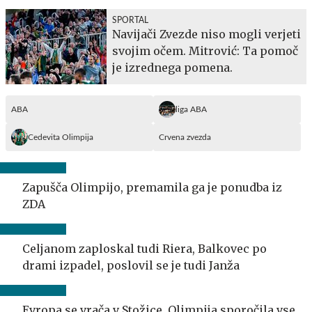
SPORTAL
Navijači Zvezde niso mogli verjeti
svojim očem. Mitrović: Ta pomoč
je izrednega pomena.
ABA
liga ABA
Cedevita Olimpija
Crvena zvezda
Zapušča Olimpijo, premamila ga je ponudba iz
ZDA
Celjanom zaploskal tudi Riera, Balkovec po
drami izpadel, poslovil se je tudi Janža
Evropa se vrača v Stožice. Olimpija sporočila vse