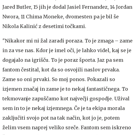
Jared Butler, 15 jih je dodal Jasiel Fernandez, 14 Jordan
Nwora, 11 Chima Moneke, dvomesten pa je bil še
Nikola Kalinić z desetimi točkami.
"Nikakor mi ni žal zaradi poraza. To je zmaga – zame
in za vse nas. Kdor je imel oči, je lahko videl, kaj se je
dogajalo na igrišču. To je poraz športa. Jaz pa sem
fantom čestital, kot da so osvojili naslov prvaka.
Zame so oni prvaki. So moj ponos. Pokazali so
izjemen značaj in zame je to nekaj fantastičnega. To
tekmovanje zapuščamo kot največji gospodje. Užival
sem in to je nekaj izjemnega. Če je ta ekipa morala
zaključiti svojo pot na tak način, kot jo je, potem
želim vsem naprej veliko sreče. Fantom sem iskreno