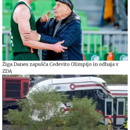
Žiga Daneu zapušča Cedevito Olimpijo in odhaja v
ZDA