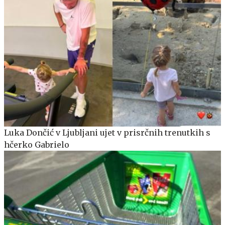
Luka Dončić v Ljubljani ujet v prisrčnih trenutkih s
hčerko Gabrielo