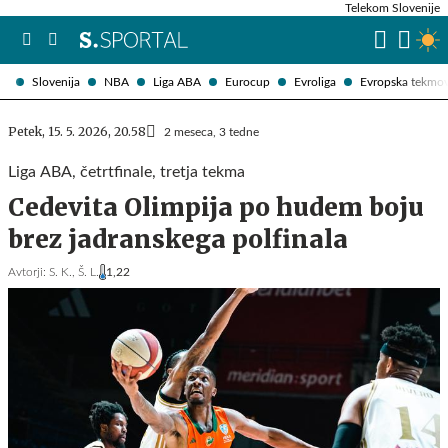
Telekom Slovenije
Slovenija
NBA
Liga ABA
Eurocup
Evroliga
Evropska tekmo
Petek, 15. 5. 2026, 20.58
2 meseca, 3 tedne
Liga ABA, četrtfinale, tretja tekma
Cedevita Olimpija po hudem boju
brez jadranskega polfinala
Avtorji:
S. K.,
Š. L.
1,22