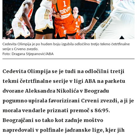
Cedevita Olimpija je po hudem boju izgubila odločilno tretjo tekmo četrtfinalne
serije s Crveno zvezdo.
Foto: Dragana Stjepanović/ABA
Cedevita Olimpija se je tudi na odločilni tretji
tekmi četrtfinalne serije v ligi ABA na parketu
dvorane Aleksandra Nikolića v Beogradu
pogumno upirala favorizirani Crveni zvezdi, a ji je
morala vendarle priznati premoč s 86:95.
Beograjčani so tako kot zadnje moštvo
napredovali v polfinale jadranske lige, kjer jih