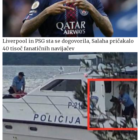
Liverpool in PSG sta se dogovorila, Salaha pričakalo
40 tisoč fanatičnih navijačev