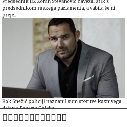
Predsednik DZ Zoran Stevanović navezal stik s
predsednikom ruskega parlamenta, a vabila še ni
prejel
Rok Snežič policiji naznanil sum storitve kaznivega
dejanja Roberta Goloba