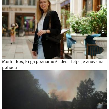
Modni kos, ki ga poznamo že desetletja, je znova na
pohodu