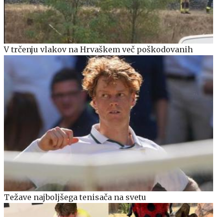
V trčenju vlakov na Hrvaškem več poškodovanih
Težave najboljšega tenisača na svetu