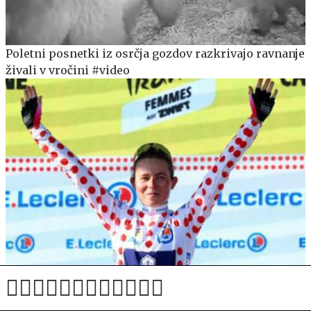
Poletni posnetki iz osrčja gozdov razkrivajo ravnanje
živali v vročini #video
"Že tri leta brez menstruacije." Nosilka pikčaste
majice razkrila visoko ceno vrhunskega kolesarstva.