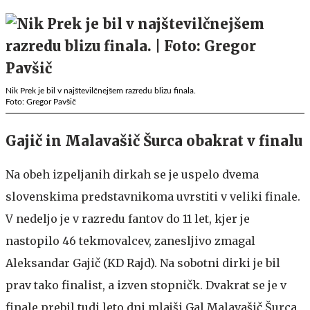
Nik Prek je bil v najštevilčnejšem razredu blizu finala.
Foto: Gregor Pavšič
Gajič in Malavašič Šurca obakrat v finalu
Na obeh izpeljanih dirkah se je uspelo dvema
slovenskima predstavnikoma uvrstiti v veliki finale.
V nedeljo je v razredu fantov do 11 let, kjer je
nastopilo 46 tekmovalcev, zanesljivo zmagal
Aleksandar Gajič (KD Rajd). Na sobotni dirki je bil
prav tako finalist, a izven stopničk. Dvakrat se je v
finale prebil tudi leto dni mlajši Gal Malavašič Šurca