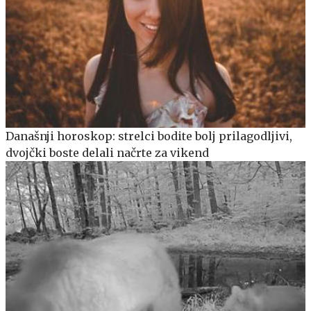
Današnji horoskop: strelci bodite bolj prilagodljivi,
dvojčki boste delali načrte za vikend