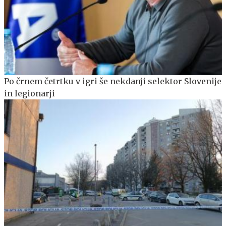
Po črnem četrtku v igri še nekdanji selektor Slovenije
in legionarji