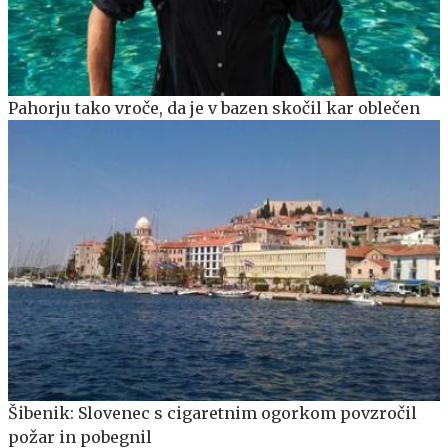
Pahorju tako vroče, da je v bazen skočil kar oblečen
Šibenik: Slovenec s cigaretnim ogorkom povzročil
požar in pobegnil