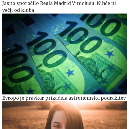
Jasno sporočilo Reala Madrid Viniciusu: Nihče ni
večji od kluba
Evropo je pravkar prizadela astronomska podražitev