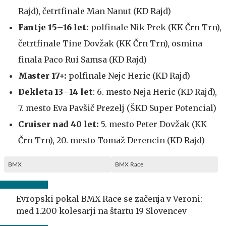
Rajd), četrtfinale Man Nanut (KD Rajd)
Fantje 15
–
16 let:
polfinale Nik Prek (KK Črn Trn),
četrtfinale Tine Dovžak (KK Črn Trn), osmina
finala Paco Rui Samsa (KD Rajd)
Master 17+:
polfinale Nejc Heric (KD Rajd)
Dekleta 13
–
14 let
: 6. mesto Neja Heric (KD Rajd),
7. mesto Eva Pavšič Prezelj (ŠKD Super Potencial)
Cruiser nad 40 let:
5. mesto Peter Dovžak (KK
Črn Trn), 20. mesto Tomaž Derencin (KD Rajd)
BMX
BMX Race
Evropski pokal BMX Race se začenja v Veroni:
med 1.200 kolesarji na štartu 19 Slovencev