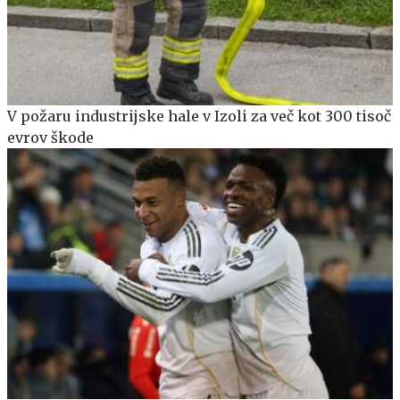
V požaru industrijske hale v Izoli za več kot 300 tisoč
evrov škode