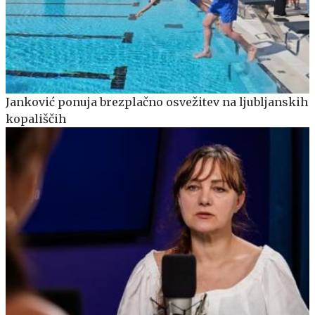
Janković ponuja brezplačno osvežitev na ljubljanskih
kopališčih