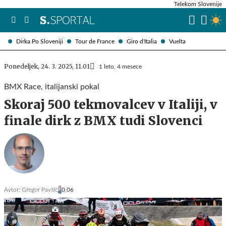
Telekom Slovenije
Dirka Po Sloveniji
Tour de France
Giro d'Italia
Vuelta
Ponedeljek, 24. 3. 2025, 11.01
1 leto, 4 mesece
BMX Race, italijanski pokal
Skoraj 500 tekmovalcev v Italiji, v
finale dirk z BMX tudi Slovenci
Avtor:
Gregor Pavšič
0,06