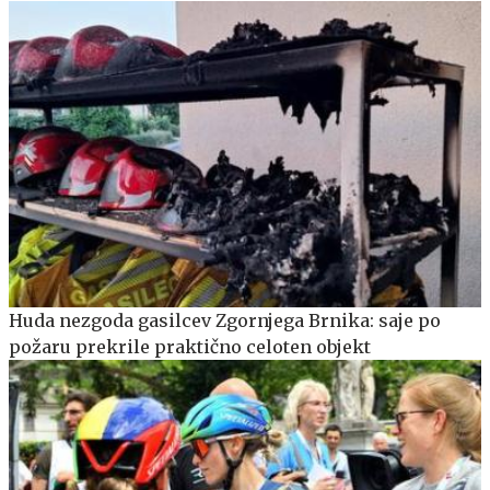
Huda nezgoda gasilcev Zgornjega Brnika: saje po
požaru prekrile praktično celoten objekt