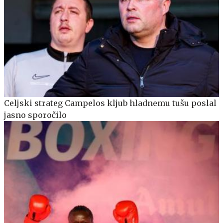
Celjski strateg Campelos kljub hladnemu tušu poslal
jasno sporočilo