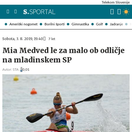
Telekom Slovenije
Ameriški nogomet
Borilni športi
Gimnastika
Golf
Jadranje
K
Sobota, 3. 8. 2019, 19.40
7 let
Mia Medved le za malo ob odličje
na mladinskem SP
Avtor:
STA ,
0,01