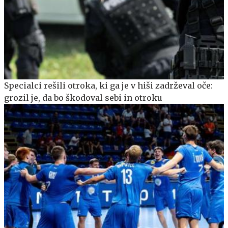
Specialci rešili otroka, ki ga je v hiši zadrževal oče:
grozil je, da bo škodoval sebi in otroku