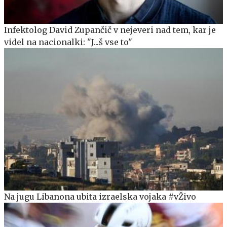
Infektolog David Zupančič v nejeveri nad tem, kar je
videl na nacionalki: "J...š vse to"
Na jugu Libanona ubita izraelska vojaka #vŽivo