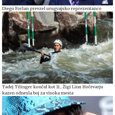
Diego Forlan prevzel urugvajsko reprezentanco
Tadej Tilinger končal kot 11., Žigi Linu Hočevarju
kazen odnesla boj za visoka mesta