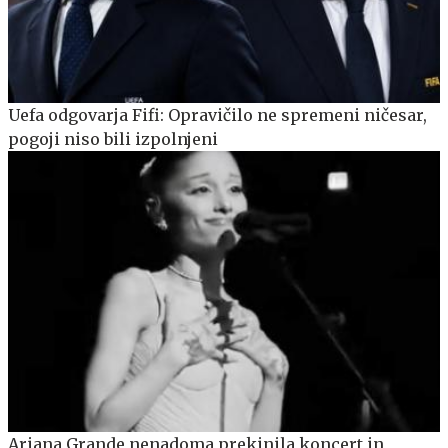
Uefa odgovarja Fifi: Opravičilo ne spremeni ničesar,
pogoji niso bili izpolnjeni
Ariana Grande nenadoma prekinila koncert in