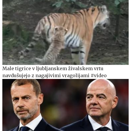
Male tigrice v ljubljanskem živalskem vrtu
navdušujejo z nagajivimi vragolijami #video