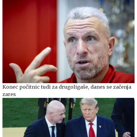
Konec počitnic tudi za drugoligaše, danes se začenja
zares