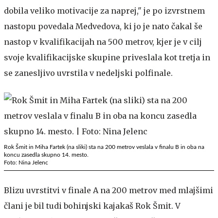
dobila veliko motivacije za naprej," je po izvrstnem
nastopu povedala Medvedova, ki jo je nato čakal še
nastop v kvalifikacijah na 500 metrov, kjer je v cilj
svoje kvalifikacijske skupine priveslala kot tretja in
se zanesljivo uvrstila v nedeljski polfinale.
Rok Šmit in Miha Fartek (na sliki) sta na 200 metrov veslala v finalu B in oba na
koncu zasedla skupno 14. mesto.
Foto: Nina Jelenc
Blizu uvrstitvi v finale A na 200 metrov med mlajšimi
člani je bil tudi bohinjski kajakaš Rok Šmit. V