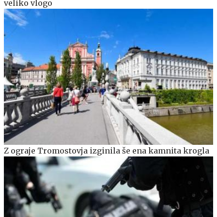
veliko vlogo
Z ograje Tromostovja izginila še ena kamnita krogla