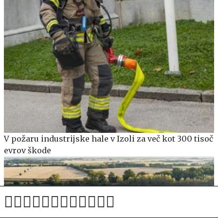
V požaru industrijske hale v Izoli za več kot 300 tisoč
evrov škode