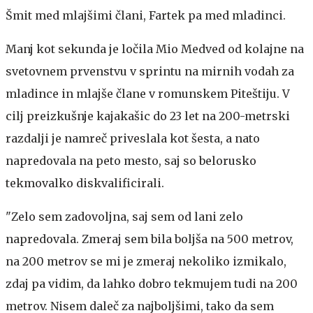
Šmit med mlajšimi člani, Fartek pa med mladinci.
Manj kot sekunda je ločila Mio Medved od kolajne na
svetovnem prvenstvu v sprintu na mirnih vodah za
mladince in mlajše člane v romunskem Piteštiju. V
cilj preizkušnje kajakašic do 23 let na 200-metrski
razdalji je namreč priveslala kot šesta, a nato
napredovala na peto mesto, saj so belorusko
tekmovalko diskvalificirali.
"Zelo sem zadovoljna, saj sem od lani zelo
napredovala. Zmeraj sem bila boljša na 500 metrov,
na 200 metrov se mi je zmeraj nekoliko izmikalo,
zdaj pa vidim, da lahko dobro tekmujem tudi na 200
metrov. Nisem daleč za najboljšimi, tako da sem