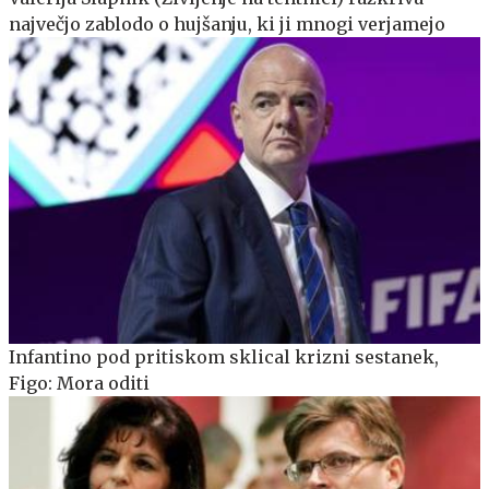
največjo zablodo o hujšanju, ki ji mnogi verjamejo
Infantino pod pritiskom sklical krizni sestanek,
Figo: Mora oditi