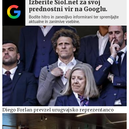
Izberite Siol.net za svoj
prednostni vir na Googlu.
Bodite hitro in zanesljivo informirani ter spremljajte
aktualne in zanimive vsebine.
Diego Forlan prevzel urugvajsko reprezentanco