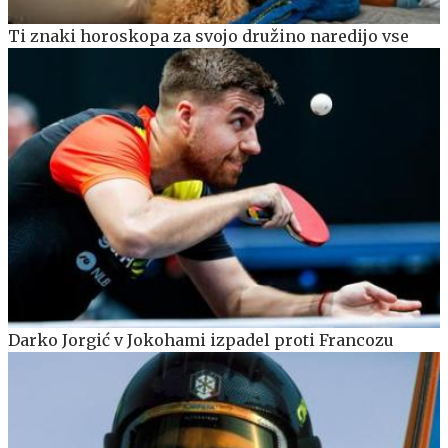
Ti znaki horoskopa za svojo družino naredijo vse
Darko Jorgić v Jokohami izpadel proti Francozu