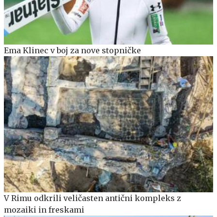
Ema Klinec v boj za nove stopničke
V Rimu odkrili veličasten antični kompleks z
mozaiki in freskami