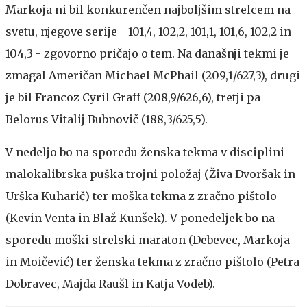
Markoja ni bil konkurenčen najboljšim strelcem na
svetu, njegove serije - 101,4, 102,2, 101,1, 101,6, 102,2 in
104,3 - zgovorno pričajo o tem. Na današnji tekmi je
zmagal Američan Michael McPhail (209,1/627,3), drugi
je bil Francoz Cyril Graff (208,9/626,6), tretji pa
Belorus Vitalij Bubnovič (188,3/625,5).
V nedeljo bo na sporedu ženska tekma v disciplini
malokalibrska puška trojni položaj (Živa Dvoršak in
Urška Kuharič) ter moška tekma z zračno pištolo
(Kevin Venta in Blaž Kunšek). V ponedeljek bo na
sporedu moški strelski maraton (Debevec, Markoja
in Moičević) ter ženska tekma z zračno pištolo (Petra
Dobravec, Majda Raušl in Katja Vodeb).