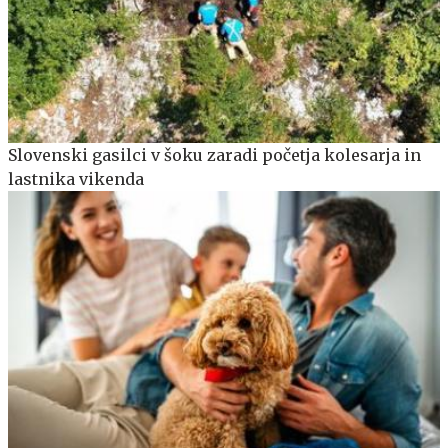
Slovenski gasilci v šoku zaradi početja kolesarja in
lastnika vikenda