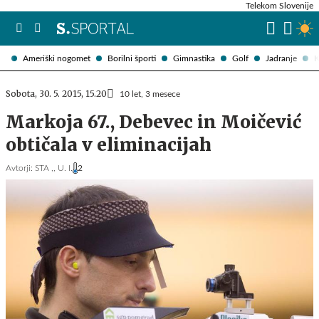
Telekom Slovenije
Ameriški nogomet
Borilni športi
Gimnastika
Golf
Jadranje
K
Sobota, 30. 5. 2015, 15.20
10 let, 3 mesece
Markoja 67., Debevec in Moičević
obtičala v eliminacijah
Avtorji:
STA ,,
U. I.
2