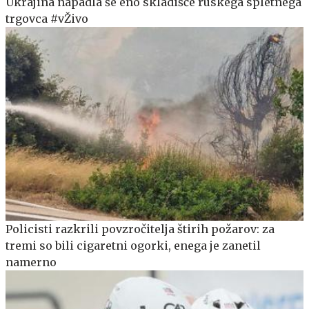
Ukrajina napadla še eno skladišče ruskega spletnega
trgovca #vŽivo
Policisti razkrili povzročitelja štirih požarov: za
tremi so bili cigaretni ogorki, enega je zanetil
namerno