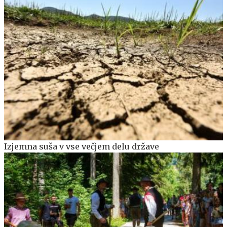
Izjemna suša v vse večjem delu države