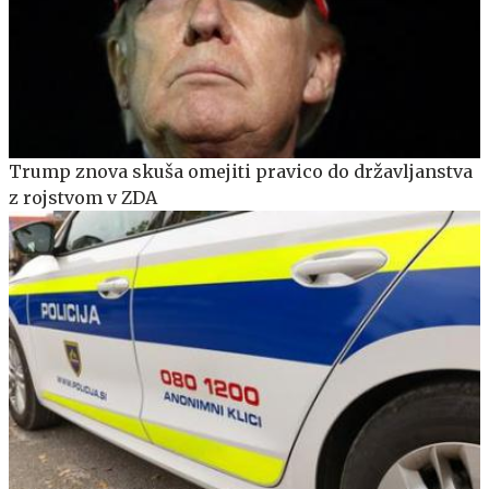
Trump znova skuša omejiti pravico do državljanstva
z rojstvom v ZDA