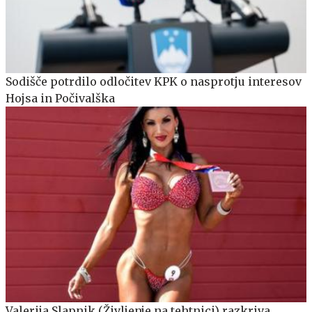
Sodišče potrdilo odločitev KPK o nasprotju interesov
Hojsa in Počivalška
Valerija Slapnik (Življenje na tehtnici) razkriva