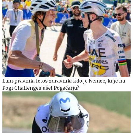
Lani pravnik, letos zdravnik: kdo je Nemec, ki je na
Pogi Challengeu ušel Pogačarju?