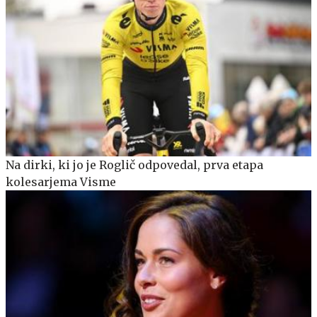
Na dirki, ki jo je Roglič odpovedal, prva etapa
kolesarjema Visme