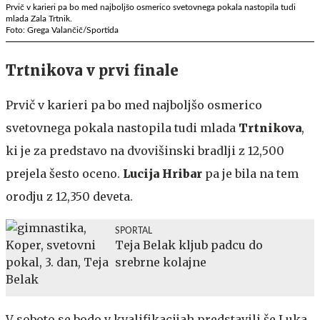
Prvič v karieri pa bo med najboljšo osmerico svetovnega pokala nastopila tudi
mlada Zala Trtnik.
Foto: Grega Valančič/Sportida
Trtnikova v prvi finale
Prvič v karieri pa bo med najboljšo osmerico
svetovnega pokala nastopila tudi mlada
Trtnikova
,
ki je za predstavo na dvovišinski bradlji z 12,500
prejela šesto oceno.
Lucija Hribar
pa je bila na tem
orodju z 12,350 deveta.
SPORTAL
Teja Belak kljub padcu do
srebrne kolajne
V soboto se bodo v kvalifikacijah predstavili še Luka