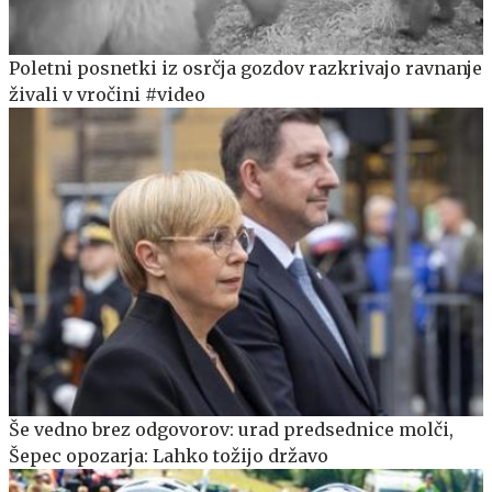
Poletni posnetki iz osrčja gozdov razkrivajo ravnanje
živali v vročini #video
Še vedno brez odgovorov: urad predsednice molči,
Šepec opozarja: Lahko tožijo državo