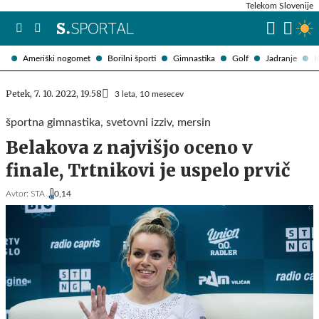
Telekom Slovenije
Ameriški nogomet
Borilni športi
Gimnastika
Golf
Jadranje
K
Petek, 7. 10. 2022, 19.58
3 leta, 10 mesecev
športna gimnastika, svetovni izziv, mersin
Belakova z najvišjo oceno v
finale, Trtnikovi je uspelo prvič
Avtor:
STA ,
0,14