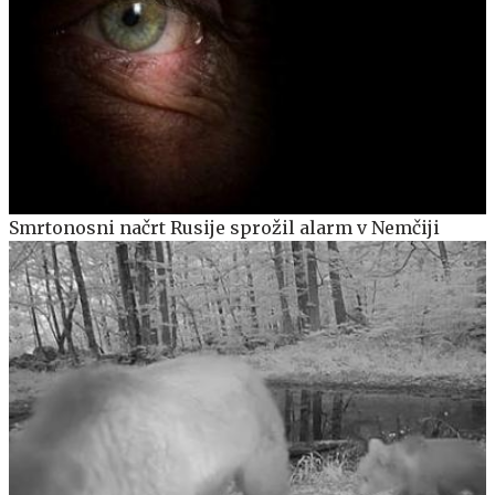
Smrtonosni načrt Rusije sprožil alarm v Nemčiji