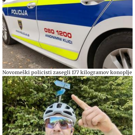
Novomeški policisti zasegli 177 kilogramov konoplje