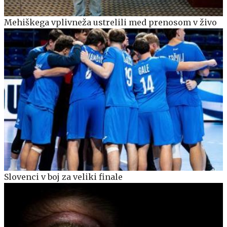
Mehiškega vplivneža ustrelili med prenosom v živo
Slovenci v boj za veliki finale