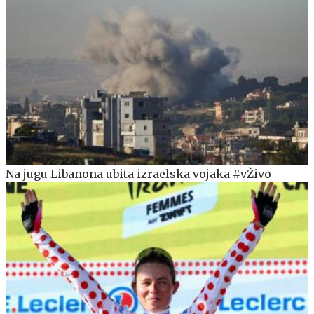
Na jugu Libanona ubita izraelska vojaka #vŽivo