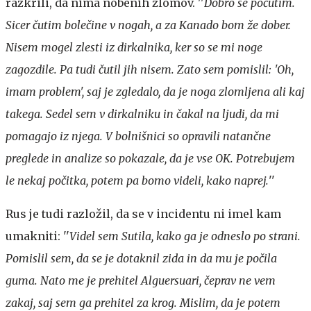
razkrili, da nima nobenih zlomov. ''
Dobro se počutim.
Sicer čutim bolečine v nogah, a za Kanado bom že dober.
Nisem mogel zlesti iz dirkalnika, ker so se mi noge
zagozdile. Pa tudi čutil jih nisem. Zato sem pomislil: 'Oh,
imam problem', saj je zgledalo, da je noga zlomljena ali kaj
takega. Sedel sem v dirkalniku in čakal na ljudi, da mi
pomagajo iz njega. V bolnišnici so opravili natančne
preglede in analize so pokazale, da je vse OK. Potrebujem
le nekaj počitka, potem pa bomo videli, kako naprej.
''
Rus je tudi razložil, da se v incidentu ni imel kam
umakniti: ''
Videl sem Sutila, kako ga je odneslo po strani.
Pomislil sem, da se je dotaknil zida in da mu je počila
guma. Nato me je prehitel Alguersuari, čeprav ne vem
zakaj, saj sem ga prehitel za krog. Mislim, da je potem