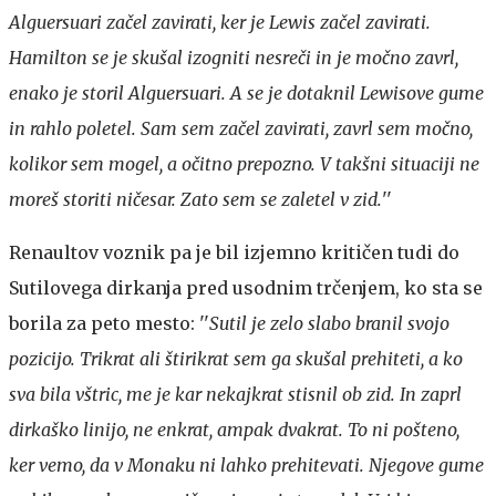
Alguersuari začel zavirati, ker je Lewis začel zavirati.
Hamilton se je skušal izogniti nesreči in je močno zavrl,
enako je storil Alguersuari. A se je dotaknil Lewisove gume
in rahlo poletel. Sam sem začel zavirati, zavrl sem močno,
kolikor sem mogel, a očitno prepozno. V takšni situaciji ne
moreš storiti ničesar. Zato sem se zaletel v zid.
''
Renaultov voznik pa je bil izjemno kritičen tudi do
Sutilovega dirkanja pred usodnim trčenjem, ko sta se
borila za peto mesto: ''
Sutil je zelo slabo branil svojo
pozicijo. Trikrat ali štirikrat sem ga skušal prehiteti, a ko
sva bila vštric, me je kar nekajkrat stisnil ob zid. In zaprl
dirkaško linijo, ne enkrat, ampak dvakrat. To ni pošteno,
ker vemo, da v Monaku ni lahko prehitevati. Njegove gume