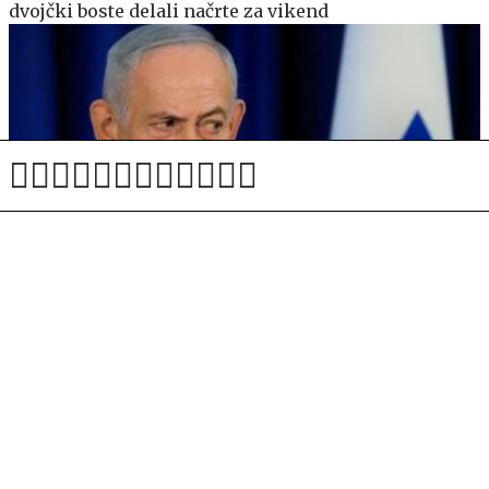
dvojčki boste delali načrte za vikend
Izrael Washingtonu izrazil pomisleke glede načrta
razorožitve Hamasa