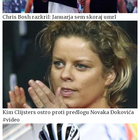
Chris Bosh razkril: Januarja sem skoraj umrl
Kim Clijsters ostro proti predlogu Novaka Đokovića
#video