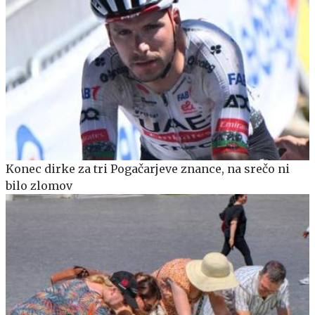
Konec dirke za tri Pogačarjeve znance, na srečo ni
bilo zlomov