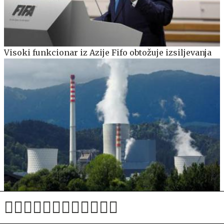
Visoki funkcionar iz Azije Fifo obtožuje izsiljevanja
Nepredvidena okvara Teša 6 bo vplivala na letošnje
poslovanje