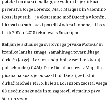
potekal na mokri podlagi, so vodilni trije dirkači
prvenstva Jorge Lorenzo, Marc Marquez in Valentino
Rossi izpustili – je ekstremno moč Ducatija v končni
hitrosti na suhi stezi potrdil Andrea Iannone, ki bo v
letih 2017 in 2018 tekmoval s Suzukijem.
Italijan je aktualnega svetovnega prvaka MotoGP in
branilca lanske zmage, Yamahinega tovarniškega
dirkača Jorgeja Lorenza, odpihnil z razliko skoraj
pol sekunde (+0,461). Da je Ducatiju steza v Mugellu
pisana na kožo, je pokazal tudi Ducatijev testni
dirkač Michele Pirro, ki je za Lorenzom zaostal vsega
88 tisočink sekunde in si zagotovil virtualno prvo
štartno vrsto.