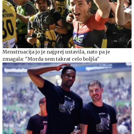
Menstruacija jo je najprej ustavila, nato pa je
zmagala: "Morda sem takrat celo boljša"