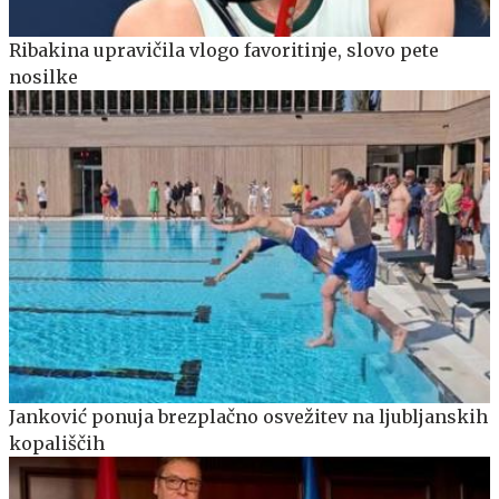
Ribakina upravičila vlogo favoritinje, slovo pete
nosilke
Janković ponuja brezplačno osvežitev na ljubljanskih
kopališčih