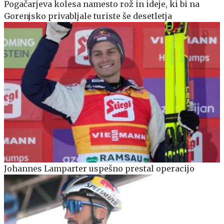
Pogačarjeva kolesa namesto rož in ideje, ki bi na
Gorenjsko privabljale turiste še desetletja
Johannes Lamparter uspešno prestal operacijo