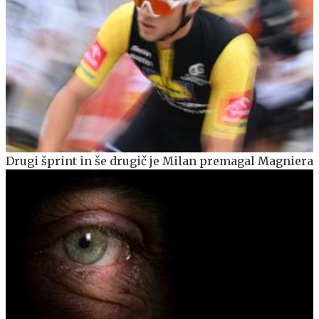
Drugi šprint in še drugič je Milan premagal Magniera