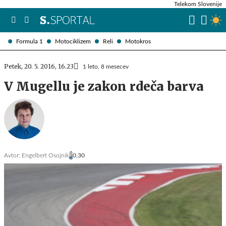
Telekom Slovenije
Formula 1
Motociklizem
Reli
Motokros
Petek, 20. 5. 2016, 16.23
1 leto, 8 mesecev
V Mugellu je zakon rdeča barva
Avtor:
Engelbert Osojnik
0,30