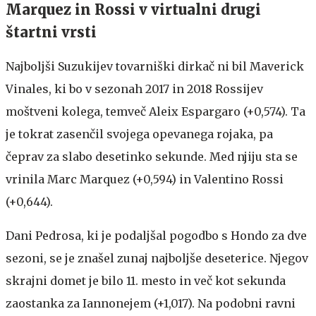
Marquez in Rossi v virtualni drugi
štartni vrsti
Najboljši Suzukijev tovarniški dirkač ni bil Maverick
Vinales, ki bo v sezonah 2017 in 2018 Rossijev
moštveni kolega, temveč Aleix Espargaro (+0,574). Ta
je tokrat zasenčil svojega opevanega rojaka, pa
čeprav za slabo desetinko sekunde. Med njiju sta se
vrinila Marc Marquez (+0,594) in Valentino Rossi
(+0,644).
Dani Pedrosa, ki je podaljšal pogodbo s Hondo za dve
sezoni, se je znašel zunaj najboljše deseterice. Njegov
skrajni domet je bilo 11. mesto in več kot sekunda
zaostanka za Iannonejem (+1,017). Na podobni ravni