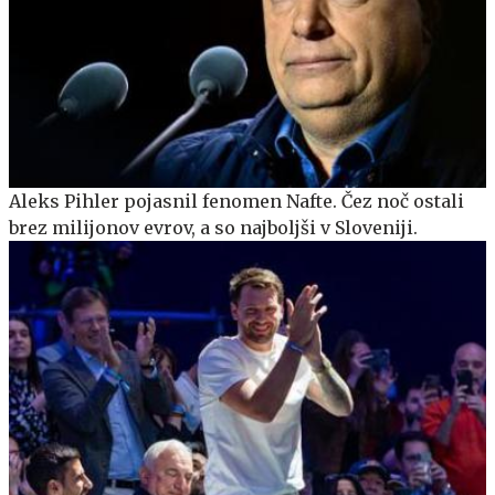
Aleks Pihler pojasnil fenomen Nafte. Čez noč ostali
brez milijonov evrov, a so najboljši v Sloveniji.