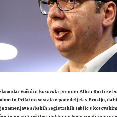
ksandar Vučić in kosovski premier Albin Kurti se bos
om in Prištino sestala v ponedeljek v Bruslju, da bi
ja zamenjave srbskih registrskih tablic s kosovskimi
čen in ne vidi rešitve, dokler ne bodo izpolnjene sr