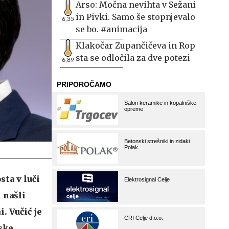
Arso: Močna nevihta v Sežani
in Pivki. Samo še stopnjevalo
6,35
se bo. #animacija
Klakočar Zupančičeva in Rop
sta se odločila za dve potezi
6,89
ta v luči
 našli
. Vučić je
bske