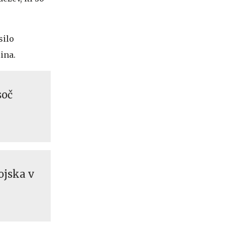
silo
Hina.
soč
ojska v