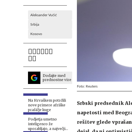
Aleksander Vučić
Srbija
Kosovo
Dodajte med
prednostne vire
Foto: Reuters
Na Hrvaškem potrdili
Srbski predsednik Ale
nove primere afriške
prašičje kuge
napetosti med Beograd
Podjetja umetno
rešitev glede vprašan
inteligenco že
uporabljajo, a največji
dejal, da ni optimisti