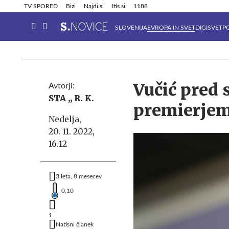
Info in obvestila
Tehnik
TV SPORED
Bizi
Najdi.si
Itis.si
1188
SLOVENIJA
EVROPA IN SVET
DIGISVET
P
Vučić pred
Avtorji:
STA ,,
R. K.
premierjem 
Nedelja,
20. 11. 2022,
16.12
3 leta, 8 mesecev
0,10
1
Natisni članek