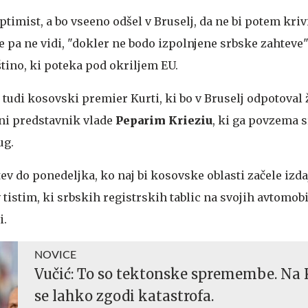
optimist, a bo vseeno odšel v Bruselj, da ne bi potem krivi
ve pa ne vidi, "dokler ne bodo izpolnjene srbske zahteve"
ino, ki poteka pod okriljem EU.
 tudi kosovski premier Kurti, ki bo v Bruselj odpotoval ž
vni predstavnik vlade
Peparim Krieziu
, ki ga povzema 
ug.
tev do ponedeljka, ko naj bi kosovske oblasti začele izd
v tistim, ki srbskih registrskih tablic na svojih avtomob
i.
NOVICE
Vučić: To so tektonske spremembe. Na
se lahko zgodi katastrofa.