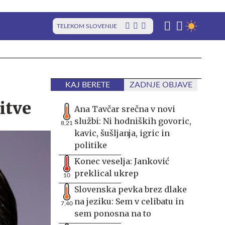
TELEKOM SLOVENIJE
KAJ BERETE
ZADNJE OBJAVE
itve
Ana Tavčar srečna v novi
službi: Ni hodniških govoric,
8,21
kavic, šušljanja, igric in
politike
Konec veselja: Janković
preklical ukrep
10
Slovenska pevka brez dlake
na jeziku: Sem v celibatu in
7,40
sem ponosna na to