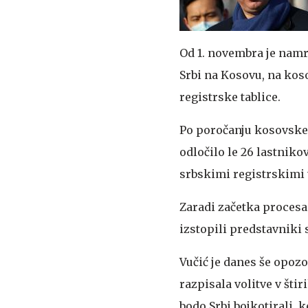
Od 1. novembra je namre
Srbi na Kosovu, na kos
registrske tablice.
Po poročanju kosovske 
odločilo le 26 lastniko
srbskimi registrskimi 
Zaradi začetka procesa
izstopili predstavniki
Vučić je danes še opozor
razpisala volitve v šti
bodo Srbi bojkotirali, k