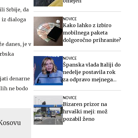
omejen
li Srbije, da
 iz dialoga
NOVICE
Kako lahko z izbiro
mobilnega paketa
dolgoročno prihranite?
e danes, je v
srbska
NOVICE
Španska vlada Italiji do
nedelje postavila rok
ajati denarne
za odpravo mejnega
nadzora
ilih ne bodo
NOVICE
Bizaren prizor na
hrvaški meji: mož
pozabil ženo
 Kosovu