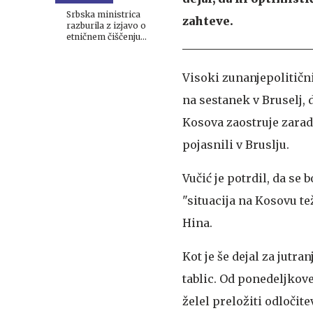
izziv ni več tehnologija
Srbska ministrica
zahteve.
razburila z izjavo o
etničnem čiščenju
Kosova
Visoki zunanjepolitičn
na sestanek v Bruselj, 
Kosova zaostruje zarad
pojasnili v Bruslju.
Vučić je potrdil, da se 
"situacija na Kosovu te
Hina.
Kot je še dejal za jutr
tablic. Od ponedeljkove
želel preložiti odločitev