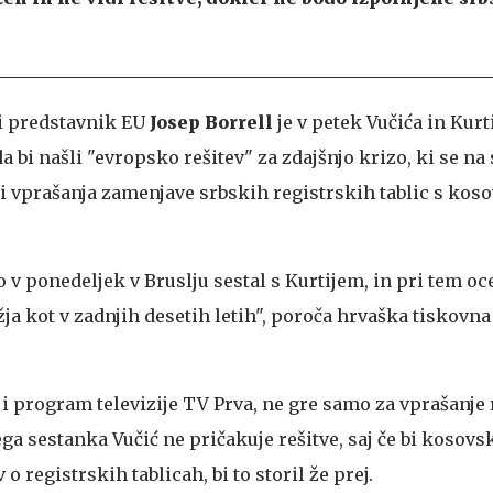
i predstavnik EU
Josep Borrell
je v petek Vučića in Kurt
da bi našli "evropsko rešitev" za zdajšnjo krizo, ki se na
i vprašanja zamenjave srbskih registrskih tablic s kos
bo v ponedeljek v Bruslju sestal s Kurtijem, in pri tem oce
žja kot v zadnjih desetih letih", poroča hrvaška tiskovna
anji program televizije TV Prva, ne gre samo za vprašanje
ga sestanka Vučić ne pričakuje rešitve, saj če bi kosov
 o registrskih tablicah, bi to storil že prej.