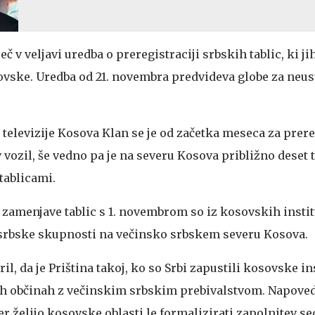
č v veljavi uredba o preregistraciji srbskih tablic, ki ji
ovske. Uredba od 21. novembra predvideva globe za neu
televizije Kosova Klan se je od začetka meseca za prere
v vozil, še vedno pa je na severu Kosova približno deset t
tablicami.
 zamenjave tablic s 1. novembrom so iz kosovskih instit
 srbske skupnosti na večinsko srbskem severu Kosova.
il, da je Priština takoj, ko so Srbi zapustili kosovske ins
rih občinah z večinskim srbskim prebivalstvom. Napoveda
er želijo kosovske oblasti le formalizirati zapolnitev se