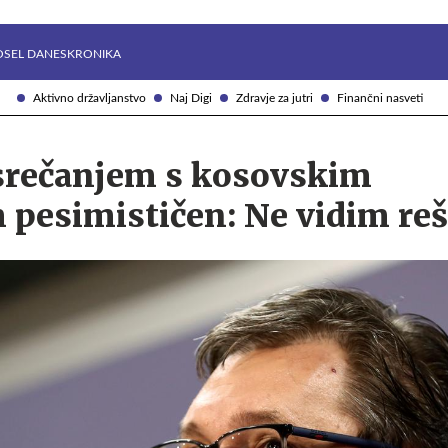
Želite prejemati e-novice?
Uživajmo pametno
OSEL DANES
KRONIKA
Aktivno državljanstvo
Naj Digi
Zdravje za jutri
Finančni nasveti
 srečanjem s kosovskim
pesimističen: Ne vidim reš