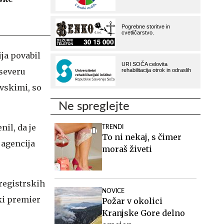
ija povabil
 severu
ovskimi, so
Ne spreglejte
nil, da je
TRENDI
To ni nekaj, s čimer
 agencija
moraš živeti
 registrskih
NOVICE
ski premier
Požar v okolici
Kranjske Gore delno