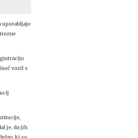
h uporabljajo
strezne
gistracijo
isoč vozil s
ucij
titucije,
l je, da jih
dežev, ki so