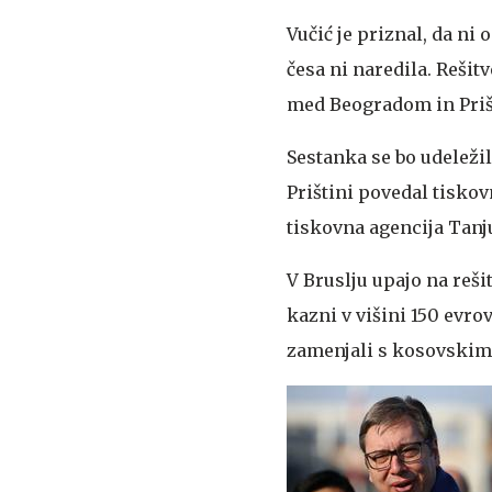
Vučić je priznal, da ni 
česa ni naredila. Rešit
med Beogradom in Prišt
Sestanka se bo udeležil
Prištini povedal tisko
tiskovna agencija Tanj
V Bruslju upajo na reši
kazni v višini 150 evro
zamenjali s kosovskim