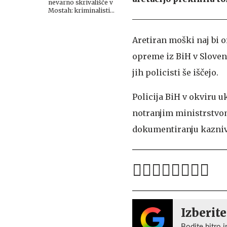
nevarno skrivališče v
Mostah: kriminalisti
zasegli več kosov
orožja in drogo #foto
Aretiran moški naj bi o
opreme iz BiH v Sloveni
jih policisti še iščejo.
Policija BiH v okviru u
notranjim ministrstvom
dokumentiranju kaznivi
Izberite
Bodite hitro i