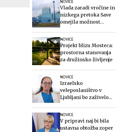
NOVICE
Vlada zaradi vročine in
nizkega pretoka Save
omejila možnost
zaustavitve nuklearke
Krško
NOVICE
Projekt blizu Mosteca:
prostorna stanovanja
za družinsko življenje
NOVICE
Izraelsko
veleposlaništvo v
Ljubljani bo zaživelo
septembra
NOVICE
V pripravi naj bi bila
ustavna obtožba zoper