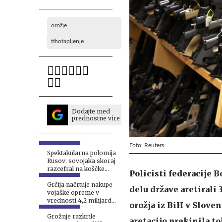
orožje
tihotapljenje
Dodajte med
prednostne vire
Foto: Reuters
Spektakularna polomija
Rusov: sovojaka skoraj
razcefral na koščke
Policisti federacije
#video
Grčija načrtuje nakupe
delu države aretirali
vojaške opreme v
vrednosti 4,2 milijarde
orožja iz BiH v Sloveni
evrov
Grožnje razkrile
aretacijo prekinila t