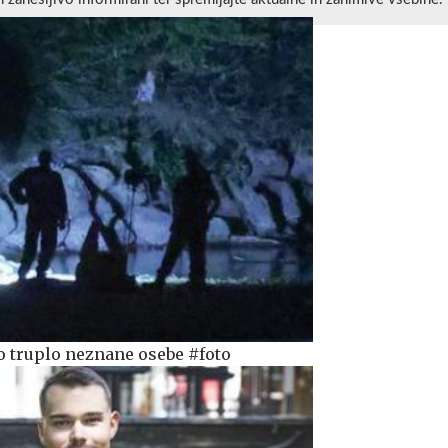
no truplo neznane osebe #foto