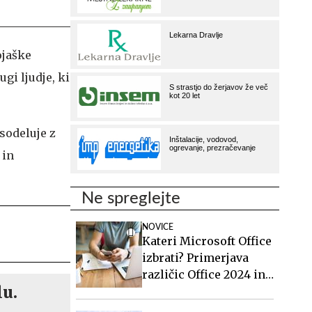
ojaške
gi ljudje, ki
sodeluje z
 in
Ne spreglejte
NOVICE
Kateri Microsoft Office
izbrati? Primerjava
različic Office 2024 in
lu.
Office 2021.