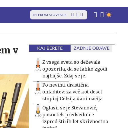
TELEKOM SLOVENIJE
em v
KAJ BERETE
ZADNJE OBJAVE
Z vsega sveta so deževala
opozorila, da se lahko zgodi
8,67
najhujše. Zdaj se je.
Po nevihti drastična
ohladitev: za več kot deset
7,32
stopinj Celzija #animacija
Oglasil se je Stevanović,
posnetek predsednice
6,50
izpred štirih let skrivnostno