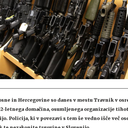
 Bosne in Hercegovine so danes v mestu Travnik v os
 32-letnega domačina, osumljenega organizacije tiho
jo. Policija, ki v povezavi s tem še vedno išče več ose
ok te nezakonite trgovine v Slovenijo.