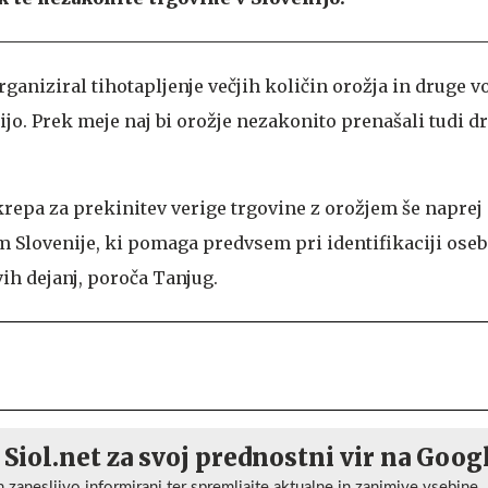
rganiziral tihotapljenje večjih količin orožja in druge v
jo. Prek meje naj bi orožje nezakonito prenašali tudi dru
krepa za prekinitev verige trgovine z orožjem še naprej 
 Slovenije, ki pomaga predvsem pri identifikaciji oseb
h dejanj, poroča Tanjug.
 Siol.net za svoj prednostni vir na Goog
n zanesljivo informirani ter spremljajte aktualne in zanimive vsebine.