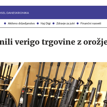
Želite prejemati e-novice?
Uživajmo pametno
OSEL DANES
KRONIKA
Aktivno državljanstvo
Naj Digi
Zdravje za jutri
Finančni nasveti
nili verigo trgovine z orožj