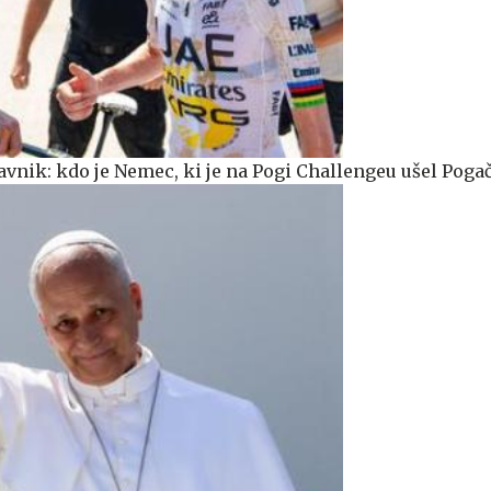
avnik: kdo je Nemec, ki je na Pogi Challengeu ušel Poga