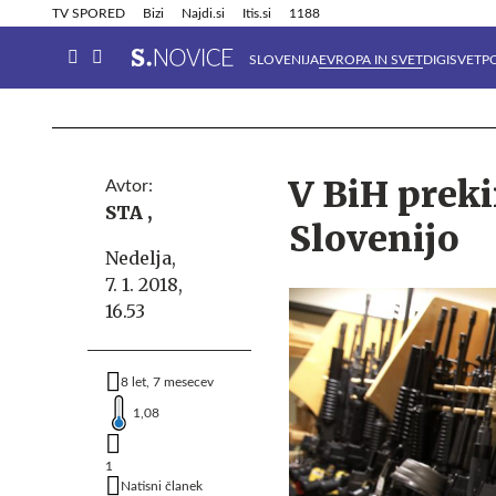
Info in obvestila
Tehnik
TV SPORED
Bizi
Najdi.si
Itis.si
1188
SLOVENIJA
EVROPA IN SVET
DIGISVET
P
V BiH preki
Avtor:
STA ,
Slovenijo
Nedelja,
7. 1. 2018,
16.53
8 let, 7 mesecev
1,08
1
Natisni članek