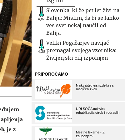
izginil
Slovenka, ki že pet let živi na
Baliju: Mislim, da bi se lahko
4,86
ves svet nekaj naučil od
Balija
Veliki Pogačarjev navijač
premagal svojega vzornika:
4,38
Življenjski cilj izpolnjen
rednjem
tapljenja
b, je z