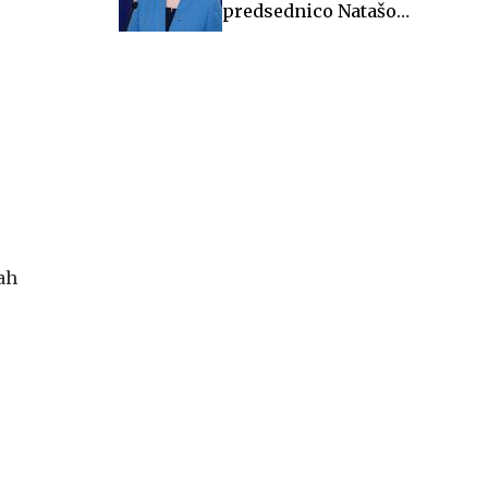
predsednico Natašo
Pirc Musar
bah