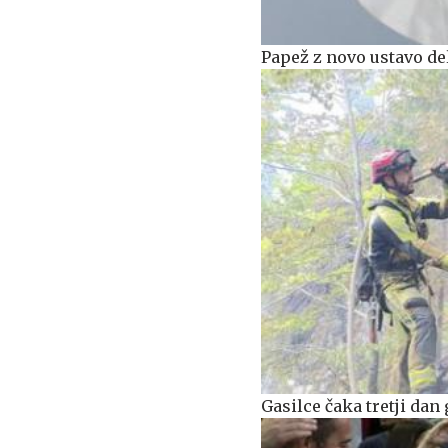
Papež z novo ustavo de
Gasilce čaka tretji da