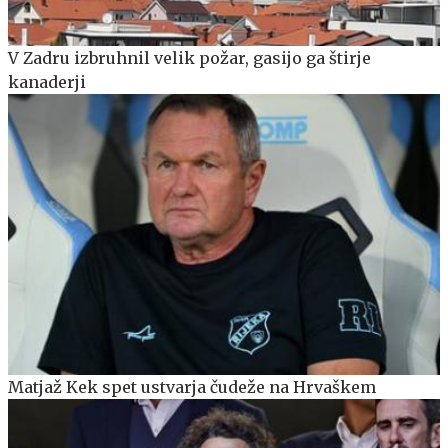
V Zadru izbruhnil velik požar, gasijo ga štirje
kanaderji
Matjaž Kek spet ustvarja čudeže na Hrvaškem