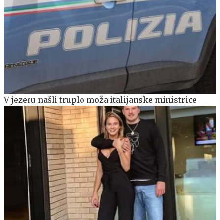
V jezeru našli truplo moža italijanske ministrice