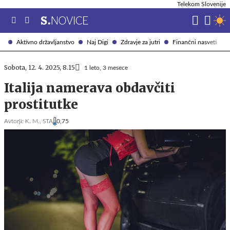
Telekom Slovenije
Aktivno državljanstvo
Naj Digi
Zdravje za jutri
Finančni nasveti
Sobota, 12. 4. 2025, 8.15
1 leto, 3 mesece
Italija namerava obdavčiti
prostitutke
Avtorji:
K. M.,
STA
0,75