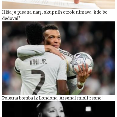
Hiša je pisana nanj, skupnih otrok nimava: kdo bo
dedoval?
Poletna bomba iz Londona, Arsenal misli resno!