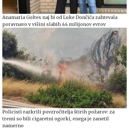
Anamaria Goltes naj bi od Luke Dončića zahtevala
poravnavo v višini slabih 44 milijonov evrov
Policisti razkrili povzročitelja štirih požarov: za
tremi so bili cigaretni ogorki, enega je zanetil
namerno