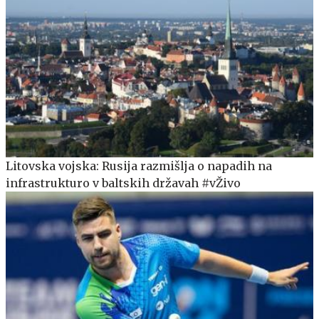
Litovska vojska: Rusija razmišlja o napadih na
infrastrukturo v baltskih državah #vŽivo