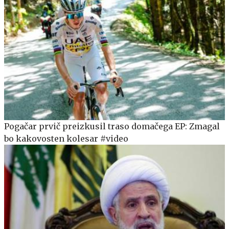
Pogačar prvič preizkusil traso domačega EP: Zmagal
bo kakovosten kolesar #video