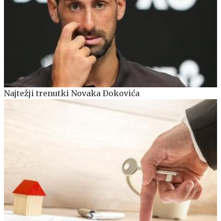
Najtežji trenutki Novaka Đokovića