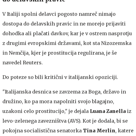
V Italiji spolni delavci pogosto namreč nimajo
dostopa do delavskih pravic in ne morejo prijaviti
dohodka ali plačati davkov, kar je v ostrem nasprotju
z drugimi evropskimi državami, kot sta Nizozemska
in Nemčija, kjer je prostitucija regulirana, je še
navedel Reuters.
Do poteze so bili kritični v italijanski opoziciji.
"Italijanska desnica se zavzema za Boga, državo in
družino, ko pa mora napolniti svojo blagajno,
uzakoni celo prostitucijo," je dejala
Luana Zanella
iz
levo-zelenega zavezništva (AVS). Kot je dodala, bi se
pokojna socialistična senatorka
Tina Merlin
, katere