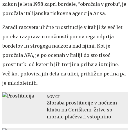
zakon je leta 1958 zaprl bordele, "obračala v grobu", je
poročala italijanska tiskovna agencija Ansa.
Zaradi razcveta ulične prostitucije v Italiji že več let
poteka razprava o možnosti ponovnega odprtja
bordelov in strogega nadzora nad njimi. Kot je
poročala APA, je po ocenah v Italiji do sto tisoč
prostitutk, od katerih jih tretjina prihaja iz tujine.
Več kot polovica jih dela na ulici, približno petina pa
je mladoletnih.
NOVICE
Zloraba prostitucije v nočnem
klubu na Goriškem: žrtve so
morale plačevati vstopnino