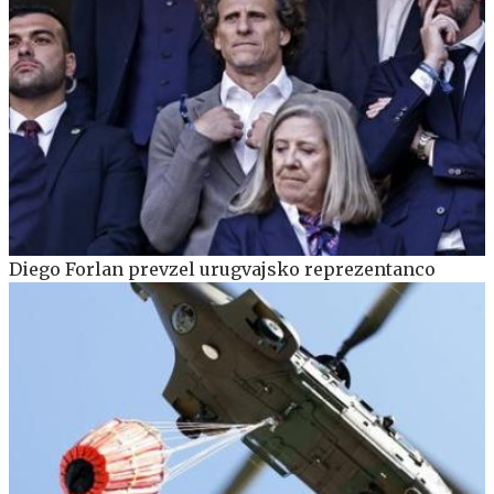
Diego Forlan prevzel urugvajsko reprezentanco