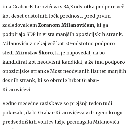
ima Grabar-Kitarovićeva s 34,3 odstotka podpore več
kot deset odstotnih točk prednosti pred prvim
zasledovalcem
Zoranom Milanovićem
, ki ga
podpirajo SDP in vrsta manjših opozicijskih strank.
Milanoviću z nekaj več kot 20-odstotno podporo
sledi
Miroslav Škoro
, ki je napovedal, da bo
kandidiral kot neodvisni kandidat, a že ima podporo
opozicijske stranke Most neodvisnih list ter manjših
desnih strank, ki so obrnile hrbet Grabar-
Kitarovićevi.
Redne mesečne raziskave so prejšnji teden tudi
pokazale, da bi Grabar-Kitarovićeva v drugem krogu
predsedniških volitev lažje premagala Milanovića