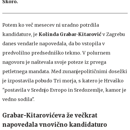
Škoro.
Potem ko več mesecev ni uradno potrdila
kandidature, je
Kolinda Grabar-Kitarović
v Zagrebu
danes vendarle napovedala, da bo vstopila v
predvolilno predsedniško tekmo. V polurnem
nagovoru je naštevala svoje poteze iz prvega
petletnega mandata. Med zunanjepolitičnimi dosežki
je izpostavila pobudo Tri morja, s katero je Hrvaško
"postavila v Srednjo Evropo in Sredozemlje, kamor je
vedno sodila".
Grabar-Kitarovićeva že večkrat
napovedala vnovično kandidaturo