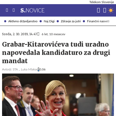
Telekom Slovenije
Aktivno državljanstvo
Naj Digi
Zdravje za jutri
Finančni nasveti
Sreda, 2. 10. 2019, 14.47
6 let, 10 mesecev
Grabar-Kitarovićeva tudi uradno
napovedala kandidaturo za drugi
mandat
Avtorji:
STA ,,
Luka Mlakar
0,06