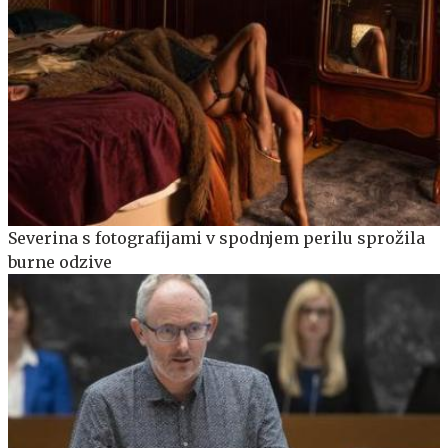
Severina s fotografijami v spodnjem perilu sprožila
burne odzive