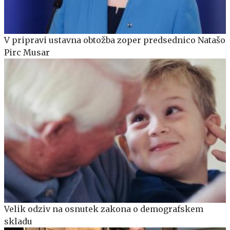
V pripravi ustavna obtožba zoper predsednico Natašo
Pirc Musar
Velik odziv na osnutek zakona o demografskem
skladu