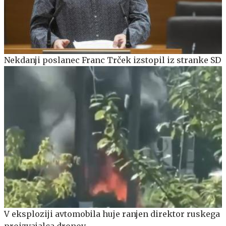
Nekdanji poslanec Franc Trček izstopil iz stranke SD
V eksploziji avtomobila huje ranjen direktor ruskega
proizvajalca dronov