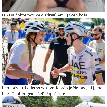
Iz ZDA dobre novice o zdravljenju Jake Škofa
Lani odvetnik, letos zdravnik: kdo je Nemec, ki je na
Pogi Challengeu 'ušel' Pogačarju?