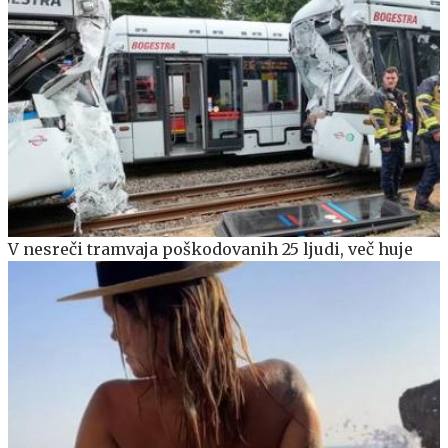
V nesreči tramvaja poškodovanih 25 ljudi, več huje