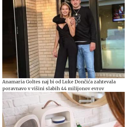
Anamaria Goltes naj bi od Luke Dončića zahtevala
poravnavo v višini slabih 44 milijonov evrov