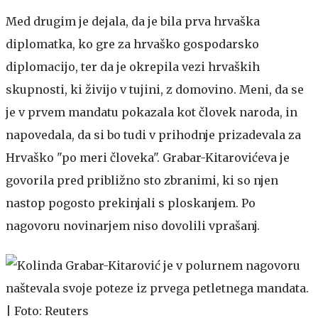
Med drugim je dejala, da je bila prva hrvaška
diplomatka, ko gre za hrvaško gospodarsko
diplomacijo, ter da je okrepila vezi hrvaških
skupnosti, ki živijo v tujini, z domovino. Meni, da se
je v prvem mandatu pokazala kot človek naroda, in
napovedala, da si bo tudi v prihodnje prizadevala za
Hrvaško "po meri človeka". Grabar-Kitarovićeva je
govorila pred približno sto zbranimi, ki so njen
nastop pogosto prekinjali s ploskanjem. Po
nagovoru novinarjem niso dovolili vprašanj.