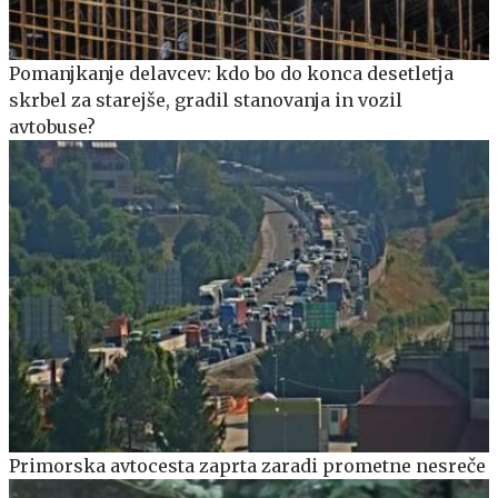
Pomanjkanje delavcev: kdo bo do konca desetletja
skrbel za starejše, gradil stanovanja in vozil
avtobuse?
Primorska avtocesta zaprta zaradi prometne nesreče