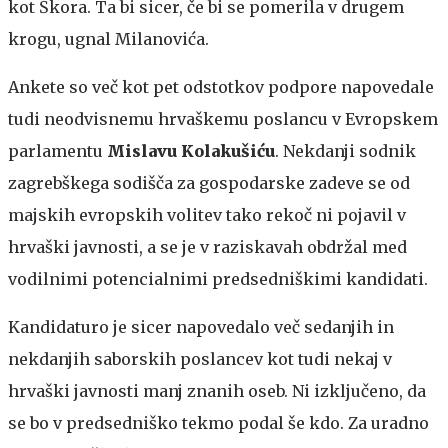
kot Škora. Ta bi sicer, če bi se pomerila v drugem
krogu, ugnal Milanovića.
Ankete so več kot pet odstotkov podpore napovedale
tudi neodvisnemu hrvaškemu poslancu v Evropskem
parlamentu
Mislavu Kolakušiću
. Nekdanji sodnik
zagrebškega sodišča za gospodarske zadeve se od
majskih evropskih volitev tako rekoč ni pojavil v
hrvaški javnosti, a se je v raziskavah obdržal med
vodilnimi potencialnimi predsedniškimi kandidati.
Kandidaturo je sicer napovedalo več sedanjih in
nekdanjih saborskih poslancev kot tudi nekaj v
hrvaški javnosti manj znanih oseb. Ni izključeno, da
se bo v predsedniško tekmo podal še kdo. Za uradno