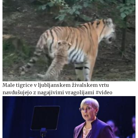
Male tigrice v ljubljanskem živalskem vrtu
navdušujejo z nagajivimi vragolijami #video