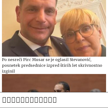
Po nesreči Pirc Musar se je oglasil Stevanović,
posnetek predsednice izpred štirih let skrivnostno
izginil