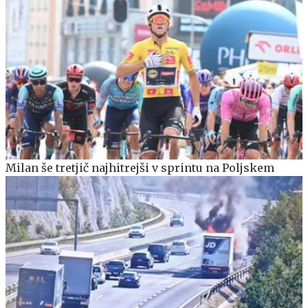
Milan še tretjič najhitrejši v sprintu na Poljskem