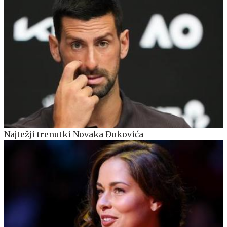
Najtežji trenutki Novaka Đokovića