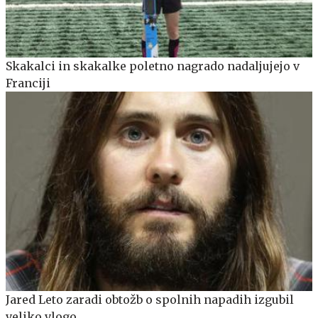
Skakalci in skakalke poletno nagrado nadaljujejo v
Franciji
Jared Leto zaradi obtožb o spolnih napadih izgubil
veliko vlogo