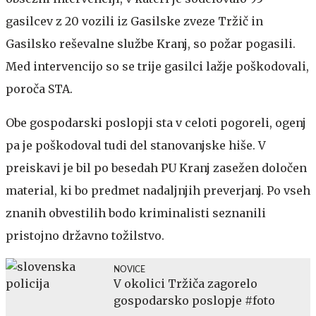
gasilcev z 20 vozili iz Gasilske zveze Tržič in
Gasilsko reševalne službe Kranj, so požar pogasili.
Med intervencijo so se trije gasilci lažje poškodovali,
poroča STA.
Obe gospodarski poslopji sta v celoti pogoreli, ogenj
pa je poškodoval tudi del stanovanjske hiše. V
preiskavi je bil po besedah PU Kranj zasežen določen
material, ki bo predmet nadaljnjih preverjanj. Po vseh
znanih obvestilih bodo kriminalisti seznanili
pristojno državno tožilstvo.
NOVICE
V okolici Tržiča zagorelo
gospodarsko poslopje #foto