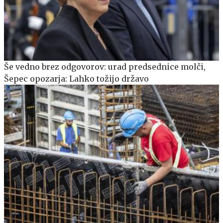
Še vedno brez odgovorov: urad predsednice molči,
Šepec opozarja: Lahko tožijo državo