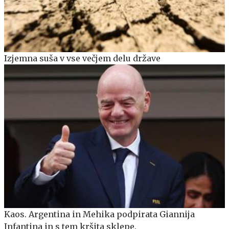
Izjemna suša v vse večjem delu države
Kaos. Argentina in Mehika podpirata Giannija
Infantina in s tem kršita sklepe.