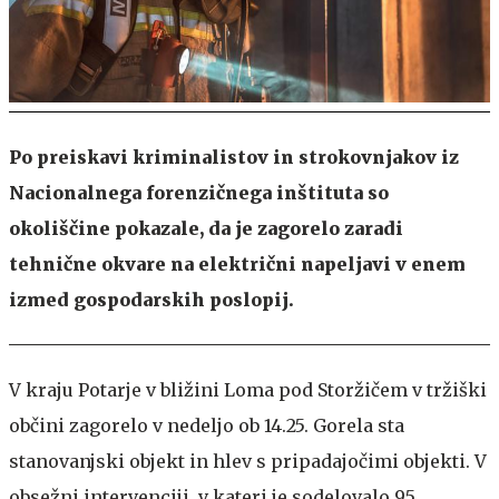
Po preiskavi kriminalistov in strokovnjakov iz
Nacionalnega forenzičnega inštituta so
okoliščine pokazale, da je zagorelo zaradi
tehnične okvare na električni napeljavi v enem
izmed gospodarskih poslopij.
V kraju Potarje v bližini Loma pod Storžičem v tržiški
občini zagorelo v nedeljo ob 14.25. Gorela sta
stanovanjski objekt in hlev s pripadajočimi objekti. V
obsežni intervenciji, v kateri je sodelovalo 95