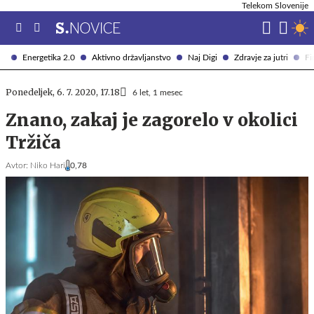
Telekom Slovenije
Energetika 2.0
Aktivno državljanstvo
Naj Digi
Zdravje za jutri
Fi
Ponedeljek, 6. 7. 2020, 17.18
6 let, 1 mesec
Znano, zakaj je zagorelo v okolici
Tržiča
Avtor:
Niko Hari
0,78