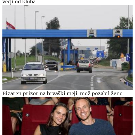
večji od kluba
Bizaren prizor na hrvaški meji: mož pozabil ženo