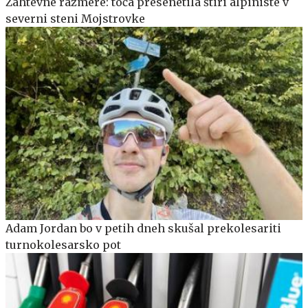
Zahtevne razmere: toča presenetila štiri alpiniste v
severni steni Mojstrovke
Adam Jordan bo v petih dneh skušal prekolesariti
turnokolesarsko pot