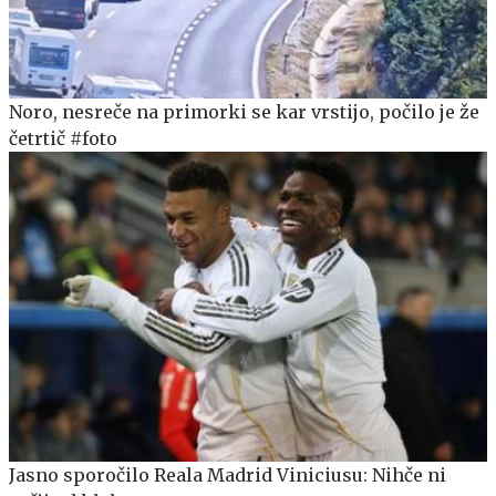
Noro, nesreče na primorki se kar vrstijo, počilo je že
četrtič #foto
Jasno sporočilo Reala Madrid Viniciusu: Nihče ni