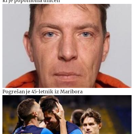
ki je popolnoma uničen
Pogrešan je 45-letnik iz Maribora