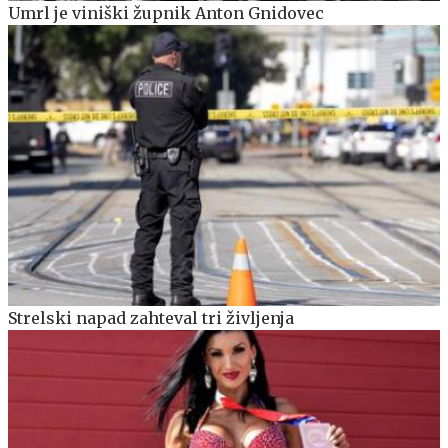
Umrl je viniški župnik Anton Gnidovec
Strelski napad zahteval tri življenja