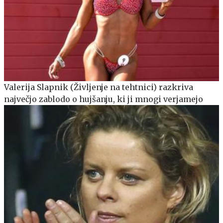
Valerija Slapnik (Življenje na tehtnici) razkriva
največjo zablodo o hujšanju, ki ji mnogi verjamejo