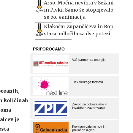
Arso: Močna nevihta v Sežani
in Pivki. Samo še stopnjevalo
6,99
se bo. #animacija
Klakočar Zupančičeva in Rop
sta se odločila za dve potezi
6,89
oceanih,
ih količinah
lnoma
alcev je
esta