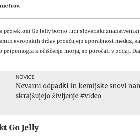
ometrov.
s projektom Go Jelly borijo tudi slovenski znanstveniki
 osmih evropskih držav proučujejo uporabnost meduz, sa
pripomogla k očiščenju morja, so poročali v oddaji Da
NOVICE
Nevarni odpadki in kemijske snovi na
skrajšujejo življenje #video
t Go Jelly