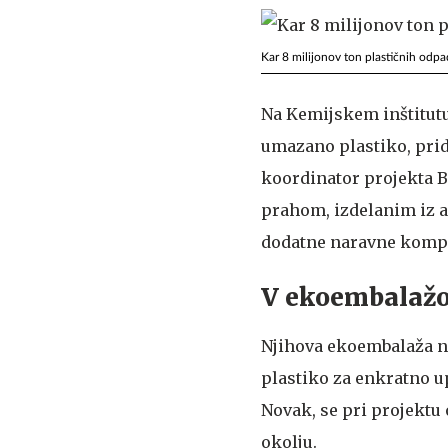
Kar 8 milijonov ton plastičnih odpa
Na Kemijskem inštitutu r
umazano plastiko, pride
koordinator projekta Bi
prahom, izdelanim iz a
dodatne naravne komp
V ekoembalažo 
Njihova ekoembalaža ne
plastiko za enkratno up
Novak, se pri projektu
okolju.