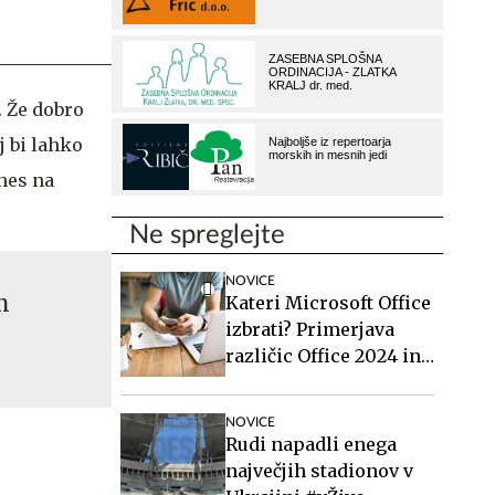
. Že dobro
j bi lahko
nes na
Ne spreglejte
NOVICE
m
Kateri Microsoft Office
izbrati? Primerjava
različic Office 2024 in
Office 2021.
NOVICE
Rudi napadli enega
največjih stadionov v