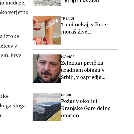
Ukrajini #vŽivo
ajo meduze,
hko verjetno
TRENDI
To ni nekaj, s čimer
moraš živeti
na iztoke
delcev v
lem. Prve
NOVICE
Zelenski prvič na
uradnem obisku v
Srbiji, v ospredju
gospodarstvo, varnost
in evropska
tike
NOVICE
prihodnost
Požar v okolici
kega sloga.
Kranjske Gore delno
o
omejen