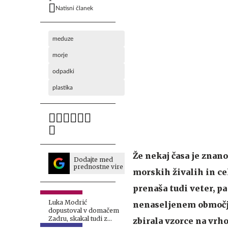
Natisni članek
meduze
morje
odpadki
plastika
Že nekaj časa je znan
Dodajte med
prednostne vire
morskih živalih in ce
prenaša tudi veter, p
Luka Modrić
nenaseljenem območju 
dopustoval v domačem
Zadru, skakal tudi z
zbirala vzorce na vrh
najvišje skakalnice