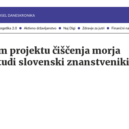
Želite prejemati e-novice?
Uživajmo pametno
OSEL DANES
KRONIKA
rgetika 2.0
Aktivno državljanstvo
Naj Digi
Zdravje za jutri
Finančni na
m projektu čiščenja morja
tudi slovenski znanstvenik