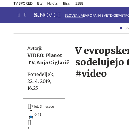
Info in obvestila
Tehnik
TV SPORED
Bizi
Najdi.si
Itis.si
1188
SLOVENIJA
EVROPA IN SVET
DIGISVET
P
Ene
V evropske
Avtorji:
VIDEO: Planet
sodelujejo 
TV,
Anja Ciglarič
#video
Ponedeljek,
22. 4. 2019,
16.25
7 let, 3 mesece
0,41
1