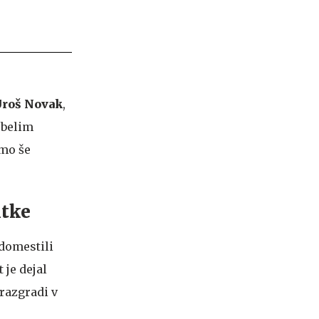
roš Novak
,
 belim
amo še
itke
adomestili
 je dejal
razgradi v