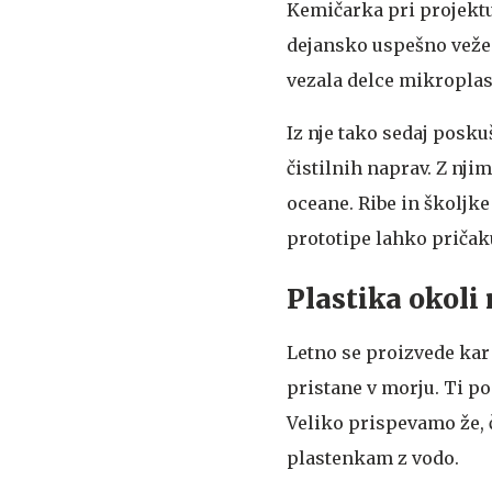
Kemičarka pri projektu
dejansko uspešno veže n
vezala delce mikroplas
Iz nje tako sedaj poskuš
čistilnih naprav. Z nji
oceane. Ribe in školjke
prototipe lahko pričak
Plastika okoli
Letno se proizvede kar 
pristane v morju. Ti p
Veliko prispevamo že, 
plastenkam z vodo.