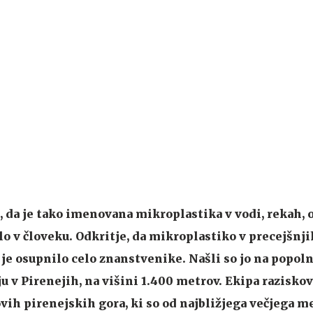
o, da je tako imenovana mikroplastika v vodi, rekah, 
lo v človeku. Odkritje, da mikroplastiko v precejšnj
a je osupnilo celo znanstvenike. Našli so jo na popo
v Pirenejih, na višini 1.400 metrov. Ekipa raziskov
ovih pirenejskih gora, ki so od najbližjega večjega m