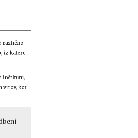
o različne
, iz katere
inštitutu,
h virov, kot
adbeni