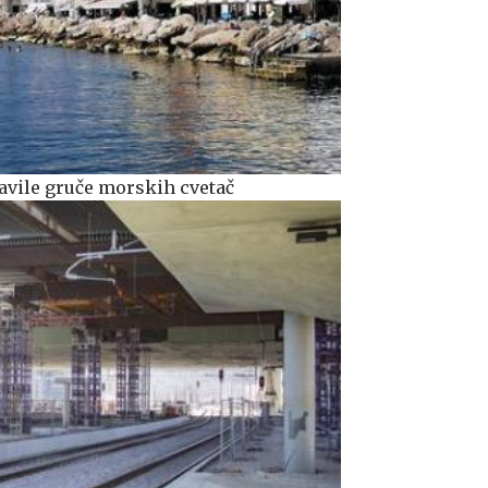
avile gruče morskih cvetač