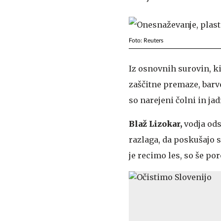
Foto: Reuters
Iz osnovnih surovin, ki
zaščitne premaze, barve
so narejeni čolni in jad
Blaž Lizokar,
vodja ods
razlaga, da poskušajo su
je recimo les, so še por