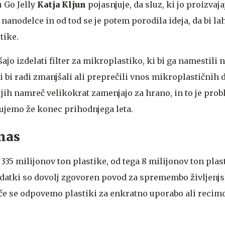
 Go Jelly
Katja Kljun
pojasnjuje, da sluz, ki jo proizvaj
anodelce in od tod se je potem porodila ideja, da bi la
tike.
ajo izdelati filter za mikroplastiko, ki bi ga namestili 
mi bi radi zmanjšali ali preprečili vnos mikroplastičnih 
 jih namreč velikokrat zamenjajo za hrano, in to je prob
ujemo že konec prihodnjega leta.
 nas
335 milijonov ton plastike, od tega 8 milijonov ton plas
odatki so dovolj zgovoren povod za spremembo življenjs
če se odpovemo plastiki za enkratno uporabo ali recim