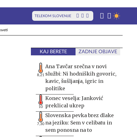
TELEKOM SLOVENIJE
sveti
KAJ BERETE
ZADNJE OBJAVE
i
Ana Tavčar srečna v novi
službi: Ni hodniških govoric,
8,21
kavic, šušljanja, igric in
politike
Konec veselja: Janković
preklical ukrep
10
Slovenska pevka brez dlake
na jeziku: Sem v celibatu in
7,30
sem ponosna na to