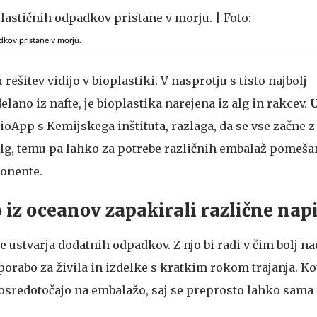
dkov pristane v morju.
ešitev vidijo v bioplastiki. V nasprotju s tisto najbolj
lano iz nafte, je bioplastika narejena iz alg in rakcev.
U
oApp s Kemijskega inštituta, razlaga, da se vse začne z
lg, temu pa lahko za potrebe različnih embalaž pomeš
onente.
iz oceanov zapakirali različne nap
 ustvarja dodatnih odpadkov. Z njo bi radi v čim bolj n
orabo za živila in izdelke s kratkim rokom trajanja. Kot
 osredotočajo na embalažo, saj se preprosto lahko sama 