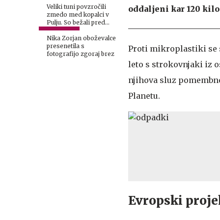
Veliki tuni povzročili
oddaljeni kar 120 kil
zmedo med kopalci v
Pulju. So bežali pred
morskim psom?
Nika Zorjan oboževalce
presenetila s
Proti mikroplastiki se 
fotografijo zgoraj brez
leto s strokovnjaki iz
njihova sluz pomembno 
Planetu.
Evropski projek