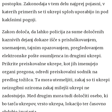
postopku. Zakonodaja v tem delu najprej pojasni, v
katerih primerih se ti ukrepi sploh uporabijo in pod
kakšnimi pogoji.
Zakon določa, da lahko policija za sume določenih
kaznivih dejanj dokaze išče s prisluškovanjem,
snemanjem, tajnim opazovanjem, pregledovanjem
elektronske pošte osumljenca in drugimi ukrepi.
Prikrite preiskovalne ukrepe, kot jih imenujejo
organi pregona, odredi preiskovalni sodnik na
predlog tožilca. Ta mora utemeljiti, zakaj so ti ukrepi
neizogibni oziroma zakaj milejši ukrepi ne
zadostujejo. Med drugim mora tudi določiti osebo, ki
bo tarča ukrepov, vrsto ukrepa, lokacijo ter časovno
obdobje izvajanja.