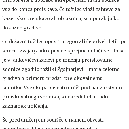
pridobljene z uporabo ukrepov, nato hrani sodišče -
vse do konca preiskave. Če tožilec vloži zahtevo za
kazensko preiskavo ali obtožnico, se uporabijo kot
dokazno gradivo.
Če državni tožilec opusti pregon ali če v dveh letih po
koncu izvajanja ukrepov ne sprejme odločitve - to se
je v Jankovićevi zadevi po mnenju preiskovalne
sodnice zgodilo tožilki Žgajnarjevi -, mora celotno
gradivo o primeru predati preiskovalnemu
sodniku. Vse skupaj se nato uniči pod nadzorstvom
preiskovalnega sodnika, ki naredi tudi uradni
zaznamek uničenja.
Še pred uničenjem sodišče o nameri obvesti