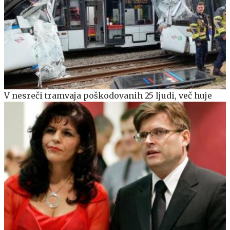
V nesreči tramvaja poškodovanih 25 ljudi, več huje