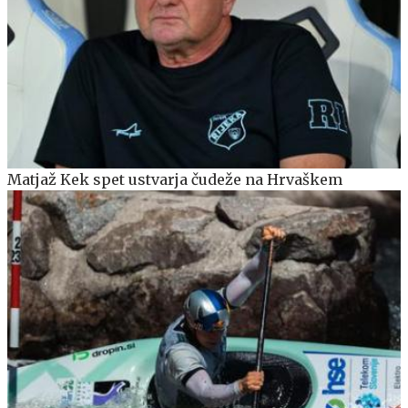
Matjaž Kek spet ustvarja čudeže na Hrvaškem