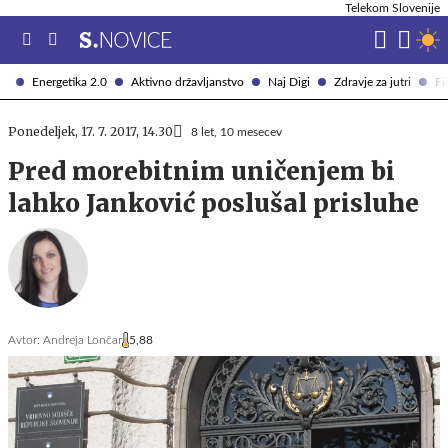
Telekom Slovenije
Energetika 2.0
Aktivno državljanstvo
Naj Digi
Zdravje za jutri
Fi
Ponedeljek, 17. 7. 2017, 14.30
8 let, 10 mesecev
Pred morebitnim uničenjem bi
lahko Janković poslušal prisluhe
Avtor:
Andreja Lončar
5,88