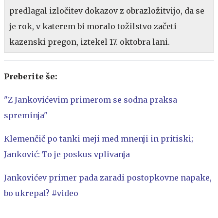
predlagal izločitev dokazov z obrazložitvijo, da se
je rok, v katerem bi moralo tožilstvo začeti
kazenski pregon, iztekel 17. oktobra lani.
Preberite še:
"Z Jankovićevim primerom se sodna praksa
spreminja"
Klemenčič po tanki meji med mnenji in pritiski;
Janković: To je poskus vplivanja
Jankovićev primer pada zaradi postopkovne napake,
bo ukrepal? #video