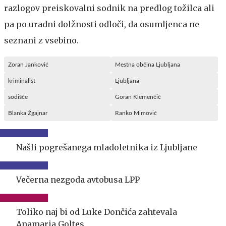
razlogov preiskovalni sodnik na predlog tožilca ali
pa po uradni dolžnosti odloči, da osumljenca ne
seznani z vsebino.
Zoran Janković
Mestna občina Ljubljana
kriminalist
Ljubljana
sodišče
Goran Klemenčič
Blanka Žgajnar
Ranko Mimović
Našli pogrešanega mladoletnika iz Ljubljane
Večerna nezgoda avtobusa LPP
Toliko naj bi od Luke Dončića zahtevala
Anamaria Goltes