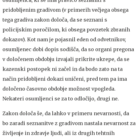
osumljenca, ki se ima pravico seznaniti s
pridobljenim gradivom (v primerih večjega obsega
tega gradiva zakon določa, da se seznani s
policijskim poročilom, ki obsega povzetek zbranih
dokazov). Kot nam je pojasnil eden od odvetnikov,
osumljenec dobi dopis sodišča, da so organi pregona
v določenem obdobju izvajali prikrite ukrepe, da se
kazenski postopek ni začel in da bodo zato na ta
način pridobljeni dokazi uničeni, pred tem pa ima
določeno časovno obdobje možnost vpogleda.
Nekateri osumljenci se za to odločijo, drugi ne.
Zakon določa še, da lahko v primeru nevarnosti, da
bo zaradi seznanitve z gradivom nastala nevarnost za
življenje in zdravje ljudi, ali iz drugih tehtnih