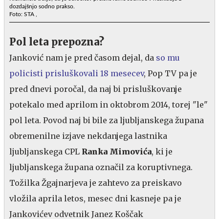
dozdajšnjo sodno prakso.
Foto: STA ,
Pol leta prepozna?
Janković nam je pred časom dejal, da
so mu
policisti prisluškovali 18 mesecev
, Pop TV pa je
pred dnevi poročal, da naj bi prisluškovanje
potekalo med aprilom in oktobrom 2014, torej "le"
pol leta. Povod naj bi bile za ljubljanskega župana
obremenilne izjave nekdanjega lastnika
ljubljanskega CPL
Ranka Mimovića
, ki je
ljubljanskega župana označil za koruptivnega.
Tožilka Žgajnarjeva je zahtevo za preiskavo
vložila aprila letos, mesec dni kasneje pa je
Jankovićev odvetnik Janez Koščak