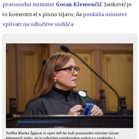
pravosodni minister
Goran Klemenčič
. Janković je
to komentiral s pisno izjavo, da
poskuša minister
vplivati na odločitve sodišča
.
Tožilka Blanka Žgajnar in njeni šefi ter tudi pravosodni minister Goran
Klemenčič trdijo, da je odločitev preiskovalne sodnice v neskladju z