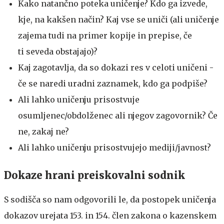
Kako natančno poteka uničenje? Kdo ga izvede,
kje, na kakšen način? Kaj vse se uniči (ali uničenje
zajema tudi na primer kopije in prepise, če
ti seveda obstajajo)?
Kaj zagotavlja, da so dokazi res v celoti uničeni -
če se naredi uradni zaznamek, kdo ga podpiše?
Ali lahko uničenju prisostvuje
osumljenec/obdolženec ali njegov zagovornik? Če
ne, zakaj ne?
Ali lahko uničenju prisostvujejo mediji/javnost?
Dokaze hrani preiskovalni sodnik
S sodišča so nam odgovorili le, da postopek uničenja
dokazov urejata 153. in 154. člen zakona o kazenskem