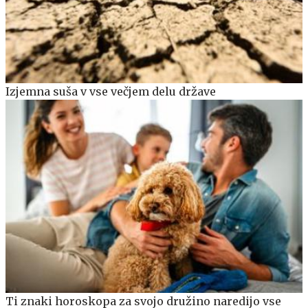
Izjemna suša v vse večjem delu države
Ti znaki horoskopa za svojo družino naredijo vse