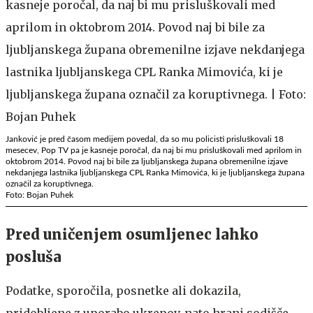
Janković je pred časom medijem povedal, da so mu policisti prisluškovali 18
mesecev, Pop TV pa je kasneje poročal, da naj bi mu prisluškovali med aprilom in
oktobrom 2014. Povod naj bi bile za ljubljanskega župana obremenilne izjave
nekdanjega lastnika ljubljanskega CPL Ranka Mimovića, ki je ljubljanskega župana
označil za koruptivnega.
Foto: Bojan Puhek
Pred uničenjem osumljenec lahko
posluša
Podatke, sporočila, posnetke ali dokazila,