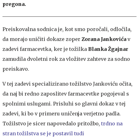
pregona.
Preiskovalna sodnica je, kot smo poročali, odločila,
da morajo uničiti dokaze zoper
Zorana Jankovića
v
zadevi farmacevtka, ker je tožilka
Blanka Žgajnar
zamudila dvoletni rok za vložitev zahteve za sodno
preiskavo.
V tej zadevi specializirano tožilstvo Jankoviću očita,
da naj bi redno zaposlitev farmacevtke pogojeval s
spolnimi uslugami. Prisluhi so glavni dokaz v tej
zadevi, ki bo v primeru uničenja verjetno padla.
Tožilstvo je sicer napovedalo pritožbo,
trdno na
stran tožilstva se je postavil tudi