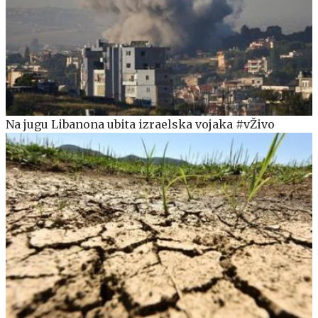
Na jugu Libanona ubita izraelska vojaka #vŽivo