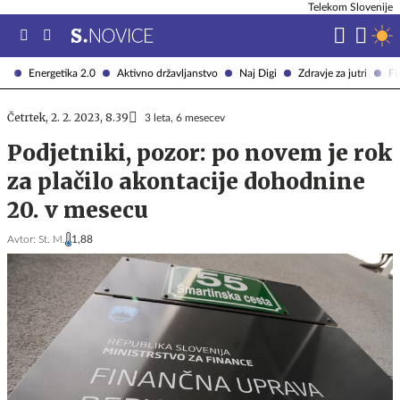
Telekom Slovenije
Energetika 2.0
Aktivno državljanstvo
Naj Digi
Zdravje za jutri
Fi
Četrtek, 2. 2. 2023, 8.39
3 leta, 6 mesecev
Podjetniki, pozor: po novem je rok
za plačilo akontacije dohodnine
20. v mesecu
Avtor:
St. M.
1,88