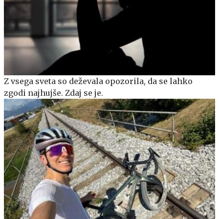
Z vsega sveta so deževala opozorila, da se lahko
zgodi najhujše. Zdaj se je.