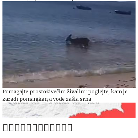
Pomagajte prostoživečim živalim: poglejte, kam je
zaradi pomanjkanja vode zašla srna