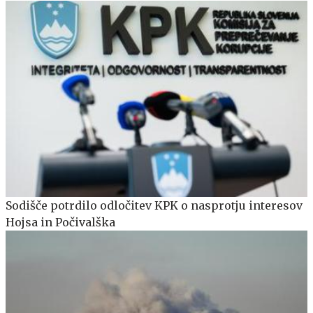
Sodišče potrdilo odločitev KPK o nasprotju interesov
Hojsa in Počivalška