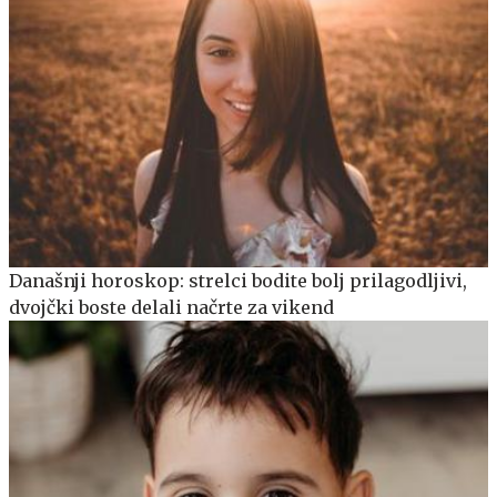
Današnji horoskop: strelci bodite bolj prilagodljivi,
dvojčki boste delali načrte za vikend