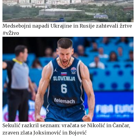
Medsebojni napadi Ukrajine in Rusije zahtevali žrtve
#vŽivo
Sekulić razkril seznam: vračata se Nikolić in Čančar,
zraven zlata Joksimović in Bojović