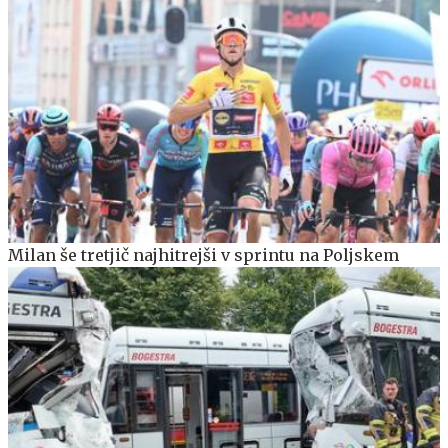
Milan še tretjič najhitrejši v sprintu na Poljskem