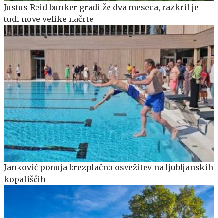
Justus Reid bunker gradi že dva meseca, razkril je
tudi nove velike načrte
Janković ponuja brezplačno osvežitev na ljubljanskih
kopališčih