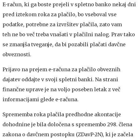
E-račun, ki ga boste prejeli v spletno banko nekaj dni
pred iztekom roka za plačilo, bo vseboval vse
podatke, potrebne za izvršitev plačila, zato vam
teh ne bo več treba vnašati v plačilni nalog. Prav tako
se zmanjša tveganje, da bi pozabili plačati davčne
obveznosti.
Prijavo na prejem e-računa za plačilo obveznih
dajatev oddajte v svoji spletni banki. Na strani
finančne uprave je na voljo poseben letak z več
informacijami glede e-računa.
Sprememba roka plačila predhodne akontacije
dohodnine je bila določena s spremembo 298. člena
zakona o davčnem postopku (ZDavP-2N), ki je začela