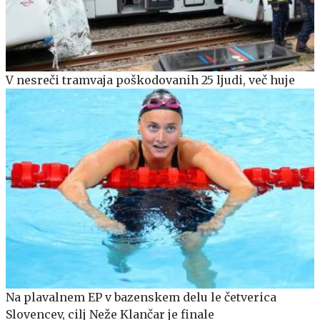
V nesreči tramvaja poškodovanih 25 ljudi, več huje
Na plavalnem EP v bazenskem delu le četverica
Slovencev, cilj Neže Klančar je finale