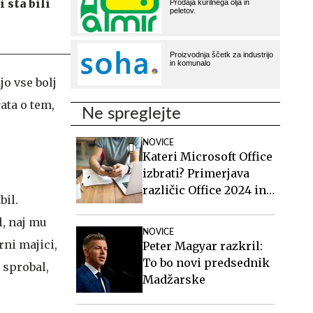
 sta bili
jo vse bolj
ata o tem,
Ne spreglejte
NOVICE
Kateri Microsoft Office
izbrati? Primerjava
različic Office 2024 in
bil.
Office 2021.
l, naj mu
NOVICE
rni majici,
Peter Magyar razkril:
To bo novi predsednik
 sprobal,
Madžarske