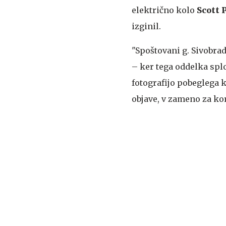
električno kolo
Scott 
izginil.
"Spoštovani g. Sivobra
– ker tega oddelka splo
fotografijo pobeglega k
objave, v zameno za kor