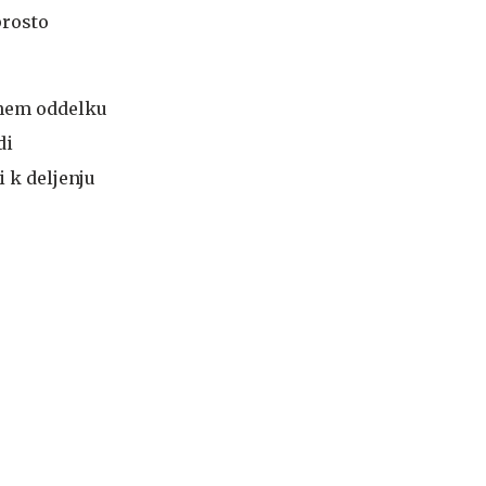
prosto
ežnem oddelku
di
 k deljenju