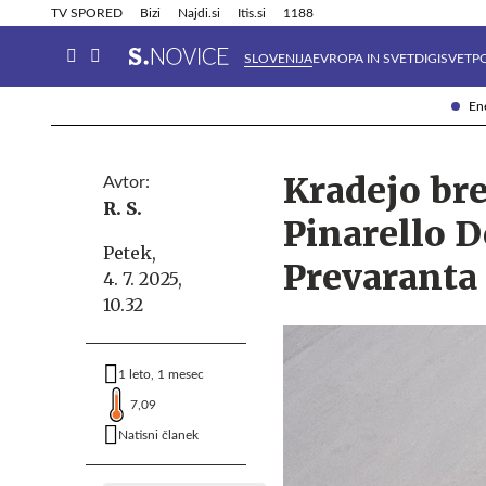
Info in obvestila
Tehnik
TV SPORED
Bizi
Najdi.si
Itis.si
1188
SLOVENIJA
EVROPA IN SVET
DIGISVET
P
Ene
Kradejo bre
Avtor:
R. S.
Pinarello D
Petek,
Prevaranta 
4. 7. 2025,
10.32
1 leto, 1 mesec
7,09
Natisni članek