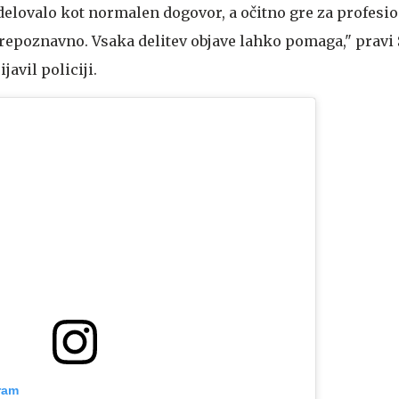
 delovalo kot normalen dogovor, a očitno gre za profesi
prepoznavno. Vsaka delitev objave lahko pomaga," pravi 
vil policiji.
ram