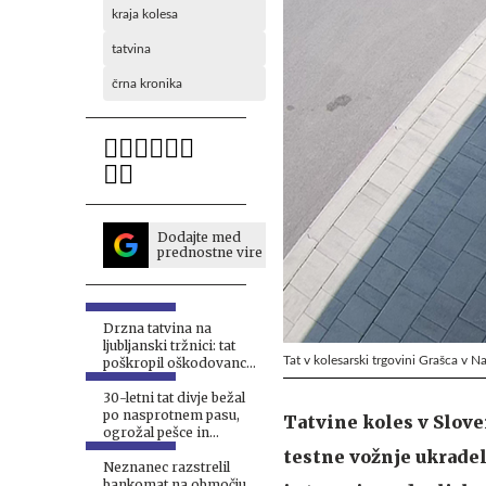
kraja kolesa
tatvina
črna kronika
Dodajte med
prednostne vire
Drzna tatvina na
ljubljanski tržnici: tat
Tat v kolesarski trgovini Grašca v 
poškropil oškodovanca
s solzivcem
30-letni tat divje bežal
po nasprotnem pasu,
Tatvine koles v Slove
ogrožal pešce in
zapeljal proti policistu
testne vožnje ukradel
Neznanec razstrelil
bankomat na območju