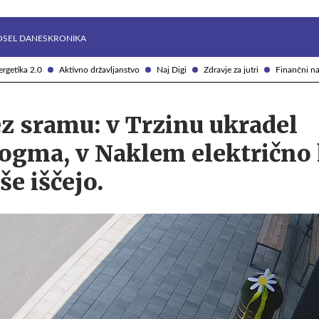
Želite prejemati e-novice?
Uživajmo pametno
OSEL DANES
KRONIKA
rgetika 2.0
Aktivno državljanstvo
Naj Digi
Zdravje za jutri
Finančni na
z sramu: v Trzinu ukradel
ogma, v Naklem električno 
še iščejo.