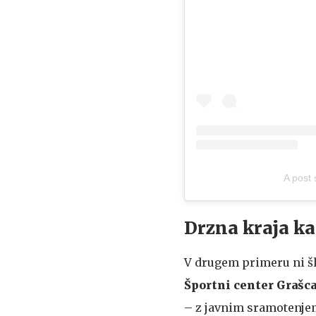
A post
Drzna kraja kar
V drugem primeru ni šlo
Športni center Grašc
– z javnim sramotenjem