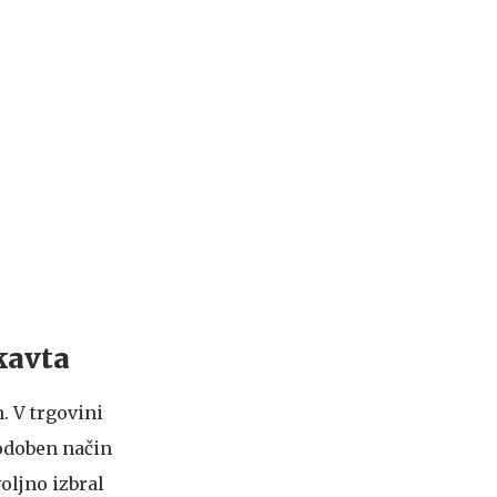
ikavta
. V trgovini
sodoben način
oljno izbral