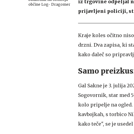
iz trgovine odpeljal n
občine Log- Dragomer
prijavljeni policiji, s
Kraje koles očitno niso
drzni. Dva zapisa, ki s
kako daleč so pripravl
Samo preizkusit
Gal Sakne je 3. julija 2
Sogovornik, star med 50 
kolo pripelje na ogled.
kavbojkah, s torbico Ni
kako teče", se je usede