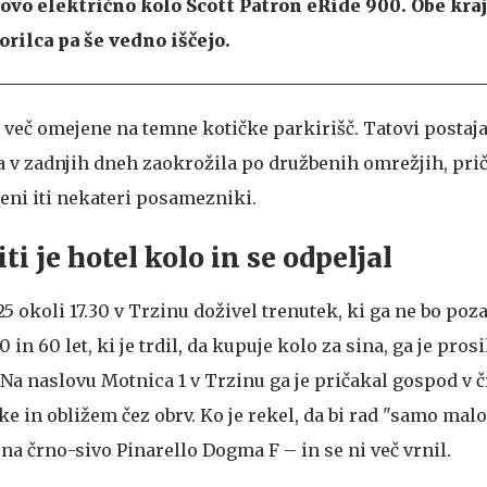
ovo električno kolo Scott Patron eRide 900. Obe kraji
torilca pa še vedno iščejo.
 več omejene na temne kotičke parkirišč. Tatovi postaja
ta v zadnjih dneh zaokrožila po družbenih omrežjih, prič
jeni iti nekateri posamezniki.
i je hotel kolo in se odpeljal
025 okoli 17.30 v Trzinu doživel trenutek, ki ga ne bo poza
in 60 let, ki je trdil, da kupuje kolo za sina, ga je prosi
 Na naslovu Motnica 1 v Trzinu ga je pričakal gospod v č
ke in obližem čez obrv. Ko je rekel, da bi rad "samo malo
l na črno-sivo Pinarello Dogma F – in se ni več vrnil.