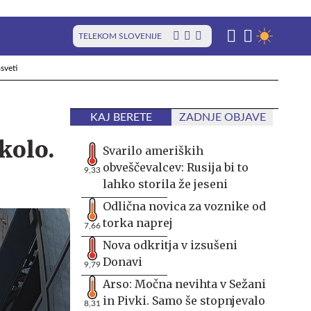
TELEKOM SLOVENIJE
sveti
KAJ BERETE
ZADNJE OBJAVE
kolo.
Svarilo ameriških
obveščevalcev: Rusija bi to
9,33
lahko storila že jeseni
Odlična novica za voznike od
torka naprej
7,66
Nova odkritja v izsušeni
Donavi
9,79
Arso: Močna nevihta v Sežani
in Pivki. Samo še stopnjevalo
8,31