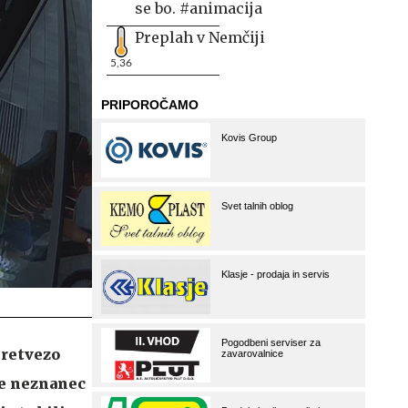
se bo. #animacija
Preplah v Nemčiji
5,36
pretvezo
je neznanec