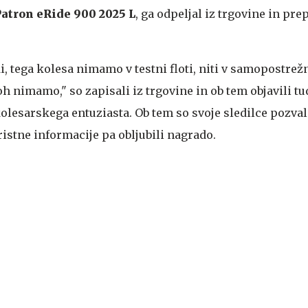
Patron eRide 900 2025 L
, ga odpeljal iz trgovine in pre
di, tega kolesa nimamo v testni floti, niti v samopostr
h nimamo," so zapisali iz trgovine in ob tem objavili tu
olesarskega entuziasta. Ob tem so svoje sledilce pozvali
istne informacije pa obljubili nagrado.