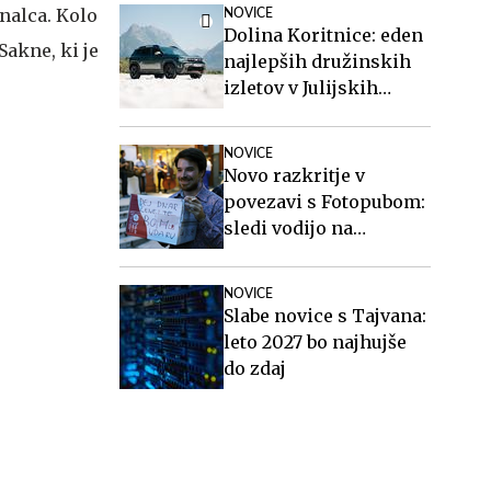
onalca. Kolo
NOVICE
Dolina Koritnice: eden
Sakne, ki je
najlepših družinskih
izletov v Julijskih
Alpah
NOVICE
Novo razkritje v
povezavi s Fotopubom:
sledi vodijo na
Islandijo
NOVICE
Slabe novice s Tajvana:
leto 2027 bo najhujše
do zdaj