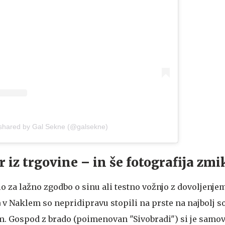
 shared by Gal Sekne (@galsekne)
 iz trgovine – in še fotografija zm
 za lažno zgodbo o sinu ali testno vožnjo z dovoljenjem
a
v Naklem so nepridipravu stopili na prste na najbolj 
. Gospod z brado (poimenovan "Sivobradi") si je samov