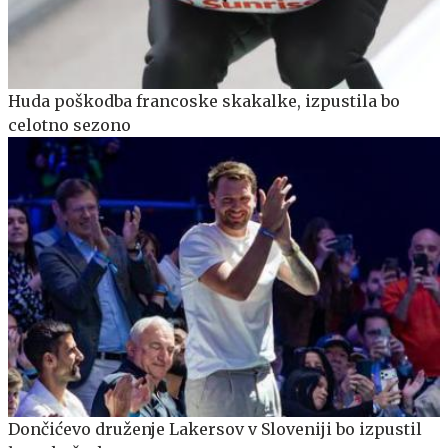
Huda poškodba francoske skakalke, izpustila bo
celotno sezono
Dončićevo druženje Lakersov v Sloveniji bo izpustil