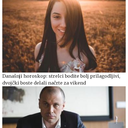
Današnji horoskop: strelci bodite bolj prilagodljivi,
dvojčki boste delali načrte za vikend