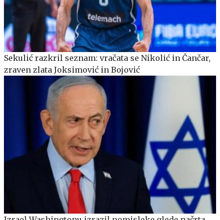
Sekulić razkril seznam: vračata se Nikolić in Čančar,
zraven zlata Joksimović in Bojović
Izrael Washingtonu izrazil pomisleke glede načrta