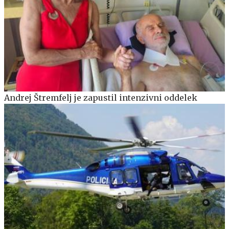
Andrej Štremfelj je zapustil intenzivni oddelek