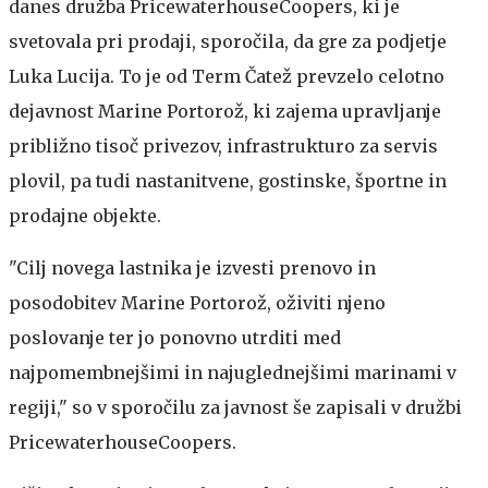
danes družba PricewaterhouseCoopers, ki je
svetovala pri prodaji, sporočila, da gre za podjetje
Luka Lucija. To je od Term Čatež prevzelo celotno
dejavnost Marine Portorož, ki zajema upravljanje
približno tisoč privezov, infrastrukturo za servis
plovil, pa tudi nastanitvene, gostinske, športne in
prodajne objekte.
"Cilj novega lastnika je izvesti prenovo in
posodobitev Marine Portorož, oživiti njeno
poslovanje ter jo ponovno utrditi med
najpomembnejšimi in najuglednejšimi marinami v
regiji," so v sporočilu za javnost še zapisali v družbi
PricewaterhouseCoopers.