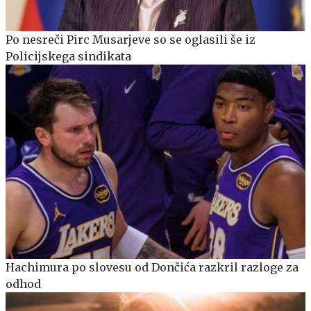
Po nesreči Pirc Musarjeve so se oglasili še iz
Policijskega sindikata
Hachimura po slovesu od Dončića razkril razloge za
odhod