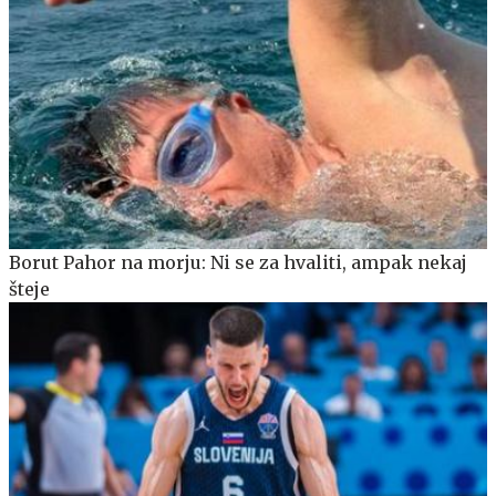
Borut Pahor na morju: Ni se za hvaliti, ampak nekaj
šteje