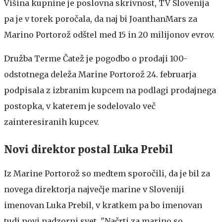
Višina kupnine je poslovna skrivnost, TV Slovenija
pa je v torek poročala, da naj bi JoanthanMars za
Marino Portorož odštel med 15 in 20 milijonov evrov.
Družba Terme Čatež je pogodbo o prodaji 100-
odstotnega deleža Marine Portorož 24. februarja
podpisala z izbranim kupcem na podlagi prodajnega
postopka, v katerem je sodelovalo več
zainteresiranih kupcev.
Novi direktor postal Luka Prebil
Iz Marine Portorož so medtem sporočili, da je bil za
novega direktorja največje marine v Sloveniji
imenovan Luka Prebil, v kratkem pa bo imenovan
tudi novi nadzorni svet. "Načrti za marino so