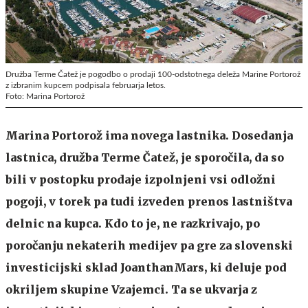
Družba Terme Čatež je pogodbo o prodaji 100-odstotnega deleža Marine Portorož
z izbranim kupcem podpisala februarja letos.
Foto: Marina Portorož
Marina Portorož ima novega lastnika. Dosedanja
lastnica, družba Terme Čatež, je sporočila, da so
bili v postopku prodaje izpolnjeni vsi odložni
pogoji, v torek pa tudi izveden prenos lastništva
delnic na kupca. Kdo to je, ne razkrivajo, po
poročanju nekaterih medijev pa gre za slovenski
investicijski sklad JoanthanMars, ki deluje pod
okriljem skupine Vzajemci. Ta se ukvarja z