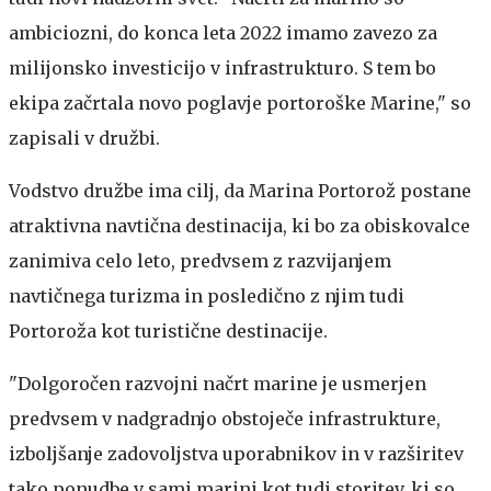
ambiciozni, do konca leta 2022 imamo zavezo za
milijonsko investicijo v infrastrukturo. S tem bo
ekipa začrtala novo poglavje portoroške Marine," so
zapisali v družbi.
Vodstvo družbe ima cilj, da Marina Portorož postane
atraktivna navtična destinacija, ki bo za obiskovalce
zanimiva celo leto, predvsem z razvijanjem
navtičnega turizma in posledično z njim tudi
Portoroža kot turistične destinacije.
"Dolgoročen razvojni načrt marine je usmerjen
predvsem v nadgradnjo obstoječe infrastrukture,
izboljšanje zadovoljstva uporabnikov in v razširitev
tako ponudbe v sami marini kot tudi storitev, ki so