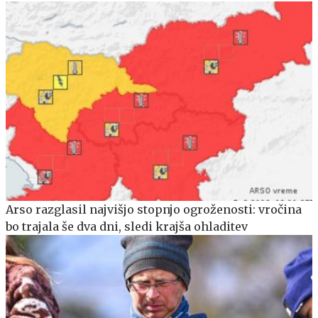
Arso razglasil najvišjo stopnjo ogroženosti: vročina
bo trajala še dva dni, sledi krajša ohladitev