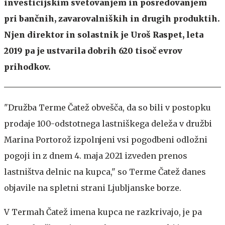
investicijskim svetovanjem in posredovanjem
pri bančnih, zavarovalniških in drugih produktih.
Njen direktor in solastnik je Uroš Raspet, leta
2019 pa je ustvarila dobrih 620 tisoč evrov
prihodkov.
"Družba Terme Čatež obvešča, da so bili v postopku
prodaje 100-odstotnega lastniškega deleža v družbi
Marina Portorož izpolnjeni vsi pogodbeni odložni
pogoji in z dnem 4. maja 2021 izveden prenos
lastništva delnic na kupca," so Terme Čatež danes
objavile na spletni strani Ljubljanske borze.
V Termah Čatež imena kupca ne razkrivajo, je pa