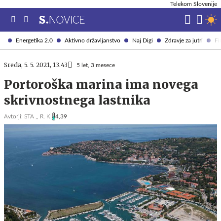
Telekom Slovenije
Energetika 2.0
Aktivno državljanstvo
Naj Digi
Zdravje za jutri
Fi
Sreda, 5. 5. 2021, 13.43
5 let, 3 mesece
Portoroška marina ima novega
skrivnostnega lastnika
Avtorji:
STA ,,
R. K.
4,39